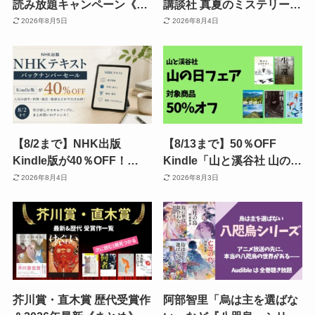
読み放題キャンペーン《30
講談社 真夏のミステリーフ
日間/3か月無料・あなただ
ェア（Kindle小説) | 方舟／
2026年8月5日
2026年8月4日
け》 | 2026年8月読み放題
殺戮にいたる病／館シリー
特集| 人気ランキング | 2回
ズ／ハサミ男／罪の声／虚
目・再入会も可かも
構推理
【8/2まで】NHK出版
【8/13まで】50％OFF
Kindle版が40％OFF！
Kindle「山と溪谷社 山の日
「NHKテキスト バックナ
フェア！」 登山・ハイキン
2026年8月4日
2026年8月3日
ンバーセール」| 語学・料
グ・アウトドア・山ミステ
理・暮らし・趣味・教養講
リー・ホラーなどがお得
座 各種
芥川賞・直木賞 歴代受賞作
阿部智里「烏は主を選ばな