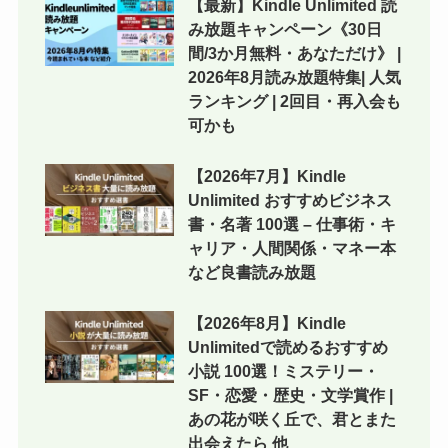
【最新】Kindle Unlimited 読
み放題キャンペーン《30日
間/3か月無料・あなただけ》 |
2026年8月読み放題特集| 人気
ランキング | 2回目・再入会も
可かも
【2026年7月】Kindle
Unlimited おすすめビジネス
書・名著 100選 – 仕事術・キ
ャリア・人間関係・マネー本
など良書読み放題
【2026年8月】Kindle
Unlimitedで読めるおすすめ
小説 100選！ミステリー・
SF・恋愛・歴史・文学賞作 |
あの花が咲く丘で、君とまた
出会えたら 他