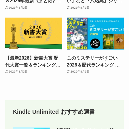
＆2026年最新《まとめ》 |
い」など『八咫烏』シリー
賞の特徴・おすすめ本・セ
ズ あらすじ・相関図一覧・
2026年8月3日
2026年8月3日
ール情報・聴き放題も紹介
小説を読む順番 | アニメ放
《Kindleまとめ買いで最大
送以降が面白い！Audible
15%還元》
なら全巻聴き放題
【最新2026】新書大賞 歴
このミステリーがすごい
代大賞一覧＆ランキング発
2026＆歴代ランキング 発
表結果《まとめ》 | 名著の
表結果一覧 国内・海外
2026年8月3日
2026年8月3日
宝庫｜良書を一気にチェッ
TOP10《まとめ》| 読むべ
ク《まとめ買いキャンペー
き本イッキにわかる
ンで還元も》
Kindle Unlimited おすすめ選書