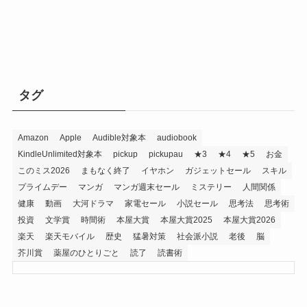
タグ
Amazon
Apple
Audible対象本
audiobook
KindleUnlimited対象本
pickup
pickupau
★3
★4
★5
お金
このミス2026
まもなく終了
イヤホン
ガジェットセール
スキル
プライムデー
マンガ
マンガ週末セール
ミステリー
人間関係
健康
動画
大河ドラマ
家電セール
小説セール
思考法
思考術
投資
文学賞
時間術
本屋大賞
本屋大賞2025
本屋大賞2026
楽天
楽天モバイル
歴史
猛暑対策
社会派小説
老後
脳
芥川賞
薬屋のひとりごと
読了
読書術