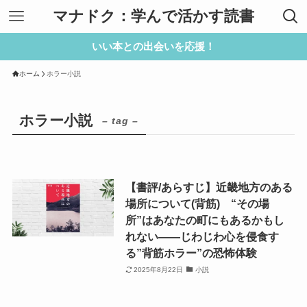
マナドク：学んで活かす読書
いい本との出会いを応援！
ホーム
ホラー小説
ホラー小説
– tag –
【書評/あらすじ】近畿地方のある
場所について(背筋) “その場
所”はあなたの町にもあるかもし
れない――じわじわ心を侵食す
る”背筋ホラー”の恐怖体験
2025年8月22日
小説