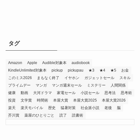
タグ
Amazon
Apple
Audible対象本
audiobook
KindleUnlimited対象本
pickup
pickupau
★3
★4
★5
お金
このミス2026
まもなく終了
イヤホン
ガジェットセール
スキル
プライムデー
マンガ
マンガ週末セール
ミステリー
人間関係
健康
動画
大河ドラマ
家電セール
小説セール
思考法
思考術
投資
文学賞
時間術
本屋大賞
本屋大賞2025
本屋大賞2026
楽天
楽天モバイル
歴史
猛暑対策
社会派小説
老後
脳
芥川賞
薬屋のひとりごと
読了
読書術