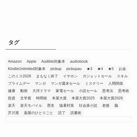
タグ
Amazon
Apple
Audible対象本
audiobook
KindleUnlimited対象本
pickup
pickupau
★3
★4
★5
お金
このミス2026
まもなく終了
イヤホン
ガジェットセール
スキル
プライムデー
マンガ
マンガ週末セール
ミステリー
人間関係
健康
動画
大河ドラマ
家電セール
小説セール
思考法
思考術
投資
文学賞
時間術
本屋大賞
本屋大賞2025
本屋大賞2026
楽天
楽天モバイル
歴史
猛暑対策
社会派小説
老後
脳
芥川賞
薬屋のひとりごと
読了
読書術