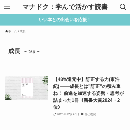
マナドク：学んで活かす読書
いい本との出会いを応援！
ホーム
成長
成長
– tag –
【48%還元中】訂正する力(東浩
紀) ——成長とは”訂正”の積み重
ね！ 前進を加速する姿勢・思考が
詰まった1冊《新書大賞2024・2
位》
2025年12月26日
自己啓発