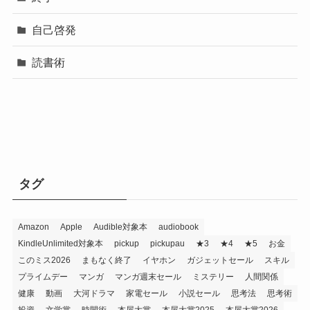
自己啓発
読書術
タグ
Amazon
Apple
Audible対象本
audiobook
KindleUnlimited対象本
pickup
pickupau
★3
★4
★5
お金
このミス2026
まもなく終了
イヤホン
ガジェットセール
スキル
プライムデー
マンガ
マンガ週末セール
ミステリー
人間関係
健康
動画
大河ドラマ
家電セール
小説セール
思考法
思考術