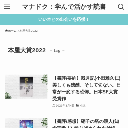
マナドク：学んで活かす読書
いい本との出会いを応援！
ホーム
本屋大賞2022
本屋大賞2022
– tag –
【書評/要約】残月記(小田雅久仁)
美しくも残酷、そして切ない。日
常が一変する恐怖。日本SF大賞
受賞作
2026年3月4日
小説
【書評/感想】硝子の塔の殺人(知
念実希人) 散りばめられた伏線、