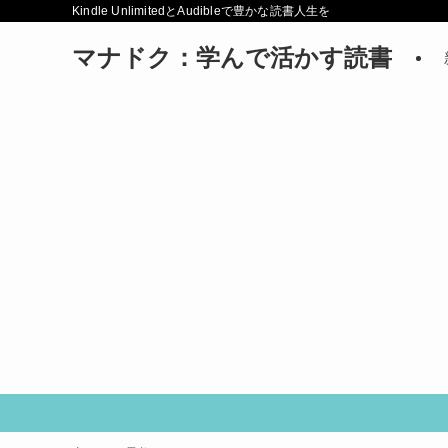
Kindle UnlimitedとAudibleで豊かな読書人生を
マナドク：学んで活かす読書