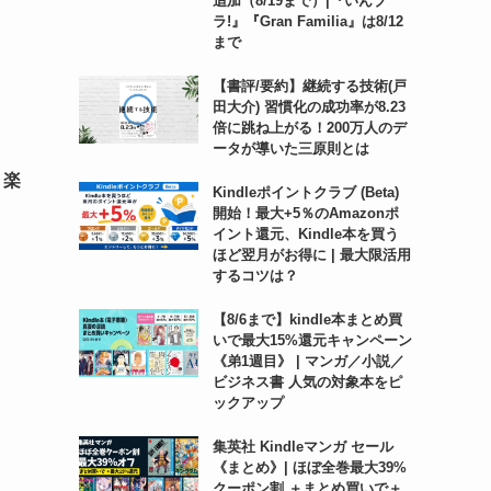
追加（8/19まで）|『いんブ
ラ!』『Gran Familia』は8/12
まで
【書評/要約】継続する技術(戸
田大介) 習慣化の成功率が8.23
倍に跳ね上がる！200万人のデ
ータが導いた三原則とは
！楽
Kindleポイントクラブ (Beta)
開始！最大+5％のAmazonポ
イント還元、Kindle本を買う
ほど翌月がお得に | 最大限活用
するコツは？
【8/6まで】kindle本まとめ買
いで最大15%還元キャンペーン
《弟1週目》 | マンガ／小説／
ビジネス書 人気の対象本をピ
ックアップ
集英社 Kindleマンガ セール
《まとめ》| ほぼ全巻最大39%
クーポン割 ＋まとめ買いで＋