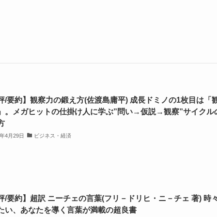
評/要約】観察力の鍛え方(佐渡島庸平) 成長ドミノの1枚目は「
」。メガヒットの仕掛け人に学ぶ”問い→仮説→観察”サイクル
方
5年4月29日
ビジネス・経済
評/要約】超訳 ニーチェの言葉(フリ－ドリヒ・ニ－チェ 著) 時
たい、あなたを導く言葉が満載の超良書