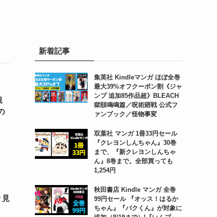
新着記事
集英社 Kindleマンガ ほぼ全巻
最大39%オフクーポン割《ジャ
ンプ 追加85作品超》BLEACH
観
獄頤鳴鳴篇／呪術廻戦 公式フ
の
ァンブック／怪物事変
双葉社 マンガ 1冊33円セール
『クレヨンしんちゃん』30巻
まで、『新クレヨンしんちゃ
ん』8巻まで。全部買っても
1,254円
秋田書店 Kindle マンガ 全巻
々見
99円セール 『オッス！はるか
ちゃん』『バクくん』が対象に