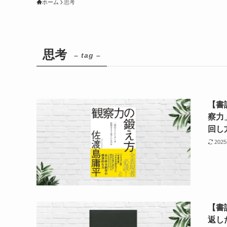
ホーム
思考
思考
– tag –
【書
察力
回し
202
【書
返し