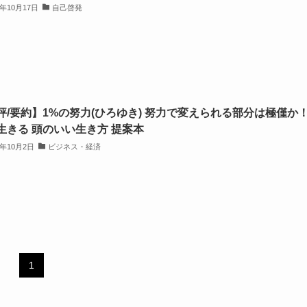
4年10月17日
自己啓発
評/要約】1%の努力(ひろゆき) 努力で変えられる部分は極僅か
生きる 頭のいい生き方 提案本
4年10月2日
ビジネス・経済
1