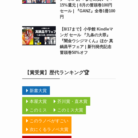
15%還元 | 8月の冒頭巻100円
セール | 『GANZ』全巻1冊100
円
【8/17まで】小学館 Kindleマ
ンガ セール 『九条の大罪』
『闇金ウシジマくん』ほか 真
鍋昌平フェア | 新刊発売記念
冒頭巻50%オフ
【賞受賞】歴代ランキング🏆
新書大賞
本屋大賞
芥川賞・直木賞
このミス
このミス大賞
このラノベがすごい
次にくるラノベ大賞