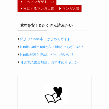
このマンガがすごい
次にくるマンガ大賞
マンガ大賞
💰本を安く&たくさん読みたい
紙よりKindle本。はじめてガイド
Kindle UnlimitedとAudibleどっちがいい？
Kindle端末とiPad、どっちがいい？
耳読で読書量加速。おすすめイヤホン