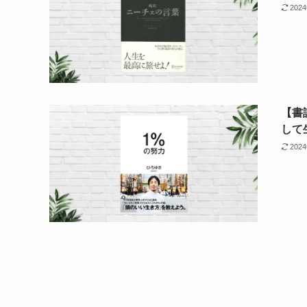
202
【書
して
202