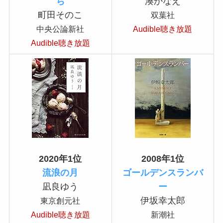
ち
湊かなえ
町田そのこ
双葉社
中央公論新社
Audible聴き放題
Audible聴き放題
2020年1位
2008年1位
流浪の月
ゴールデンスランバ
凪良ゆう
ー
伊坂幸太郎
東京創元社
Audible聴き放題
新潮社