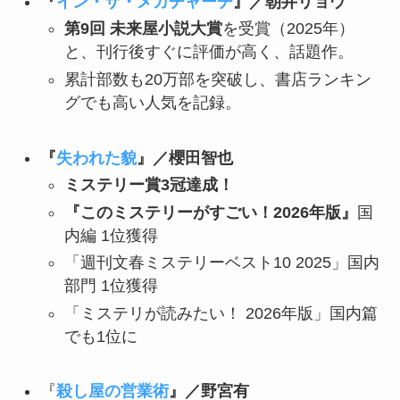
『
イン・ザ・メガチャーチ
』／朝井リョウ
第9回 未来屋小説大賞
を受賞（2025年）
と、刊行後すぐに評価が高く、話題作。
累計部数も20万部を突破し、書店ランキン
グでも高い人気を記録。
『
失われた貌
』／櫻田智也
ミステリー賞3冠達成！
『このミステリーがすごい！2026年版』
国
内編 1位獲得
「週刊文春ミステリーベスト10 2025」国内
部門 1位獲得
「ミステリが読みたい！ 2026年版」国内篇
でも1位に
『
殺し屋の営業術
』／野宮有