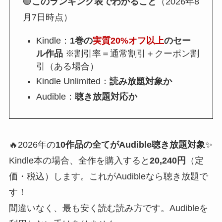
🟢
このランキング表でわかること
（2026年8
月7日時点）
Kindle：
1巻の
実質20%オフ以上
のセー
ル作品
※割引率＝通常割引＋クーポン割
引（ある場合）
Kindle Unlimited：
読み放題対象か
Audible：
聴き放題対応か
🔥2026年の
10作品の全てがAudible聴き放題対象
✨
Kindle本の場合、全作を購入すると
20,240円
（定
価・税込）します。これがAudibleなら聴き放題で
す！
間違いなく、最も安く読む読み方です。Audibleを