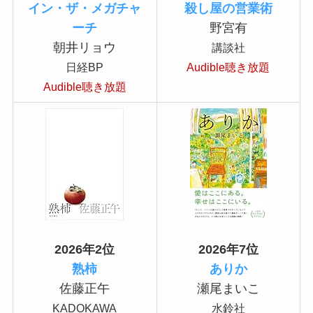
イン・ザ・メガチャ
殺し屋の営業術
ーチ
野宮有
朝井リョウ
講談社
日経BP
Audible聴き放題
Audible聴き放題
2026年2位
2026年7位
熟柿
ありか
佐藤正午
瀬尾まいこ
KADOKAWA
水鈴社