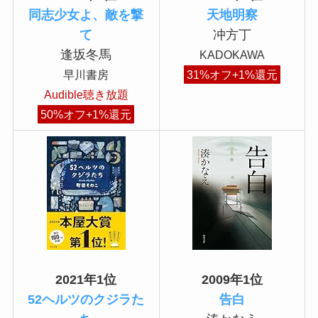
同志少女よ、敵を撃
天地明察
て
冲方丁
逢坂冬馬
KADOKAWA
早川書房
31%オフ+1%還元
Audible聴き放題
50%オフ+1%還元
2021年1位
2009年1位
52ヘルツのクジラた
告白