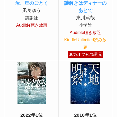
汝、星のごとく
謎解きはディナーの
凪良ゆう
あとで
東川篤哉
講談社
Audible聴き放題
小学館
Audible聴き放題
KindleUnlimited読み放
題
36%オフ+1%還元
2022年1位
2010年1位