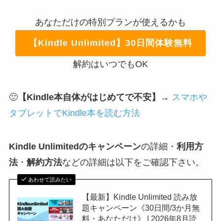
あなただけの特別プランが使えるかも
【Kindle Unlimited】30日間体験無料
解約はいつでもOK
🙁
【Kindle本自体がはじめてで不安】
→
スマホや
タブレットでKindle本を読む方法
Kindle Unlimitedのキャンペーン
の詳細・
利用方
法
・
解約方法
などの詳細は以下をご確認下さい。
あわせて読みたい
【最新】Kindle Unlimited 読み放
題キャンペーン《30日間/3か月無
料・あなただけ》 | 2026年8月読