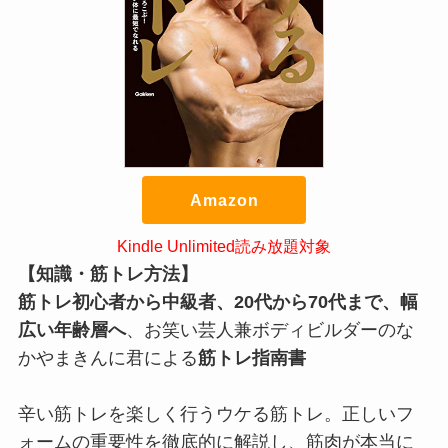
Amazon
Kindle Unlimited読み放題対象
【知識・筋トレ方法】
筋トレ初心者
から中級者、20代から70代まで、幅
広い年齢層へ
、お笑い芸人兼ボディビルダーのな
かやまきんに君による
筋トレ指南書
辛い筋トレを楽しく行うウケる筋トレ。正しいフ
ォームの重要性を徹底的に解説し、筋肉が本当に