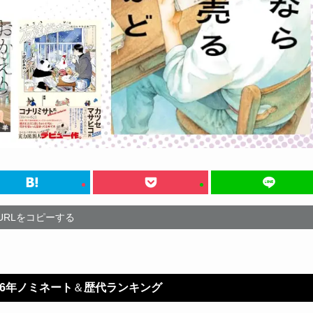
URLをコピーする
26年ノミネート
＆
歴代ランキング