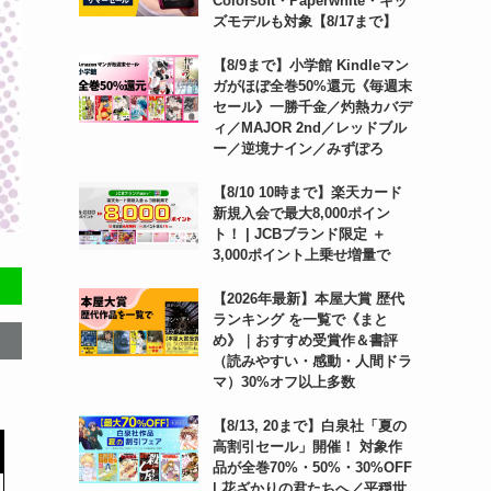
Colorsoft・Paperwhite・キッ
ズモデルも対象【8/17まで】
【8/9まで】小学館 Kindleマン
ガがほぼ全巻50%還元《毎週末
セール》一勝千金／灼熱カバデ
ィ／MAJOR 2nd／レッドブル
ー／逆境ナイン／みずぽろ
【8/10 10時まで】楽天カード
新規入会で最大8,000ポイン
ト！ | JCBブランド限定 ＋
3,000ポイント上乗せ増量で
【2026年最新】本屋大賞 歴代
ランキング を一覧で《まと
め》｜おすすめ受賞作＆書評
（読みやすい・感動・人間ドラ
マ）30%オフ以上多数
【8/13, 20まで】白泉社「夏の
高割引セール」開催！ 対象作
品が全巻70%・50%・30%OFF
| 花ざかりの君たちへ／平穏世