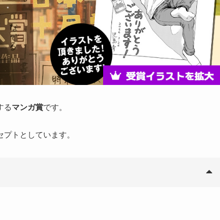
する
マンガ賞
です。
。
セプトとしています。