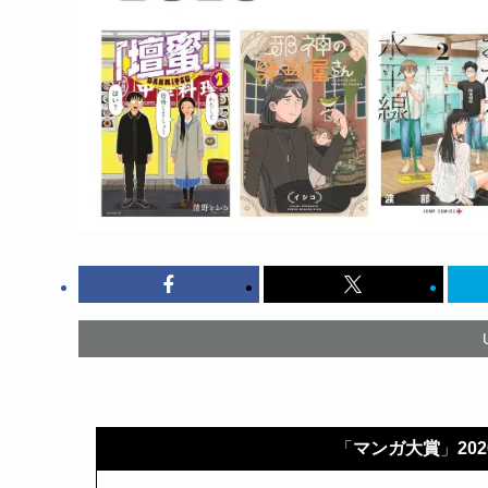
「
マンガ大賞
」
20