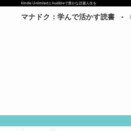
Kindle UnlimitedとAudibleで豊かな読書人生を
マナドク：学んで活かす読書