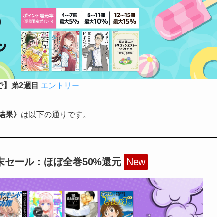
まで】弟2週目
エントリー
の結果》
は以下の通りです。
週末セール：ほぼ全巻50%還元
New