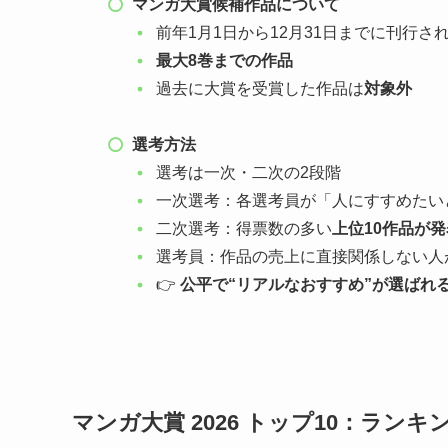
マンガ大賞候補作品について
前年1月1日から12月31日までに刊行さ
最大8巻までの作品
過去に大賞を受賞した作品は
対象外
選考方法
選考は一次・二次の2段階
一次選考：各選考員が「人にすすめたい
二次選考：得票数の多い
上位10作品が発
選考員：作品の売上に直接関係しない人
👉
公平で“リアルなおすすめ”が選ばれ
マンガ大賞
202
6 トップ10：ランキ