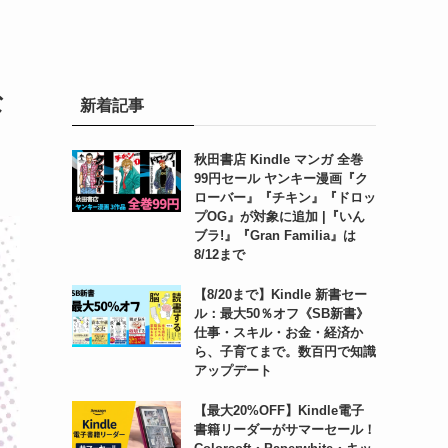
な
新着記事
秋田書店 Kindle マンガ 全巻
99円セール ヤンキー漫画『ク
ローバー』『チキン』『ドロッ
プOG』が対象に追加 |『いん
ブラ!』『Gran Familia』は
8/12まで
【8/20まで】Kindle 新書セー
ル：最大50％オフ《SB新書》
仕事・スキル・お金・経済か
ら、子育てまで。数百円で知識
アップデート
【最大20%OFF】Kindle電子
書籍リーダーがサマーセール！