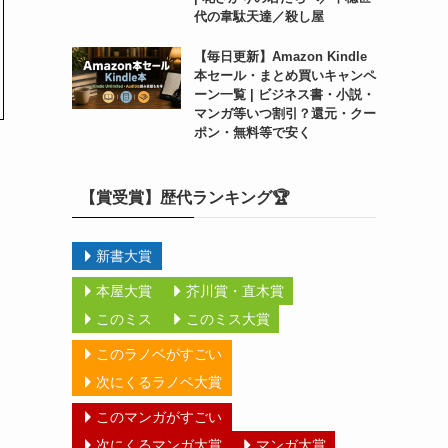
代の韋駄天達／殺し屋
【毎日更新】Amazon Kindle
本セール・まとめ買いキャンペ
ーン一覧 | ビジネス書・小説・
マンガ等いつ割引？還元・クー
ポン・無料等で安く
【賞受賞】歴代ランキング🏆
新書大賞
本屋大賞
芥川賞・直木賞
このミス
このミス大賞
このラノベがすごい
次にくるラノベ大賞
このマンガがすごい
次にくるマンガ大賞
マンガ大賞