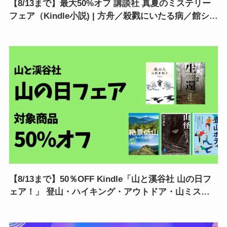
【8/13まで】最大50%オフ 講談社 真夏のミステリー
フェア（Kindle小説) | 方舟／殺戮にいたる病／館シリ
ーズ／ハサミ男／罪の声／虚構推理
【8/13まで】50％OFF Kindle「山と溪谷社 山の日フ
ェア！」 登山・ハイキング・アウトドア・山ミステ
リー・ホラーなどがお得