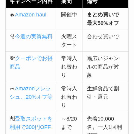
キャンペーン内容
期間
備考
🔥
Amazon haul
開催中
まとめ買いで
最大50%オフ
🫧
今週の実質無料
火曜ス
合わせ買いで
タート
💸
クーポンでお得
常時入
幅広いジャン
商品
れ替わ
ルの商品が対
り
象
🥗
Amazonフレッ
常時入
生鮮食品で割
シュ、20%オフ等
れ替わ
引・還元
り
🈹
受取スポットを
～8/20
先着10,000
利用で300円OFF
まで
名。一人1回利