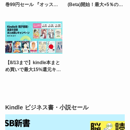
巻99円セール 『オッス！
(Beta)開始！最大+5％の
はるかちゃん』『バクく
Amazonポイント還元、
ん』が対象に追加（8/19ま
Kindle本を買うほど翌月が
で）|『いんブラ!』『Gran
お得に | 最大限活用するコ
Familia』は8/12まで
ツは？
【8/13まで】kindle本まと
め買いで最大15%還元キャ
ンペーン《弟2週目》 | マン
ガ／小説／ビジネス書 人気
の対象本をピックアップ
Kindle ビジネス書・小説セール