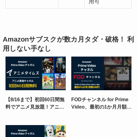
用可
Amazonサブスクが数カ月タダ・破格！ 利
用しない手なし
【8/16まで】初回60日間無
FODチャンネル for Prime
料でアニメ見放題！アニメ
Video、最初の1か月月額
タイムズ（Prime Video）
1,320→100円キャンペーン
キャンペーン｜夏休みは講
（9/2まで）。フジテレビ
談社・集英社・小学館の人
の最新&名作 見放題！利用
気アニメ三昧♪
方法・解約方法