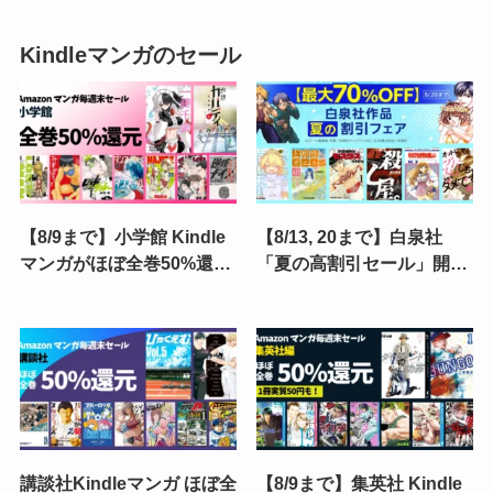
Kindleマンガのセール
【8/9まで】小学館 Kindle
【8/13, 20まで】白泉社
マンガがほぼ全巻50%還元
「夏の高割引セール」開
《毎週末セール》一勝千金
催！ 対象作品が全巻70%・
／灼熱カバディ／MAJOR
50%・30%OFF | 花ざかり
2nd／レッドブルー／逆境
の君たちへ／平穏世代の韋
ナイン／みずぽろ
駄天達／殺し屋
講談社Kindleマンガ ほぼ全
【8/9まで】集英社 Kindle