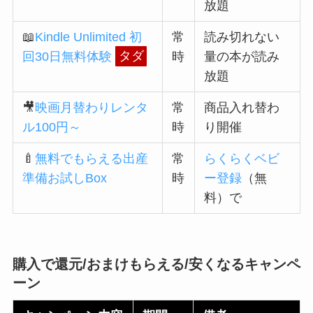
放題
📖
Kindle Unlimited 初
常
読み切れない
回30日無料体験
タダ
時
量の本が読み
放題
🎥
映画月替わりレンタ
常
商品入れ替わ
ル100円～
時
り開催
🍼
無料でもらえる出産
常
らくらくベビ
準備お試しBox
時
ー登録
（無
料）で
購入で
還元
/おまけもらえる
/
安くなる
キャンペ
ーン