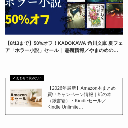
【8/13まで】50%オフ！KADOKAWA 角川文庫 夏フェ
ア「ホラー小説」セール｜ 悪魔情報／やまのめの六
人／夜市／猟奇犯罪捜査班・藤堂比奈子
あわせて読みたい
【2026年最新】Amazon本まとめ
買いキャンペーン情報｜紙の本
（紙書籍）・Kindleセール／
Kindle Unlimite…