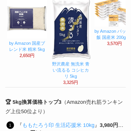
by Amazon パッ
飯 国産米 200g×
by Amazon 国産ブ
3,570円
レンド米 精米 5kg
2,650円
野沢農産 無洗米 青
い流るる コシヒカ
リ 5kg
3,325円
🏆 5kg換算価格トップ3
（Amazon売れ筋ランキン
グ上位50位より）
『
ももたろう印 生活応援米 10kg
』
3,980円
…