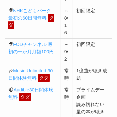
🎥
NHKこどもパーク
～
初回限定
最初の60日間無料
タ
8/
ダ
1
6
🎥
FODチャンネル 最
～
初回限定
初の一か月月額100円
9/
2
🎶
Music Unlimited 30
常
1億曲が聴き放
日間体験無料
タダ
時
題
🎧
Audible30日間体験
常
プライムデー
無料
タダ
時
企画
読み切れない
量の本が聴き