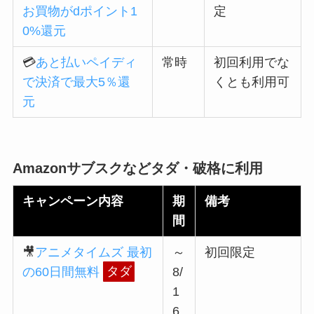
お買物がdポイント1
定
0%還元
💳
あと払いペイディ
常時
初回利用でな
で決済で最大5％還
くとも利用可
元
Amazonサブスクなどタダ・破格に利用
キャンペーン内容
期
備考
間
🎥
アニメタイムズ 最初
～
初回限定
の60日間無料
タダ
8/
1
6