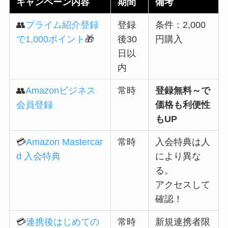
キャンペーン内容
期間
備考
👥
プライム紹介登録
登録
条件：2,000
で1,000ポイント
🎁
後30
円購入
日以
内
👥
Amazonビジネス
常時
登録無料～で
会員登録
価格も利便性
もUP
💳
Amazon Mastercar
常時
入会特典は人
d 入会特典
により異な
る。
アクセスして
確認！
💳
連携後はじめての
常時
新規連携者限