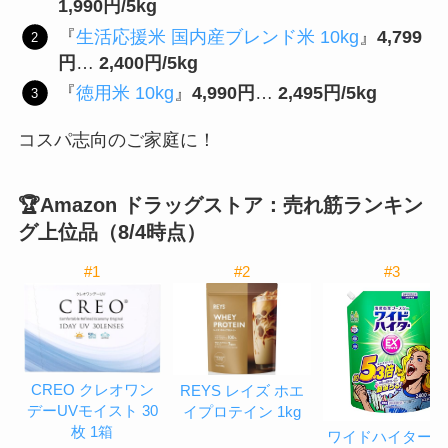
1,990円/5kg
『
生活応援米 国内産ブレンド米 10kg
』
4,799
円
…
2,400円/5kg
『
徳用米 10kg
』
4,990円
…
2,495円/5kg
コスパ志向のご家庭に！
🏆Amazon ドラッグストア：売れ筋ランキン
グ上位品（8/4時点）
#1
#2
#3
CREO クレオワン
REYS レイズ ホエ
デーUVモイスト 30
イプロテイン 1kg
枚 1箱
ワイドハイター E