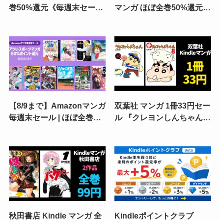
巻50%還元《毎週末セー
マンガ ほぼ全巻50%還元
ル》ひゃくえむ。／はねバ
《毎週末セール》実質50円
ド！／少女ファイト／おり
も｜BUNGO／ダイヤモン
たたぶ／グラゼニ／頭文字
ドの功罪／ドッグスレッド
Ｄ 超合本版
／忘却バッテリー
【8/9まで】Amazonマンガ
双葉社 マンガ 1冊33円セー
毎週末セール | ほぼ全巻
ル 『クレヨンしんちゃん』
50%還元。全巻対象多数 |
30巻まで、『新クレヨンし
ダイヤモンドの功罪／ドッ
んちゃん』8巻まで。全部
グスレッド／一勝千金／ひ
買っても1,254円
ゃくえむ。／頭文字D
秋田書店 Kindle マンガ 全
Kindleポイントクラブ