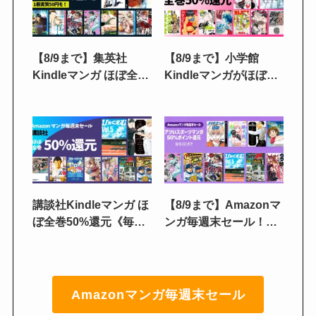
【8/9まで】集英社
【8/9まで】小学館
Kindleマンガ ほぼ全巻
Kindleマンガがほぼ全
50%還元《毎週末セー
巻50%還元《毎週末セ
ル》実質50円も｜
ール》一勝千金／灼熱
BUNGO／ダイヤモン
カバディ／MAJOR
ドの功罪／ドッグスレ
2nd／レッドブルー／
ッド／忘却バッテリー
逆境ナイン／みずぽろ
講談社Kindleマンガ ほ
【8/9まで】Amazonマ
ぼ全巻50%還元《毎週
ンガ毎週末セール！ほ
末セール》ひゃくえ
ぼ全巻50%還元｜人気
む。／はねバド！／少
100作品＆出版社別に
女ファイト／おりたた
厳選《見逃しチェッ
ぶ／グラゼニ／頭文字
ク》
Amazonマンガ毎週末セール
Ｄ 超合本版