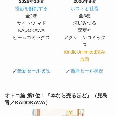
2026年10位
2026年8位
怪獣を解剖する
ホストと社畜
全2巻
全3巻
サイトウ マド
河尻みつる
KADOKAWA
双葉社
ビームコミックス
アクションコミック
ス
KindleUnlimited読み
放題
🔗
最新セール状況
🔗
最新セール状況
オトコ編 第1位
：『本なら売るほど』（児島
青／KADOKAWA）