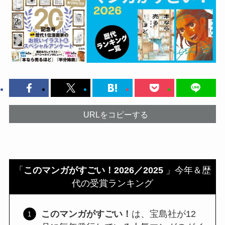
URLをコピーする
「
このマンガがすごい！2026／2025
」今年＆歴
代の受賞ランキング
このマンガがすごい！
は、宝島社が12