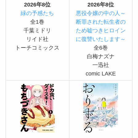
2026年8位
2026年8位
緑の予感たち
悪役令嬢の中の人～
全1巻
断罪された転生者の
千葉ミドリ
ため嘘つきヒロイン
リイド社
に復讐いたします～
トーチコミックス
全6巻
白梅ナズナ
一迅社
comic LAKE