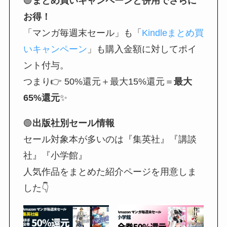
🟢
まとめ買いキャンペーンと併用でさらに
お得！
「マンガ毎週末セール」も「
Kindleまとめ買
いキャンペーン
」も購入金額に対してポイ
ント付与。
つまり👉 50%還元＋最大15%還元＝
最大
65%還元
✨
🟢
出版社別セール情報
セール対象本が多いのは『集英社』『講談
社』『小学館』
人気作品をまとめた紹介ページを用意しま
した👇