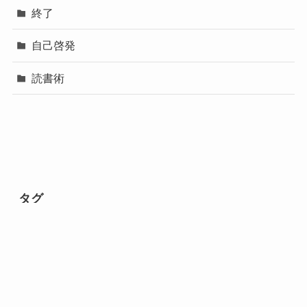
終了
自己啓発
読書術
タグ
Amazon
Apple
Audible対象本
audiobook
KindleUnlimited対象本
pickup
pickupau
★3
★4
★5
お金
このミス2026
まもなく終了
イヤホン
ガジェットセール
スキル
プライムデー
マンガ
マンガ週末セール
ミステリー
人間関係
健康
動画
大河ドラマ
家電セール
小説セール
思考法
思考術