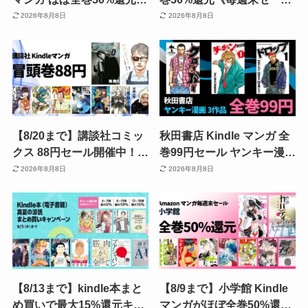
《毎週末セール》実質50円
ル》ひゃくえむ。／はねバ
2026年8月8日
2026年8月8日
も｜BUNGO／ダイヤモン
ド！／少女ファイト／おり
ドの功罪／ドッグスレッド
たたぶ／グラゼニ／頭文字
／忘却バッテリー
Ｄ 超合本版
【8/20まで】講談社コミッ
秋田書店 Kindle マンガ 全
クス 88円セール開催中！
巻99円セール ヤンキー漫画
『ザ・ファブル』『転ス
『クローバー』『チキン』
2026年8月8日
2026年8月8日
ラ』『宇宙兄弟』『転生重
『ドロップOG』が対象に
騎士』など人気作が最大3
追加 |『いんブラ!』『Gran
巻88円
Familia』は8/12まで
【8/13まで】kindle本まと
【8/9まで】小学館 Kindle
め買いで最大15%還元キャ
マンガがほぼ全巻50%還元