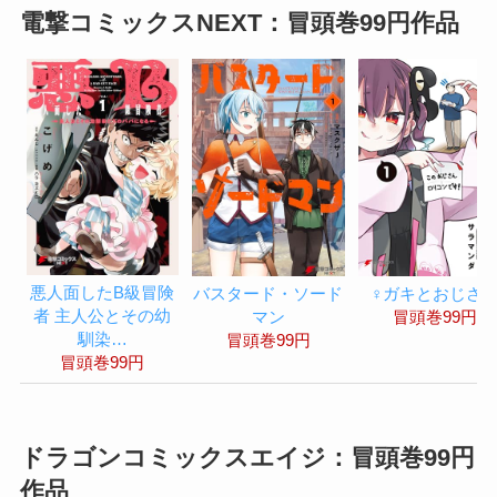
電撃コミックスNEXT：冒頭巻99円作品
悪人面したB級冒険
バスタード・ソード
♀ガキとおじさ
者 主人公とその幼
マン
冒頭巻99円
馴染…
冒頭巻99円
冒頭巻99円
ドラゴンコミックスエイジ：冒頭巻99円
作品