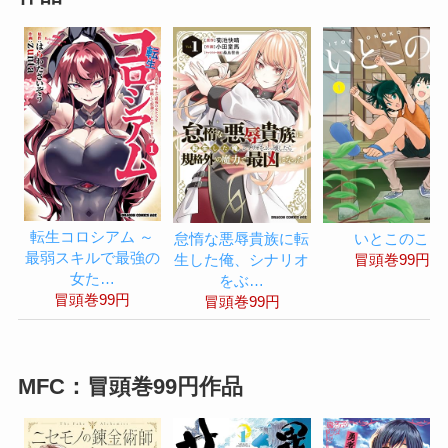
転生コロシアム ～
怠惰な悪辱貴族に転
いとこのこ
最弱スキルで最強の
生した俺、シナリオ
冒頭巻99円
女た…
をぶ…
冒頭巻99円
冒頭巻99円
MFC：冒頭巻99円作品