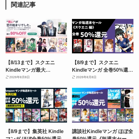
関連記事
【8/13まで】スクエニ
【8/9まで】スクエニ
Kindleマンガ最大
Kindleマンガ 全巻50%還元
50％OFF、『灰宮先輩は怖
《Amazonマンガ毎週末セ
2026年8月8日
2026年8月8日
くてかわいい』3巻発売記
ール》| つりこまち／だぶ
念！『薬屋のひとりごと』
るぶる／BAMBOO BLADE
『ホリミヤ』など人気作も
／野球少女鷲尾
お買い得
【8/9まで】集英社 Kindle
講談社Kindleマンガ ほぼ全
マンガ ほぼ全巻50%還元
巻50%還元《毎週末セー