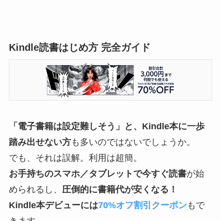
50%還元。全巻対象多数 |
ダイヤモンドの功罪／ドッ
グスレッド／一勝千金／ひ
ゃくえむ。／頭文字D
Kindle読書はじめ方 完全ガイド
「電子書籍は設定難しそう」と、Kindle本に一歩
踏み出せない方
も多いのではないでしょうか。
でも、それは誤解。利用は超簡。
お手持ちのスマホ／タブレットで今すぐ読書
が始
められるし、
圧倒的に書籍代が安くなる！
Kindle本デビューには
70%オフ割引クーポン
もで
きます。