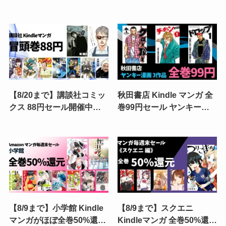
50％OFF、『灰宮先輩は怖
《毎週末セール》実質50円
くてかわいい』3巻発売記
も｜BUNGO／ダイヤモン
念！『薬屋のひとりごと』
ドの功罪／ドッグスレッド
『ホリミヤ』など人気作も
／忘却バッテリー
お買い得
【8/20まで】講談社コミッ
秋田書店 Kindle マンガ 全
クス 88円セール開催中！
巻99円セール ヤンキー漫
『ザ・ファブル』『転ス
画『クローバー』『チキ
ラ』『宇宙兄弟』『転生重
ン』『ドロップOG』が対
騎士』など人気作が最大3
象に追加 |『いんブラ!』
巻88円
『Gran Familia』は8/12ま
で
【8/9まで】小学館 Kindle
【8/9まで】スクエニ
マンガがほぼ全巻50%還元
Kindleマンガ 全巻50%還元