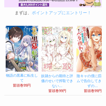
まずは、
ポイントアップにエントリー！
物語の黒幕に転生し
奴隷からの期待と評
陰キャの僕に罰ゲ
て
価のせいで搾取でき
ムで告白してきた
冒頭巻99円
ない…
ずの…
冒頭巻99円
冒頭巻99円