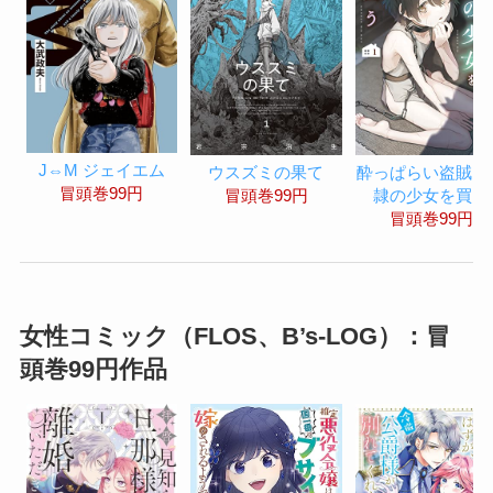
J⇔M ジェイエム
ウスズミの果て
酔っぱらい盗賊、
冒頭巻99円
冒頭巻99円
隷の少女を買う
冒頭巻99円
女性コミック（FLOS、B’s-LOG）：冒
頭巻99円作品