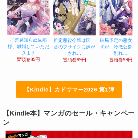
拝啓見知らぬ旦那
推定悪役令嬢は国一
破局予定の悪女の
様、離婚していただ
番のブサイクに嫁が
ずが、冷徹公爵様
きます
され…
別れ…
冒頭巻99円
冒頭巻99円
冒頭巻99円
【Kindle】カドサマー2026 第1弾
【Kindle本】マンガのセール・キャンペー
ン