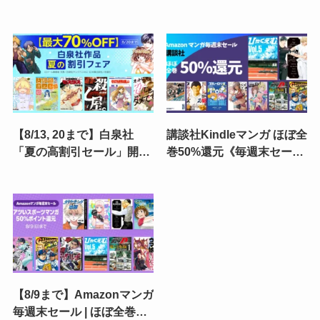
《毎週末セール》一勝千金
《Amazonマンガ毎週末セ
／灼熱カバディ／MAJOR
ール》| つりこまち／だぶ
2nd／レッドブルー／逆境
るぶる／BAMBOO
ナイン／みずぽろ
BLADE／野球少女鷲尾
【8/13, 20まで】白泉社
講談社Kindleマンガ ほぼ全
「夏の高割引セール」開
巻50%還元《毎週末セー
催！ 対象作品が全巻70%・
ル》ひゃくえむ。／はねバ
50%・30%OFF | 花ざかり
ド！／少女ファイト／おり
の君たちへ／平穏世代の韋
たたぶ／グラゼニ／頭文字
駄天達／殺し屋
Ｄ 超合本版
【8/9まで】Amazonマンガ
毎週末セール | ほぼ全巻