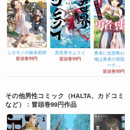
ニセモノの錬金術師
異世界サムライ
勇者に全部奪われ
冒頭巻99円
冒頭巻99円
俺は勇者の母親と
ーテ…
冒頭巻99円
その他男性コミック（HALTA、カドコミ
など）：冒頭巻99円作品