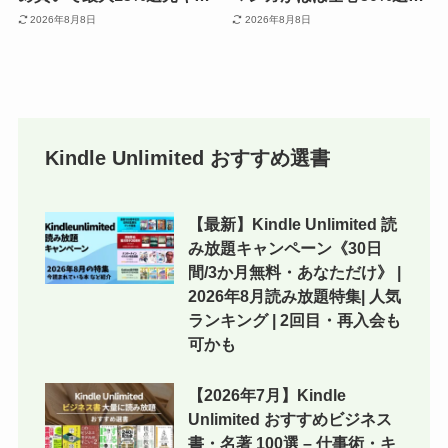
ンペーン《弟2週目》 | マン
《毎週末セール》一勝千金
2026年8月8日
2026年8月8日
ガ／小説／ビジネス書 人気
／灼熱カバディ／MAJOR
の対象本をピックアップ
2nd／レッドブルー／逆境
ナイン／みずぽろ
Kindle Unlimited おすすめ選書
【最新】Kindle Unlimited 読
み放題キャンペーン《30日
間/3か月無料・あなただけ》 |
2026年8月読み放題特集| 人気
ランキング | 2回目・再入会も
可かも
【2026年7月】Kindle
Unlimited おすすめビジネス
書・名著 100選 – 仕事術・キ