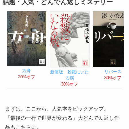
話題・人気・どんでん返しミステリー
方舟
リバース
新装版 殺戮にいた
30%オフ
30%オフ
る病
30%オフ
まずは、ここから。人気本をピックアップ。
「最後の一行で世界が変わる」大どんでん返し作
品もこちらに。