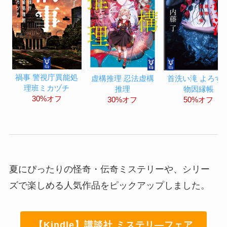
禍事 警視庁異能処
虚構推理 忍法虚構
首洗い滝 よろず
理班ミカヅチ
推理
物因縁帳
30%オフ
30%オフ
50%オフ
夏にぴったりの怪奇・伝奇ミステリーや、シリー
ズで楽しめる人気作品をピックアップしました。
【Kindle】講談社 ミステリ—フェア