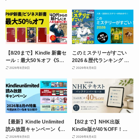
【8/20まで】Kindle 新書セ
このミステリーがすごい
ール：最大50％オフ《SB
2026＆歴代ランキング 発
新書・PHP新書》仕事・ス
表結果一覧 国内・海外
2026年8月9日
2026年8月8日
キル・お金・経済から、子
TOP10《まとめ》| 読むべ
育てまで。数百円で知識ア
き本イッキにわかる
ップデート
【最新】Kindle Unlimited
【8/2まで】NHK出版
読み放題キャンペーン《30
Kindle版が40％OFF！
日間/3か月無料・あなただ
「NHKテキスト バックナ
2026年8月6日
2026年8月4日