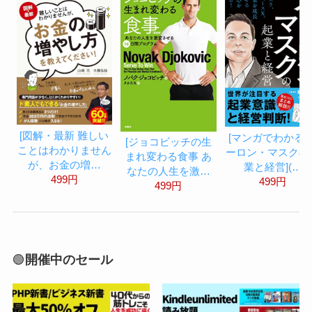
[図解・最新 難しい
[マンガでわかる 
[ジョコビッチの生
ことはわかりません
ーロン・マスクの
まれ変わる食事 あ
が、お金の増…
業と経営](…
なたの人生を激…
499円
499円
499円
🟢
開催中のセール