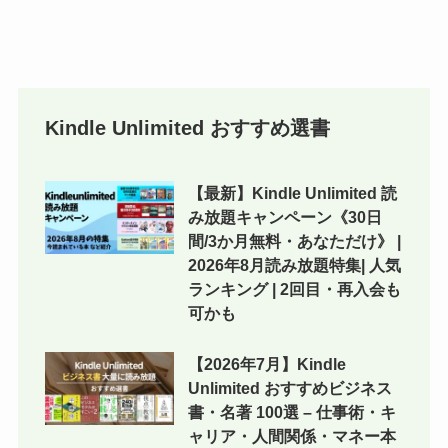
小説を読む順番 | アニメ放
宝庫｜良書を一気にチェッ
送以降が面白い！Audible
ク《まとめ買いキャンペー
なら全巻聴き放題
ンで還元も》
Kindle Unlimited おすすめ選書
【最新】Kindle Unlimited 読
み放題キャンペーン《30日
間/3か月無料・あなただけ》 |
2026年8月読み放題特集| 人気
ランキング | 2回目・再入会も
可かも
【2026年7月】Kindle
Unlimited おすすめビジネス
書・名著 100選 – 仕事術・キ
ャリア・人間関係・マネー本