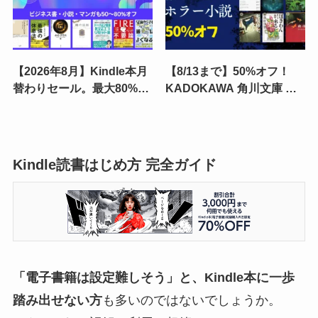
【2026年8月】Kindle本月
【8/13まで】50%オフ！
替わりセール。最大80%オ
KADOKAWA 角川文庫 夏
フ、ジャンル別紹介 | ホ
フェア「ホラー小説」セー
モ・デウス／鏡の法則／
ル｜ 悪魔情報／やまのめの
FIRE不要論／ハンナ・アー
六人／夜市／猟奇犯罪捜査
レント
班・藤堂比奈子
Kindle読書はじめ方 完全ガイド
「電子書籍は設定難しそう」と、Kindle本に一歩
踏み出せない方
も多いのではないでしょうか。