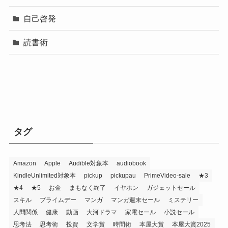
自己啓発
読書術
タグ
Amazon
Apple
Audible対象本
audiobook
KindleUnlimited対象本
pickup
pickupau
PrimeVideo-sale
★3
★4
★5
お金
まもなく終了
イヤホン
ガジェットセール
スキル
プライムデー
マンガ
マンガ週末セール
ミステリー
人間関係
健康
動画
大河ドラマ
家電セール
小説セール
思考法
思考術
投資
文学賞
時間術
本屋大賞
本屋大賞2025