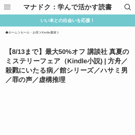
マナドク：学んで活かす読書
いい本との出会いを応援！
ホーム
セール・お得
Kindle書籍
【8/13まで】最大50%オフ 講談社 真夏の
ミステリーフェア（Kindle小説) | 方舟／
殺戮にいたる病／館シリーズ／ハサミ男
／罪の声／虚構推理