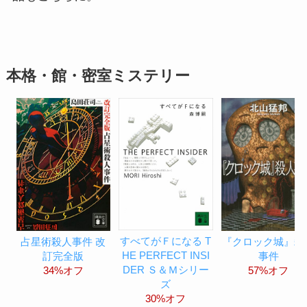
本格・館・密室ミステリー
すべてがＦになる T
占星術殺人事件 改
『クロック城』殺
HE PERFECT INSI
訂完全版
事件
DER Ｓ＆Ｍシリー
34%オフ
57%オフ
ズ
30%オフ