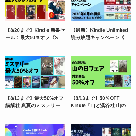
【8/20まで】Kindle 新書セ
【最新】Kindle Unlimited
ール：最大50％オフ《SB
読み放題キャンペーン《30
新書・PHP新書》仕事・ス
日間/3か月無料・あなただ
キル・お金・経済から、子
け》 | 2026年8月読み放題
育てまで。数百円で知識ア
特集| 人気ランキング | 2回
ップデート
目・再入会も可かも
【8/13まで】最大50%オフ
【8/13まで】50％OFF
講談社 真夏のミステリーフ
Kindle「山と溪谷社 山の日
ェア（Kindle小説) | 方舟／
フェア！」 登山・ハイキン
殺戮にいたる病／館シリー
グ・アウトドア・山ミステ
ズ／ハサミ男／罪の声／虚
リー・ホラーなどがお得
構推理