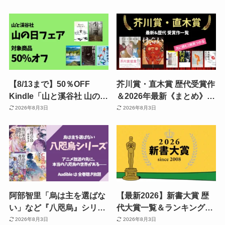
け》 | 2026年8月読み放題
ンバーセール」| 語学・料
特集| 人気ランキング | 2回
理・暮らし・趣味・教養講
目・再入会も可かも
座 各種
【8/13まで】50％OFF
芥川賞・直木賞 歴代受賞作
Kindle「山と溪谷社 山の日
＆2026年最新《まとめ》 |
フェア！」 登山・ハイキン
賞の特徴・おすすめ本・セ
2026年8月3日
2026年8月3日
グ・アウトドア・山ミステ
ール情報・聴き放題も紹介
リー・ホラーなどがお得
《Kindleまとめ買いで最大
15%還元》
阿部智里「烏は主を選ばな
【最新2026】新書大賞 歴
い」など『八咫烏』シリー
代大賞一覧＆ランキング発
ズ あらすじ・相関図一覧・
表結果《まとめ》 | 名著の
2026年8月3日
2026年8月3日