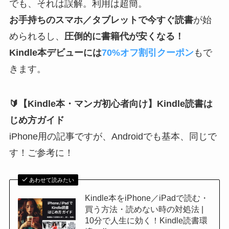
でも、それは誤解。利用は超簡。
お手持ちのスマホ／タブレットで今すぐ読書
が始
められるし、
圧倒的に書籍代が安くなる！
Kindle本デビューには
70%オフ割引クーポン
もで
きます。
🔰【Kindle本・マンガ初心者向け】Kindle読書は
じめ方ガイド
iPhone用の記事ですが、Androidでも基本、同じで
す！ご参考に！
あわせて読みたい
Kindle本をiPhone／iPadで読む・
買う方法・読めない時の対処法 |
10分で人生に効く！Kindle読書環