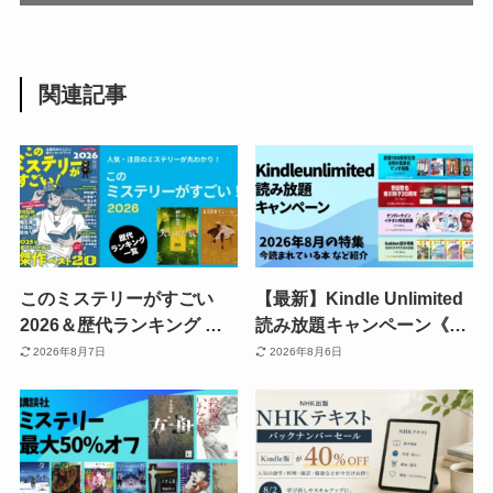
関連記事
このミステリーがすごい
【最新】Kindle Unlimited
2026＆歴代ランキング 発
読み放題キャンペーン《30
表結果一覧 国内・海外
日間/3か月無料・あなただ
2026年8月7日
2026年8月6日
TOP10《まとめ》| 読むべ
け》 | 2026年8月読み放題
き本イッキにわかる
特集| 人気ランキング | 2回
目・再入会も可かも