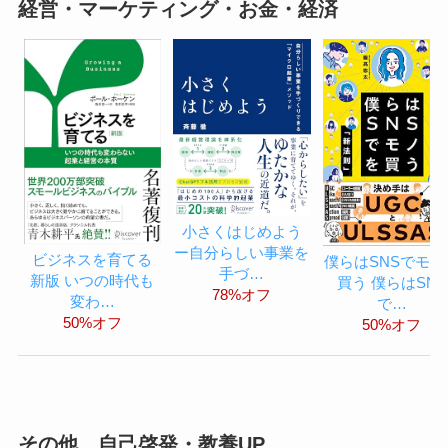
経営・マーケティング・お金・経済
小さくはじめよう
ー自分らしい事業を
ビジネスを育てる
僕らはSNSでモノ
手づ…
新版 いつの時代も
買う 僕らはSNS
78%オフ
変わ…
で…
50%オフ
50%オフ
その他、自己啓発・教養UP