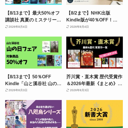
【8/13まで】最大50%オフ
【8/2まで】NHK出版
講談社 真夏のミステリーフ
Kindle版が40％OFF！
ェア（Kindle小説) | 方舟／
「NHKテキスト バックナ
2026年8月4日
2026年8月4日
殺戮にいたる病／館シリー
ンバーセール」| 語学・料
ズ／ハサミ男／罪の声／虚
理・暮らし・趣味・教養講
構推理
座 各種
【8/13まで】50％OFF
芥川賞・直木賞 歴代受賞作
Kindle「山と溪谷社 山の日
＆2026年最新《まとめ》 |
フェア！」 登山・ハイキン
賞の特徴・おすすめ本・セ
2026年8月3日
2026年8月3日
グ・アウトドア・山ミステ
ール情報・聴き放題も紹介
リー・ホラーなどがお得
《Kindleまとめ買いで最大
15%還元》