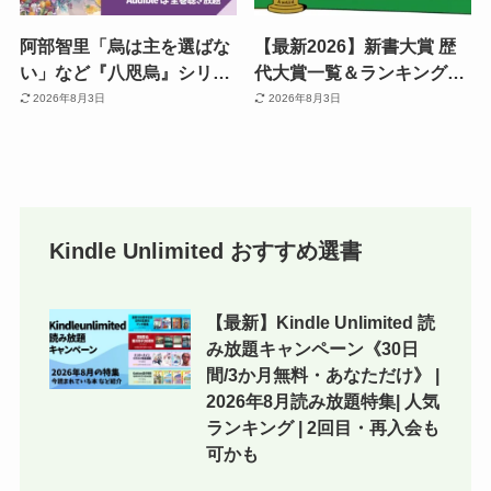
阿部智里「烏は主を選ばな
【最新2026】新書大賞 歴
い」など『八咫烏』シリー
代大賞一覧＆ランキング発
ズ あらすじ・相関図一覧・
表結果《まとめ》 | 名著の
2026年8月3日
2026年8月3日
小説を読む順番 | アニメ放
宝庫｜良書を一気にチェッ
送以降が面白い！Audible
ク《まとめ買いキャンペー
なら全巻聴き放題
ンで還元も》
Kindle Unlimited おすすめ選書
【最新】Kindle Unlimited 読
み放題キャンペーン《30日
間/3か月無料・あなただけ》 |
2026年8月読み放題特集| 人気
ランキング | 2回目・再入会も
可かも