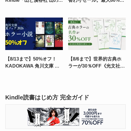
Kindle「山と溪谷社 山の日
替わりセール。最大80%オ
フェア！」 登山・ハイキン
フ、ジャンル別紹介 | ホ
グ・アウトドア・山ミステ
モ・デウス／鏡の法則／
リー・ホラーなどがお得
FIRE不要論／ハンナ・アー
レント
【8/13まで】50%オフ！
【8/6まで】世界的古典ホ
KADOKAWA 角川文庫 夏
ラーが30％OFF《光文社古
フェア「ホラー小説」セー
典新訳文庫セール》| 吸血
ル｜ 悪魔情報／やまのめの
鬼・怪物・狂気の原点。
六人／夜市／猟奇犯罪捜査
100分de名著級ホラーが集
班・藤堂比奈子
結
Kindle読書はじめ方 完全ガイド