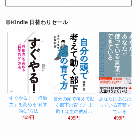
🟢
Kindle 日替わりセール
すぐやる！ 「行動
自分の頭で考えて動
あなたはあなたが
力」を高める“科学
く部下の育て方 上
っている言葉でで
的な”方法
司１年生の教科…
ている
499円
499円
499円