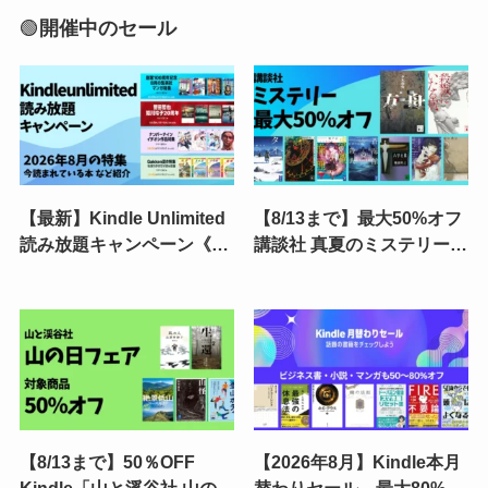
🟢
開催中のセール
【最新】Kindle Unlimited
【8/13まで】最大50%オフ
読み放題キャンペーン《30
講談社 真夏のミステリーフ
日間/3か月無料・あなただ
ェア（Kindle小説) | 方舟／
け》 | 2026年8月読み放題
殺戮にいたる病／館シリー
特集| 人気ランキング | 2回
ズ／ハサミ男／罪の声／虚
目・再入会も可かも
構推理
【8/13まで】50％OFF
【2026年8月】Kindle本月