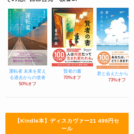
賢者の書
運転者 未来を変え
君と会えたから…
70%オフ
る過去からの使者
73%オフ
50%オフ
【Kindle本】ディスカヴァー21 499円セ
ール