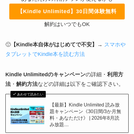
【Kindle Unlimited】30日間体験無料
解約はいつでもOK
🙁
【Kindle本自体がはじめてで不安】
→
スマホや
タブレットでKindle本を読む方法
Kindle Unlimitedのキャンペーン
の詳細・
利用方
法
・
解約方法
などの詳細は以下をご確認下さい。
あわせて読みたい
【最新】Kindle Unlimited 読み放
題キャンペーン《30日間/3か月無
料・あなただけ》 | 2026年8月読
み放題…