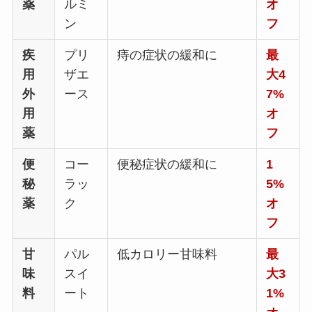
薬
ルミ
オ
ン
フ
疾
プリ
痔の症状の緩和に
最
用
ザエ
大4
外
ース
7%
用
オ
薬
フ
便
コー
便秘症状の緩和に
1
秘
ラッ
5%
薬
ク
オ
フ
甘
パル
低カロリー甘味料
最
味
スイ
大3
料
ート
1%