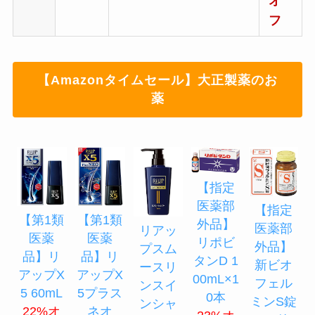
オ
フ
【Amazonタイムセール】大正製薬のお
薬
【指定
医薬部
【指定
【第1類
【第1類
外品】
医薬部
リアッ
医薬
医薬
リポビ
外品】
プスム
品】リ
品】リ
タンD 1
新ビオ
ースリ
アップX
アップX
00mL×1
フェル
ンスイ
5 60mL
5プラス
0本
ミンS錠
ンシャ
22%オ
ネオ