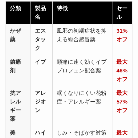
分類
製品
特徴
セー
名
ル
かぜ
エス
風邪の初期症状を抑
31%
薬
タッ
える総合感冒薬
オフ
ク
鎮痛
イブ
頭痛に速く効くイブ
最大
剤
プロフェン配合薬
46%
オフ
抗ア
アレ
眠くなりにくい花粉
最大
レル
ジオ
症・アレルギー薬
57%
ギー
ン
オフ
薬
美
ハイ
しみ・そばかす対策
最大