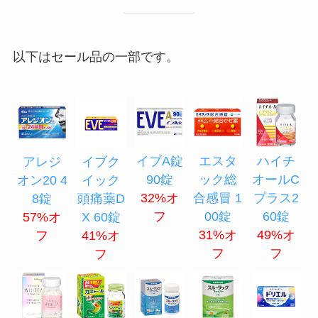
以下はセール品の一部です。
イブA錠
エスタ
ハイチ
アレジ
イブク
90錠
ック総
オールC
オン20 4
イック
32%オ
合感冒 1
プラス2
8錠
頭痛薬D
フ
00錠
60錠
57%オ
X 60錠
31%オ
49%オ
フ
41%オ
フ
フ
フ