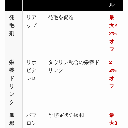
ル
発
リア
発毛を促進
最
毛
ップ
大2
剤
2%
オ
フ
栄
リポ
タウリン配合の栄養ド
2
養
ビタ
リンク
3%
ド
ンD
オ
リ
フ
ン
ク
風
パブ
かぜ症状の緩和
最
邪
ロン
大3