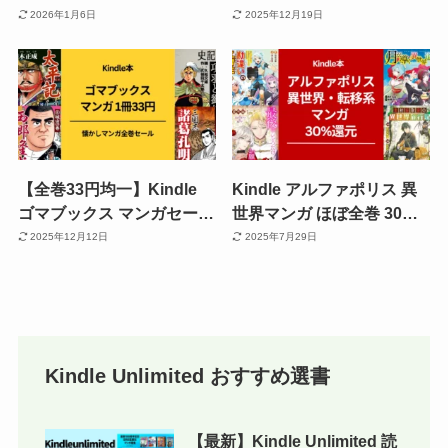
Miniレビュー｜軽量・高音
以下 |対象作品 2000冊以
2026年1月6日
2025年12月19日
質・コスパ最強イヤホン
上、全巻11円も | 人気作
《Amazonスマイル
品：福本伸行 『カイジ」
SALE》
『天』『アカギ』他 (1/1ま
で）
【全巻33円均一】Kindle
Kindle アルファポリス 異
ゴマブックス マンガセー
世界マンガ ほぼ全巻 30%
ル 太平記/ 西郷隆盛 / 春日
還元 等、4000冊以上。勘
2025年12月12日
2025年7月29日
局 / 史記 / 秦始皇帝 /ブラッ
違いの工房主/ 月が導く異
クエンジェルズ/クロノアイ
世界道中/ 素材採取家の異
ズ 他（3/26まで）
世界旅行記【7/28まで】
Kindle Unlimited おすすめ選書
【最新】Kindle Unlimited 読