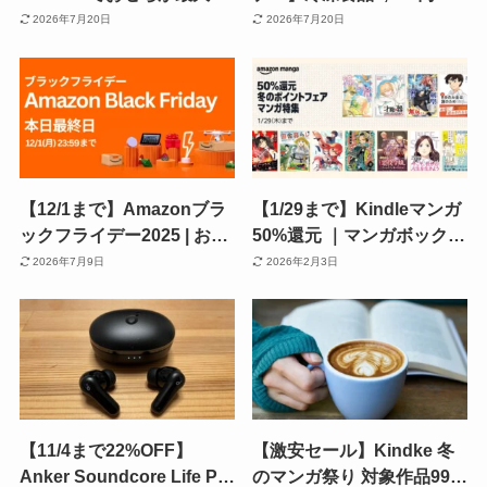
53％オフ！最安8,888円〜
上購入で1,000ポイント還
2026年7月20日
2026年7月20日
＋ 寄付枠を使い切るふるさ
元キャンペーン！ 40%級の
と納税おせち／カニ／お酒
割引商品も。まとめ買いチ
など
ャンス！
【12/1まで】Amazonブラ
【1/29まで】Kindleマンガ
ックフライデー2025 | お得
50%還元 ｜マンガボックス
の取りこぼし・買い忘れは
作品は 無料・99円・半額＋
2026年7月9日
2026年2月3日
ない？今年最後のビッグセ
50%還元も！ 猫と竜／俺の
ール攻略ガイド《お得に買
死亡フラグ／才能の器／あ
うためのリスト》
おのたつき
【11/4まで22%OFF】
【激安セール】Kindke 冬
Anker Soundcore Life P2
のマンガ祭り 対象作品99円