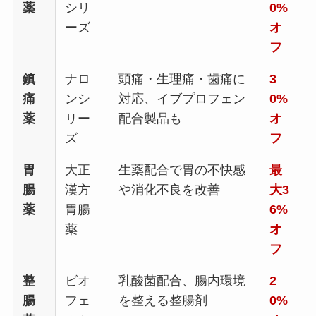
薬
シリ
0%
ーズ
オ
フ
鎮
ナロ
頭痛・生理痛・歯痛に
3
痛
ンシ
対応、イブプロフェン
0%
薬
リー
配合製品も
オ
ズ
フ
胃
大正
生薬配合で胃の不快感
最
腸
漢方
や消化不良を改善
大3
薬
胃腸
6%
薬
オ
フ
整
ビオ
乳酸菌配合、腸内環境
2
腸
フェ
を整える整腸剤
0%