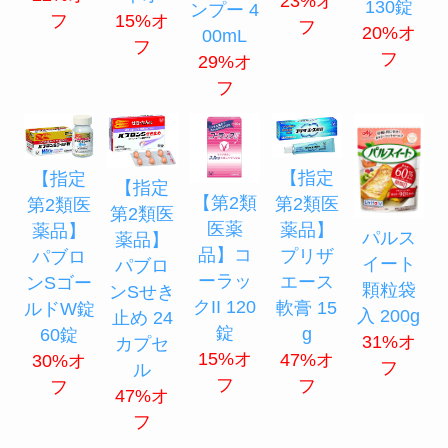
23%オ
130錠
ンプー 4
フ
15%オ
フ
20%オ
00mL
フ
フ
29%オ
フ
【指定
【指定
【指定
【第2類
第2類医
第2類医
第2類医
医薬
薬品】
薬品】
パルス
薬品】
品】コ
プリザ
パブロ
イート
パブロ
ーラッ
エース
ンSゴー
顆粒袋
ンSせき
クII 120
軟膏 15
ルドW錠
入 200g
止め 24
錠
g
60錠
31%オ
カプセ
15%オ
47%オ
30%オ
フ
ル
フ
フ
フ
47%オ
フ