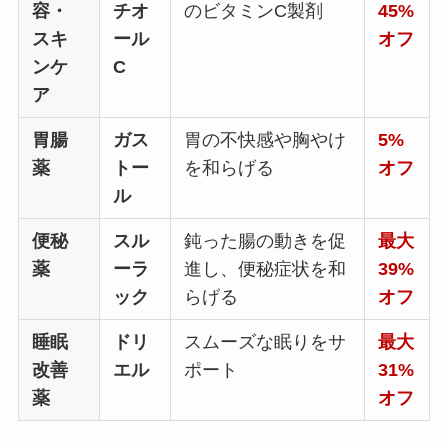
容・
チオ
のビタミンC製剤
45%
スキ
ール
オフ
ンケ
C
ア
胃腸
ガス
胃の不快感や胸やけ
5%
薬
トー
を和らげる
オフ
ル
便秘
スル
鈍った腸の動きを促
最大
薬
ーラ
進し、便秘症状を和
39%
ック
らげる
オフ
睡眠
ドリ
スムーズな眠りをサ
最大
改善
エル
ポート
31%
薬
オフ