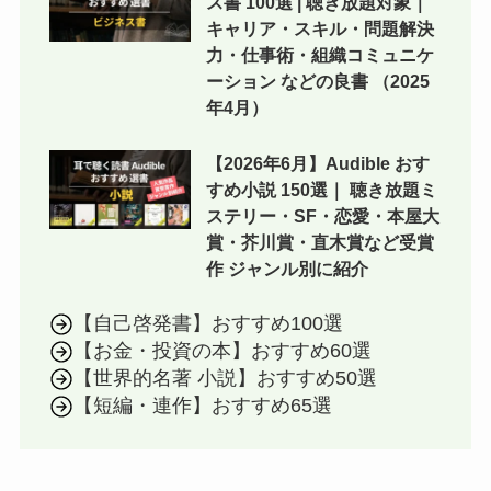
ス書 100選 | 聴き放題対象｜
キャリア・スキル・問題解決
力・仕事術・組織コミュニケ
ーション などの良書 （2025
年4月）
【2026年6月】Audible おす
すめ小説 150選｜ 聴き放題ミ
ステリー・SF・恋愛・本屋大
賞・芥川賞・直木賞など受賞
作 ジャンル別に紹介
【自己啓発書】おすすめ100選
【お金・投資の本】おすすめ60選
【世界的名著 小説】おすすめ50選
【短編・連作】おすすめ65選