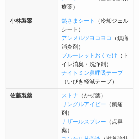
療薬）
小林製薬
熱さまシート
（冷却ジェル
シート）
アンメルツヨコヨコ
（鎮痛
消炎剤）
ブルーレットおくだけ
（ト
イレ消臭・洗浄剤）
ナイトミン鼻呼吸テープ
（いびき軽減テープ）
佐藤製薬
ストナ
（かぜ薬）
リングルアイビー
（鎮痛
剤）
ナザールスプレー
（点鼻
薬）
ユンケル黄帝液
（滋養強壮