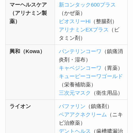
マーヘルスケア
新コンタック600プラス
（アリナミン製
（かぜ薬）
薬）
ビオスリーHi
（整腸剤）
アリナミンEXプラス
（ビ
タミン剤）
興和（Kowa）
バンテリンコーワ
（鎮痛消
炎剤・湿布）
キャベジンコーワ
（胃薬）
キューピーコーワゴールド
（栄養補助薬）
三次元マスク
（衛生用品）
ライオン
バファリン
（鎮痛剤）
ペアアクネクリーム
（ニキ
ビ治療薬）
デントヘルス
（歯槽膿漏治