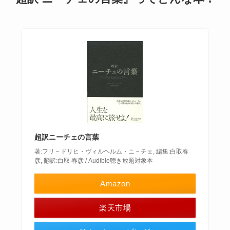
超訳ニーチェの言葉
著:フリ－ドリヒ・ヴィルヘルム・ニ－チェ, 編集:白取春
彦, 翻訳:白取 春彦 / Audible聴き放題対象本
Amazon
楽天市場