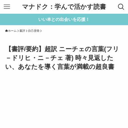
マナドク：学んで活かす読書
いい本との出会いを応援！
ホーム
書評
自己啓発
【書評/要約】超訳 ニーチェの言葉(フリ
－ドリヒ・ニ－チェ 著) 時々見返した
い、あなたを導く言葉が満載の超良書