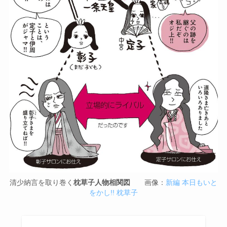
清少納言を取り巻く
枕草子人物相関図
画像：
新編 本日もいと
をかし!! 枕草子