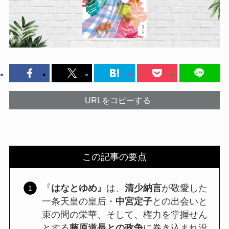
URLをコピーする
この記事の要点
『
はなとゆめ』
は、
清少納言
が敬愛した
一条天皇の皇后・
中宮定子
との出会いと
束の間の栄華、そして、権力を掌握せん
とする
藤原道長との政争
に巻き込まれ没