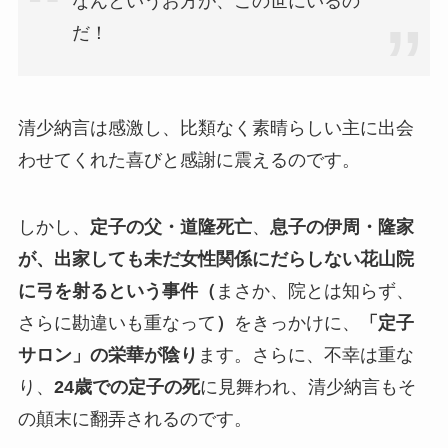
なんというお方が、この世にいるの
だ！
清少納言は感激し、比類なく素晴らしい主に出会
わせてくれた喜びと感謝に震えるのです。
しかし、
定子の父・道隆死亡
、
息子の伊周・隆家
が、出家しても未だ女性関係にだらしない花山院
に
弓を射るという事件
（
まさか、院とは知らず、
さらに勘違いも重なって
）
をきっかけに、
「定子
サロン」の栄華が陰り
ます。さらに、不幸は重な
り、
24歳での定子の死
に見舞われ、清少納言もそ
の顛末に翻弄されるのです。