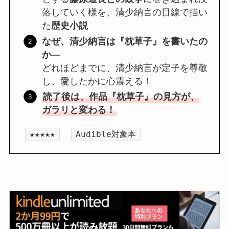
落していく様を、清少納言の目線で描い
た
歴史小説
なぜ、清少納言は『枕草子』を書いたの
か―
どれほどまでに、清少納言が定子を尊敬
し、愛したかに心震える！
読了後は、作品『枕草子』の見方が、
ガラリと変わる！
★★★★★
Audible対象本