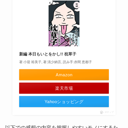
新編 本日もいとをかし!! 枕草子
著:小迎 裕美子, 著:清少納言, 読み手:赤間 恵都子
Amazon
楽天市場
Yahooショッピング
ポチップ
以下での感想の内容を把握しやすいモノにするた