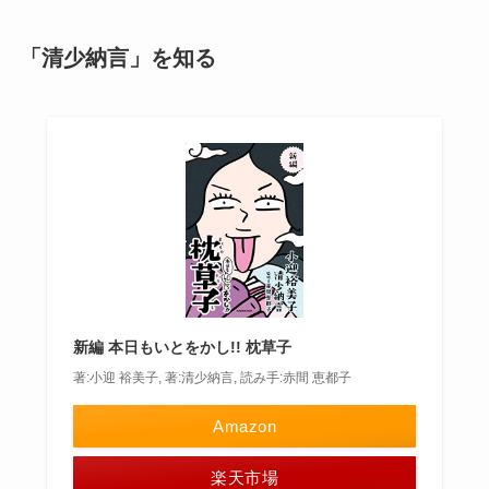
「清少納言」を知る
新編 本日もいとをかし!! 枕草子
著:小迎 裕美子, 著:清少納言, 読み手:赤間 恵都子
Amazon
楽天市場