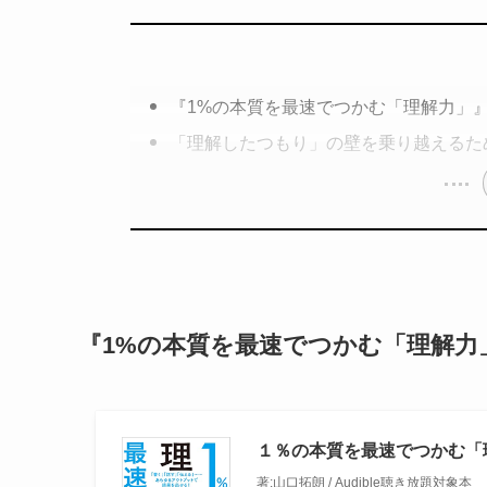
『1%の本質を最速でつかむ「理解力」
「理解したつもり」の壁を乗り越えるた
『1%の本質を最速でつかむ「理解力
１％の本質を最速でつかむ「
著:山口拓朗 / Audible聴き放題対象本