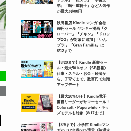
ァブル』『転スラ』『宇宙兄
弟』『転生重騎士』など人気作
が最大3巻88円
秋田書店 Kindle マンガ 全巻
99円セール ヤンキー漫画『ク
ローバー』『チキン』『ドロッ
プOG』が対象に追加 |『いん
ブラ!』『Gran Familia』は
8/12まで
【8/20まで】Kindle 新書セー
ル：最大50％オフ《SB新書》
仕事・スキル・お金・経済か
ら、子育てまで。数百円で知識
アップデート
【最大20%OFF】Kindle電子
書籍リーダーがサマーセール！
Colorsoft・Paperwhite・キッ
ズモデルも対象【8/17まで】
【8/9まで】小学館 Kindleマン
ガがほぼ全巻50%還元《毎週末