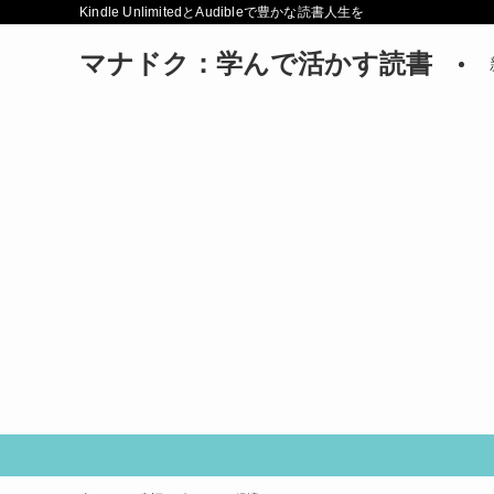
Kindle UnlimitedとAudibleで豊かな読書人生を
マナドク：学んで活かす読書