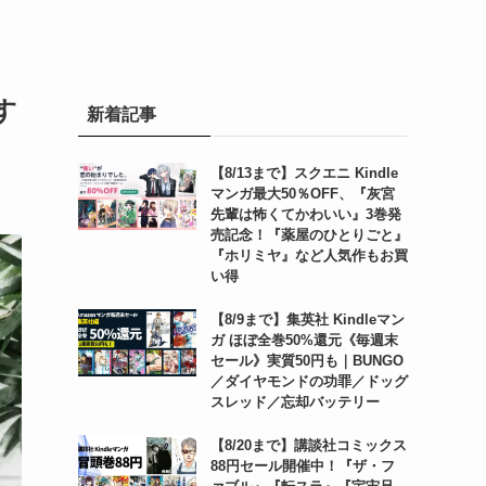
す
新着記事
【8/13まで】スクエニ Kindle
マンガ最大50％OFF、『灰宮
先輩は怖くてかわいい』3巻発
売記念！『薬屋のひとりごと』
『ホリミヤ』など人気作もお買
い得
【8/9まで】集英社 Kindleマン
ガ ほぼ全巻50%還元《毎週末
セール》実質50円も｜BUNGO
／ダイヤモンドの功罪／ドッグ
スレッド／忘却バッテリー
【8/20まで】講談社コミックス
88円セール開催中！『ザ・フ