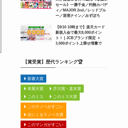
セール》一勝千金／灼熱カバデ
ィ／MAJOR 2nd／レッドブル
ー／逆境ナイン／みずぽろ
【8/10 10時まで】楽天カード
新規入会で最大8,000ポイン
ト！ | JCBブランド限定 ＋
3,000ポイント上乗せ増量で
【賞受賞】歴代ランキング🏆
新書大賞
本屋大賞
芥川賞・直木賞
このミス
このミス大賞
このラノベがすごい
次にくるラノベ大賞
このマンガがすごい