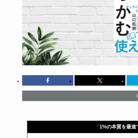
「
1%の本質を最速