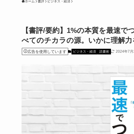
ホーム
書評
ビジネス・経済
【書評/要約】1%の本質を最速で
べてのチカラの源。いかに理解力
広告を使用しています
2024年7月
ビジネス・経済
読書術