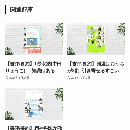
関連記事
【書評/要約】1秒収納(中田
【書評/要約】開運はおうち
りょうこ)──知識はあるの
が8割! 引き寄せるすごい
に片付けられない方に！
「家」(ケルマデック、ひす
2026年2月24日
2025年3月9日
“思考のクセ”から変える 最
いこたろう）心身の健康・
強の片付け術
習慣・運気を上げる住環境
の作り方
【書評/要約】精神科医が教