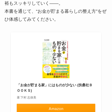
裕もスッキリしていく——。
本書を通じて、“お金が貯まる暮らしの整え方”をぜ
ひ体感してみてください。
「お金が貯まる家」にはものが少ない (扶桑社Ｂ
ＯＯＫＳ)
著:下村 志保美
Amazon