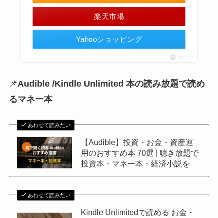
楽天市場
Yahooショッピング
ポチップ
📌
Audible /
Kindle Unlimited
本の読み放題で読め
るマネー本
あわせて読みたい
【Audible】投資・お金・資産運
用のおすすめ本 70選 | 聴き放題で
投資本・マネー本・経済小説を
あわせて読みたい
Kindle Unlimitedで読める お金・