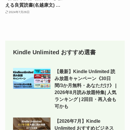
える良質読書(名越康文) 読
み方を少し変えるだけ！人
2024年7月26日
生に資する本当に成長でき
る読書術
Kindle Unlimited おすすめ選書
【最新】Kindle Unlimited 読
み放題キャンペーン《30日
間/3か月無料・あなただけ》 |
2026年8月読み放題特集| 人気
ランキング | 2回目・再入会も
可かも
【2026年7月】Kindle
Unlimited おすすめビジネス