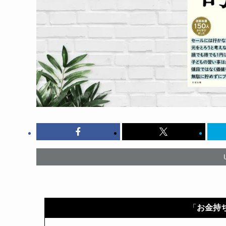
「
お金持