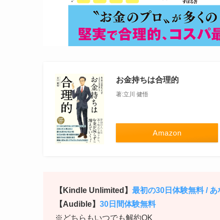
お金持ちは合理的
著:立川 健悟
Amazon
【Kindle Unlimited】
最初の30日体験無料 /
【Audible】
30日間体験無料
※どちらもいつでも解約OK