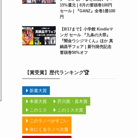
15%還元 | 8月の冒頭巻100円
セール | 『GANZ』全巻1冊100
円
【8/17まで】小学館 Kindleマ
ンガ セール 『九条の大罪』
『闇金ウシジマくん』ほか 真
鍋昌平フェア | 新刊発売記念
冒頭巻50%オフ
【賞受賞】歴代ランキング🏆
新書大賞
本屋大賞
芥川賞・直木賞
このミス
このミス大賞
このラノベがすごい
次にくるラノベ大賞