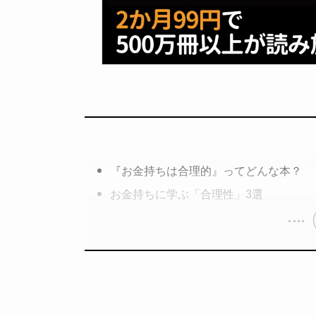
『お金持ちは合理的』ってどんな本？
お金持ちに学ぶ「合理性」3選