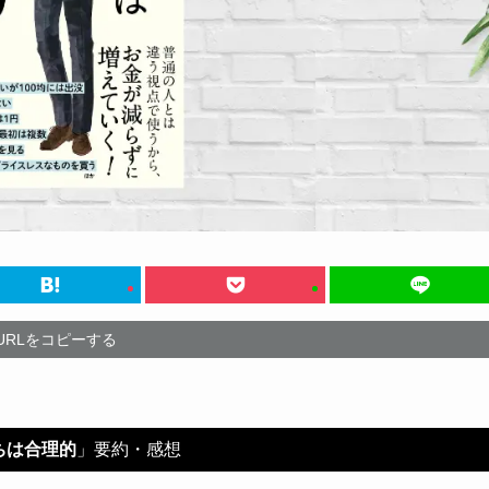
URLをコピーする
ちは合理的
」要約・感想