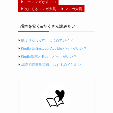
このマンガがすごい
次にくるマンガ大賞
マンガ大賞
💰本を安く&たくさん読みたい
紙よりKindle本。はじめてガイド
Kindle UnlimitedとAudibleどっちがいい？
Kindle端末とiPad、どっちがいい？
耳読で読書量加速。おすすめイヤホン