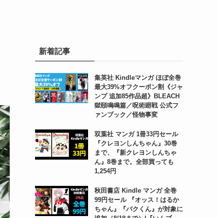
新着記事
集英社 Kindleマンガ ほぼ全巻
最大39%オフクーポン割《ジャ
ンプ 追加85作品超》BLEACH
獄頤鳴鳴篇／呪術廻戦 公式フ
ァンブック／怪物事変
双葉社 マンガ 1冊33円セール
『クレヨンしんちゃん』30巻
まで、『新クレヨンしんちゃ
ん』8巻まで。全部買っても
1,254円
秋田書店 Kindle マンガ 全巻
99円セール 『オッス！はるか
ちゃん』『バクくん』が対象に