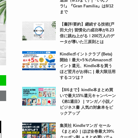
追加（8/19まで）|『いんブ
ラ!』『Gran Familia』は8/12
まで
【書評/要約】継続する技術(戸
田大介) 習慣化の成功率が8.23
倍に跳ね上がる！200万人のデ
ータが導いた三原則とは
Kindleポイントクラブ (Beta)
開始！最大+5％のAmazonポ
イント還元、Kindle本を買う
ほど翌月がお得に | 最大限活用
するコツは？
【8/6まで】kindle本まとめ買
いで最大15%還元キャンペーン
《弟1週目》 | マンガ／小説／
ビジネス書 人気の対象本をピ
ックアップ
集英社 Kindleマンガ セール
《まとめ》| ほぼ全巻最大39%
クーポン割 ＋まとめ買いで＋