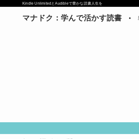
Kindle UnlimitedとAudibleで豊かな読書人生を
マナドク：学んで活かす読書