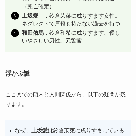
（死亡確定）
上坂愛
：鈴倉茉菜に成りすます女性。
ネグレクトで戸籍も持たない過去を持つ
和田佑馬
：鈴倉和希に成りすます、優し
いやさしい男性。元警官
浮かぶ謎
ここまでの顛末と人間関係から、以下の疑問が残
ります。
なぜ、
上坂愛
は鈴倉茉菜に成りすましている