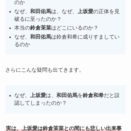
のか
なぜ、
和田佑馬
は、なぜ、
上坂愛
の正体を見
破るに至ったのか？
本当の
鈴倉茉菜
はどこにいるのか？
なぜ、
和田佑馬
は鈴倉和希に成りすましてい
るのか
さらにこんな疑問も出てきます。
なぜ、
上坂愛
は、
和田佑馬
を
鈴倉和希
だと誤
認してしまったのか？
実は、上坂愛は鈴倉茉菜との間にも悲しい出来事