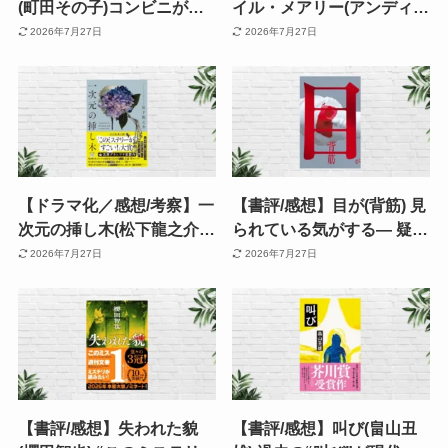
(町田その子)コンビニがつ
イル・メアリー(アンディ・
なぐ、やさしいつながりの
ウィアー) | ネタバレありあ
2026年7月27日
2026年7月27日
物語。「人って悪くない」
らすじ・感想 | SF最高傑作
と思える余韻が残る連作小
と評される理由とは？
説
【ドラマ化／感想/考察】一
【書評/感想】目が(背筋) 見
次元の挿し木(松下龍之介)
られている気がする— 疑心
デビュー作とは思えぬ完成
暗鬼は闇より怖い。71ペー
2026年7月27日
2026年7月27日
度。読了後、タイトル・表
ジで心を侵食する現代ホラ
紙絵の深さに震えるミステ
ー
リー 《このミス 大賞作》
【書評/感想】失われた貌
【書評/感想】叫び(畠山丑