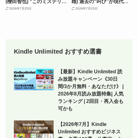
(櫻田智也) “このミステリー
雄) 過去の“叫び”が現代人
がすごい！2026” 第1位な
を揺さぶる。芥川賞らしい
2026年7月25日
2026年7月23日
ど、ミステリー賞を総なめ
「難しさ」と「面白さ」が
にした作品。終盤の伏線回
共存
収が圧巻
Kindle Unlimited おすすめ選書
【最新】Kindle Unlimited 読
み放題キャンペーン《30日
間/3か月無料・あなただけ》 |
2026年8月読み放題特集| 人気
ランキング | 2回目・再入会も
可かも
【2026年7月】Kindle
Unlimited おすすめビジネス