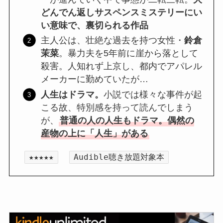
どんでん返しサスペンスミステリーにい
い意味で、裏切られる作品
主人公は、壮絶な過去を持つ女性・
鈴倉
茉菜
。暴力夫を5年前に崖から落として
殺害。人知れず上京し、都内でアパレル
メーカーに勤めていたが…
人生はドラマ。
小説では様々な事件が起
こる故、特別感を持って読んでしまう
が、
普通の人の人生もドラマ。偶然の
産物の上に「人生」がある
★★★★★
Audible聴き放題対象本