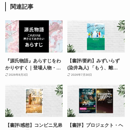
関連記事
『源氏物語』あらすじをわ
【書評/要約】みずいらず
かりやすく｜登場人物・相
(染井為人) 「もう、離
関図で読む恋と波乱。不義
婚！」となる前に読みた
2026年8月3日
2026年7月30日
の子も登場!? 嫉妬・孤独・
い。8つの夫婦のすれ違い
老いまで ”ままならない人
と関係修繕を描く連作短編
生” を描く物語
小説
【書評/感想】コンビニ兄弟
【書評】プロジェクト・ヘ