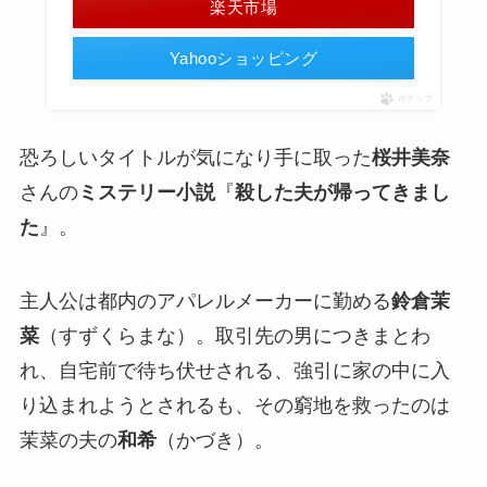
楽天市場
Yahooショッピング
ポチップ
恐ろしいタイトルが気になり手に取った
桜井美奈
さんの
ミステリー小説
『
殺した夫が帰ってきまし
た
』。
主人公は都内のアパレルメーカーに勤める
鈴倉茉
菜
（すずくらまな）。取引先の男につきまとわ
れ、自宅前で待ち伏せされる、強引に家の中に入
り込まれようとされるも、その窮地を救ったのは
茉菜の夫の
和希
（かづき）。