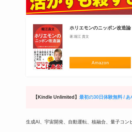
ホリエモンのニッポン改造論 
著:堀江 貴文
Amazon
【Kindle Unlimited】
最初の30日体験無料 /
生成AI、宇宙開発、自動運転、核融合、量子コン