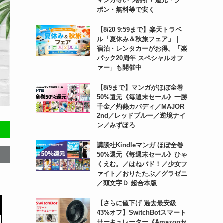
マンガ等いつ割引？還元・クー
ポン・無料等で安く
【8/20 9:59まで】楽天トラベ
ル「夏休み＆秋旅フェア」｜
宿泊・レンタカーがお得。「楽
パック20周年 スペシャルオフ
ァー」も開催中
【8/9まで】マンガがほぼ全巻
50%還元《毎週末セール》一勝
千金／灼熱カバディ／MAJOR
2nd／レッドブルー／逆境ナイ
ン／みずぽろ
講談社Kindleマンガ ほぼ全巻
50%還元《毎週末セール》ひゃ
くえむ。／はねバド！／少女フ
ァイト／おりたたぶ／グラゼニ
／頭文字Ｄ 超合本版
【さらに値下げ 過去最安級
43%オフ】SwitchBotスマート
サーキュレーター《Amazonセ