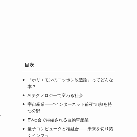
目次
『ホリエモンのニッポン改造論』ってどんな
本？
AIテクノロジーで変わる社会
宇宙産業――“インターネット前夜”の熱を持
つ分野
あ
EV社会で再編される自動車産業
量子コンピュータと核融合――未来を切り拓
くインフラ