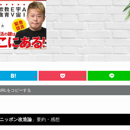
URLをコピーする
ニッポン改造論
」要約・感想