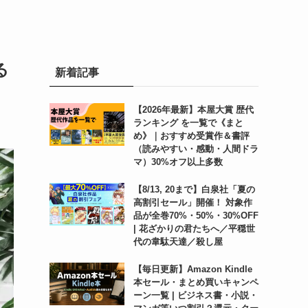
る
新着記事
【2026年最新】本屋大賞 歴代
ランキング を一覧で《まと
め》｜おすすめ受賞作＆書評
（読みやすい・感動・人間ドラ
マ）30%オフ以上多数
【8/13, 20まで】白泉社「夏の
高割引セール」開催！ 対象作
品が全巻70%・50%・30%OFF
| 花ざかりの君たちへ／平穏世
代の韋駄天達／殺し屋
【毎日更新】Amazon Kindle
本セール・まとめ買いキャンペ
ーン一覧 | ビジネス書・小説・