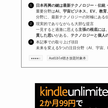
日本再興の鍵は最新テクノロジー・伝統
重要分野は
AI、宇宙ビジネス、EV、教
分野に、最新テクノロジーの対極にある
現実的でありながらも大胆な提言
一見すると過激に思える
主張の根底には
貫した思い
がある。
テクノロジーと個人
本記事での取り上げ項目
未来を変える5つの注目分野（AI、宇宙
★★★★☆
Audible聴き放題対象本