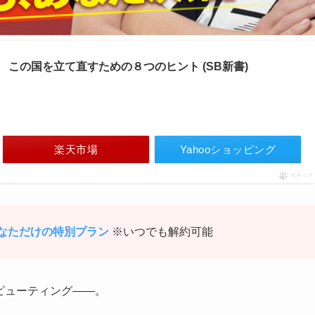
この国を立て直すための８つのヒント (SB新書)
楽天市場
Yahooショッピング
ポチップ
 あなただけの特別プラン
※いつでも解約可能
ピューティング――。