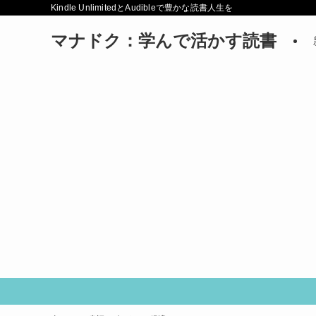
Kindle UnlimitedとAudibleで豊かな読書人生を
マナドク：学んで活かす読書