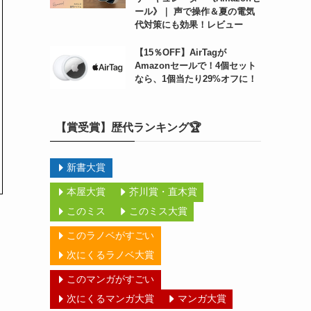
ール》｜ 声で操作＆夏の電気
代対策にも効果！レビュー
【15％OFF】AirTagが
Amazonセールで！4個セット
なら、1個当たり29%オフに！
【賞受賞】歴代ランキング🏆
新書大賞
本屋大賞
芥川賞・直木賞
このミス
このミス大賞
このラノベがすごい
次にくるラノベ大賞
このマンガがすごい
次にくるマンガ大賞
マンガ大賞