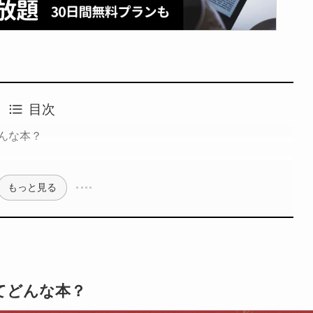
目次
んな本？
もっと見る
てどんな本？