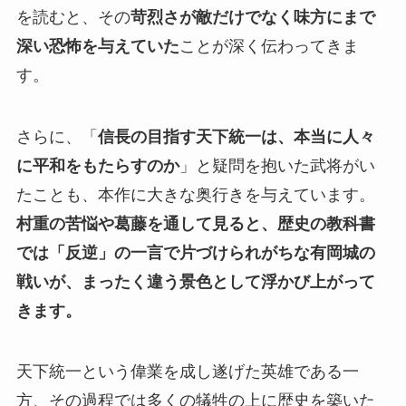
を読むと、その
苛烈さが敵だけでなく味方にまで
深い恐怖を与えていた
ことが深く伝わってきま
す。
さらに、「
信長の目指す天下統一は、本当に人々
に平和をもたらすのか
」と疑問を抱いた武将がい
たことも、本作に大きな奥行きを与えています。
村重の苦悩や葛藤を通して見ると、歴史の教科書
では「反逆」の一言で片づけられがちな有岡城の
戦いが、まったく違う景色として浮かび上がって
きます。
天下統一という偉業を成し遂げた英雄である一
方、その過程では多くの犠牲の上に歴史を築いた