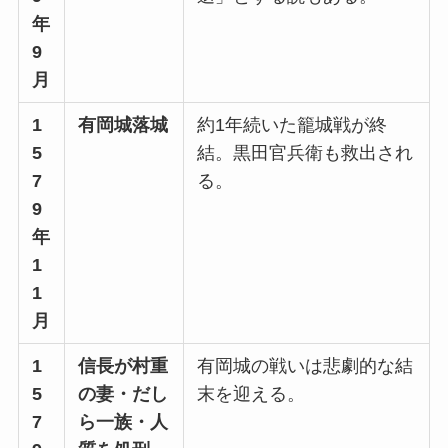
年
9
月
1
有岡城落城
約1年続いた籠城戦が終
5
結。黒田官兵衛も救出され
7
る。
9
年
1
1
月
1
信長が村重
有岡城の戦いは悲劇的な結
5
の妻・だし
末を迎える。
7
ら一族・人