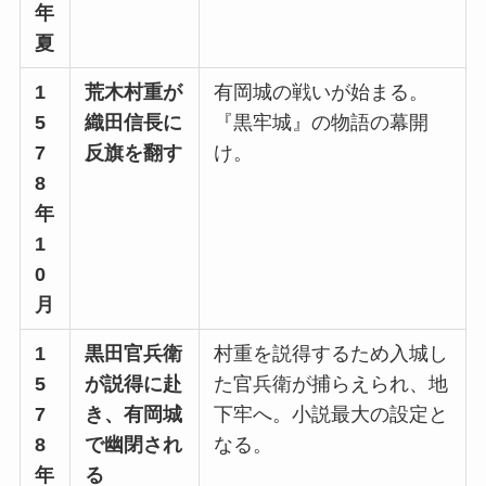
年
夏
1
荒木村重が
有岡城の戦いが始まる。
5
織田信長に
『黒牢城』の物語の幕開
7
反旗を翻す
け。
8
年
1
0
月
1
黒田官兵衛
村重を説得するため入城し
5
が説得に赴
た官兵衛が捕らえられ、地
7
き、有岡城
下牢へ。小説最大の設定と
8
で幽閉され
なる。
年
る