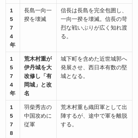
1
長島一向一
信長は長島を完全包囲し、
5
揆を壊滅
一向一揆を壊滅。信長の苛
7
烈な戦いぶりが広く知れ渡
4
る。
年
1
荒木村重が
城下町を含めた近世城郭へ
5
伊丹城を大
発展させ、西日本有数の堅
7
改修し「有
城となる。
4
岡城」と改
年
名
1
羽柴秀吉の
荒木村重も織田軍として出
5
中国攻めに
陣するが、途中で軍を離脱
7
従軍
する。
8