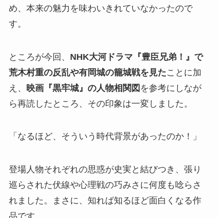
め、本来の魅力を味わいきれていなかったので
す。
ところが今回、
NHK大河ドラマ『豊臣兄弟！』で
荒木村重の反乱や有岡城の籠城戦を見た
ことに加
え、
映画『黒牢城』の人物相関図
を参考にしなが
ら再読したところ、その印象は一変しました。
「なるほど、そういう時代背景があったのか！」
登場人物それぞれの思惑が史実と結びつき、張り
巡らされた伏線や心理戦の巧みさに何度も唸らさ
れました。まさに、知れば知るほど面白くなる作
品です。