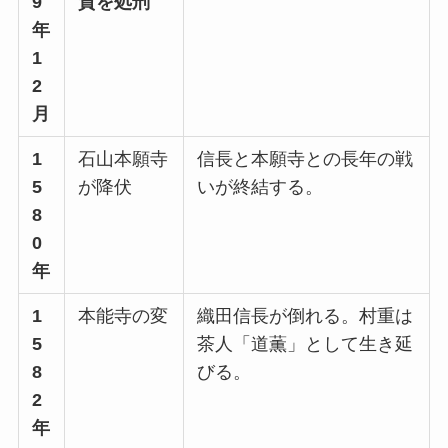
9
質を処刑
年
1
2
月
1
石山本願寺
信長と本願寺との長年の戦
5
が降伏
いが終結する。
8
0
年
1
本能寺の変
織田信長が倒れる。村重は
5
茶人「道薫」として生き延
8
びる。
2
年