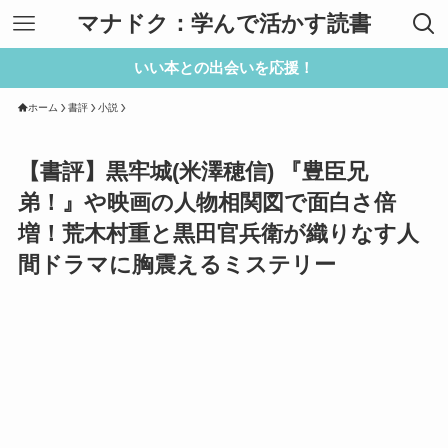
マナドク：学んで活かす読書
いい本との出会いを応援！
ホーム
書評
小説
【書評】黒牢城(米澤穂信) 『豊臣兄
弟！』や映画の人物相関図で面白さ倍
増！荒木村重と黒田官兵衛が織りなす人
間ドラマに胸震えるミステリー