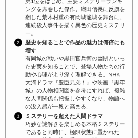
第1位をはじめ、主要ミステリーランキ
ングを席巻した傑作。織田信長に反旗を
翻した荒木村重の有岡城籠城を舞台に、
連続殺人事件を描く異色の歴史ミステリ
ー。
歴史を知ることで作品の魅力は何倍にも
増す
有岡城の戦いや黒田官兵衛の幽閉といっ
た史実を知ることで、登場人物たちの行
動や心理がより深く理解できる。NHK
大河ドラマ『豊臣兄弟！』や映画『黒牢
城』の人物相関図を参考にすれば、複雑
な人間関係も把握しやすくなり、物語へ
の没入感が一段と高まる。
ミステリーを超えた人間ドラマ
巧妙な謎解きを楽しめる本格ミステリー
であると同時に、極限状態に置かれた