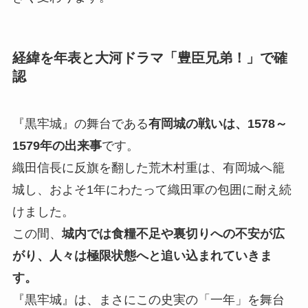
経緯を年表と大河ドラマ「
豊臣兄弟！」
で確
認
『黒牢城』の舞台である
有岡城の戦いは、1578～
1579年の出来事
です。
織田信長に反旗を翻した荒木村重は、有岡城へ籠
城し、およそ1年にわたって織田軍の包囲に耐え続
けました。
この間、
城内では食糧不足や裏切りへの不安が広
がり、人々は極限状態へと追い込まれていきま
す。
『黒牢城』は、まさにこの史実の「一年」を舞台