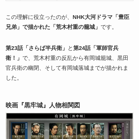
この理解に役立ったのが、
NHK大河ドラマ「豊臣
兄弟」で描かれた「荒木村重の籠城」
です。
第23話「さらば半兵衛」
と
第24話「軍師官兵
衛！」
で、荒木村重の反乱から有岡城籠城、黒田
官兵衛の幽閉、そして有岡城落城までが描かれま
した。
映画『黒牢城』人物相関図