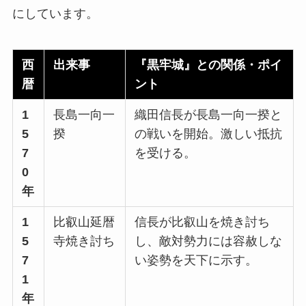
にしています。
西
出来事
『黒牢城』との関係・ポイ
暦
ント
1
長島一向一
織田信長が長島一向一揆と
5
揆
の戦いを開始。激しい抵抗
7
を受ける。
0
年
1
比叡山延暦
信長が比叡山を焼き討ち
5
寺焼き討ち
し、敵対勢力には容赦しな
7
い姿勢を天下に示す。
1
年