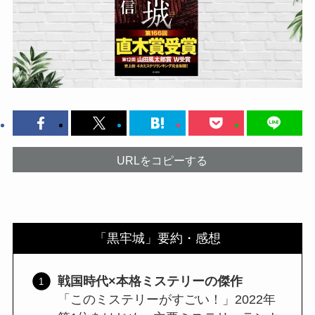
URLをコピーする
「黒牢城」要約・感想
戦国時代×本格ミステリーの傑作
「このミステリーがすごい！」2022年