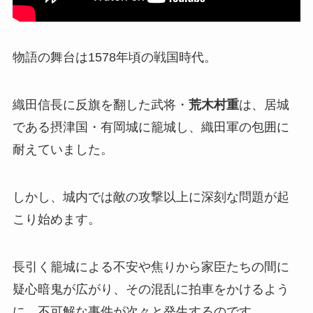
物語の舞台は1578年頃の戦国時代。
織田信長に反旗を翻した武将・
荒木村重
は、居城
である摂津国・有岡城に籠城し、織田軍の包囲に
耐えていました。
しかし、城内では敵の攻撃以上に深刻な問題が起
こり始めます。
長引く籠城による不安や焦りから家臣たちの間に
疑心暗鬼が広がり、その混乱に拍車をかけるよう
に、不可解な事件が次々と発生するのです。