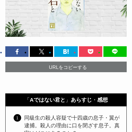
URLをコピーする
「
Aではない君と
」
あらすじ
・
感想
同級生の殺人容疑で十四歳の息子・翼が
逮捕。殺人の理由に口を閉ざす息子。真