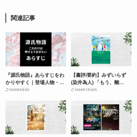
関連記事
『源氏物語』あらすじをわ
【書評/要約】みずいらず
かりやすく｜登場人物・相
(染井為人) 「もう、離
関図で読む恋と波乱。不義
婚！」となる前に読みた
2026年8月3日
2026年7月30日
の子も登場!? 嫉妬・孤独・
い。8つの夫婦のすれ違い
老いまで ”ままならない人
と関係修繕を描く連作短編
生” を描く物語
小説