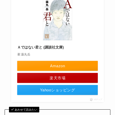
Ａではない君と (講談社文庫)
著:薬丸岳
Amazon
楽天市場
Yahooショッピング
ポチップ
あわせて読みたい