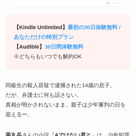
ポチップ
【Kindle Unlimited】
最初の30日体験無料 /
あなただけの特別プラン
【Audible】
30日間体験無料
※どちらもいつでも解約OK
同級生の殺人容疑で逮捕された14歳の息子。
だが、弁護士に何も話さない。
真相が明かされないまま、親子は少年審判の日を
迎えるー。
薬丸岳
さんの小説『
Aではない君と
』は、少年犯罪