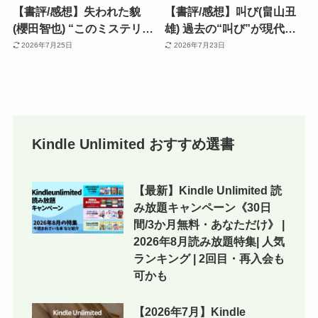
【書評/感想】失われた貌
【書評/感想】叫び(畠山丑
(櫻田智也) “このミステリー
雄) 過去の“叫び”が現代人
がすごい！2026” 第1位な
を揺さぶる。芥川賞らしい
2026年7月25日
2026年7月23日
ど、ミステリー賞を総なめ
「難しさ」と「面白さ」が
にした作品。終盤の伏線回
共存
収が圧巻
Kindle Unlimited おすすめ選書
【最新】Kindle Unlimited 読
み放題キャンペーン《30日
間/3か月無料・あなただけ》 |
2026年8月読み放題特集| 人気
ランキング | 2回目・再入会も
可かも
【2026年7月】Kindle