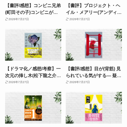
【書評/感想】コンビニ兄弟
【書評】プロジェクト・ヘ
(町田その子)コンビニがつ
イル・メアリー(アンディ・
なぐ、やさしいつながりの
ウィアー) | ネタバレありあ
2026年7月27日
2026年7月27日
物語。「人って悪くない」
らすじ・感想 | SF最高傑作
と思える余韻が残る連作小
と評される理由とは？
説
【ドラマ化／感想/考察】一
【書評/感想】目が(背筋) 見
次元の挿し木(松下龍之介)
られている気がする— 疑心
デビュー作とは思えぬ完成
暗鬼は闇より怖い。71ペー
2026年7月27日
2026年7月27日
度。読了後、タイトル・表
ジで心を侵食する現代ホラ
紙絵の深さに震えるミステ
ー
リー 《このミス 大賞作》