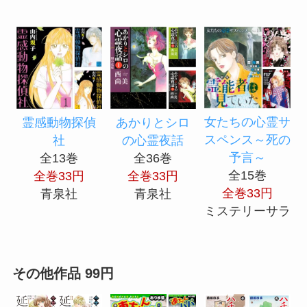
女たちの心霊サ
霊感動物探偵
あかりとシロ
スペンス～死の
社
の心霊夜話
予言～
全13巻
全36巻
全15巻
全巻33円
全巻33円
全巻33円
青泉社
青泉社
ミステリーサラ
その他作品 99円