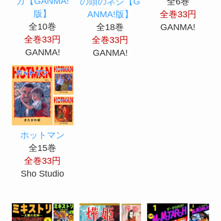
カ【GANMA!
全6巻
の頭のネジ【G
版】
全巻33円
ANMA!版】
全10巻
GANMA!
全18巻
全巻33円
全巻33円
GANMA!
GANMA!
ホットマン
全15巻
全巻33円
Sho Studio