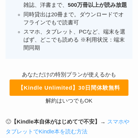
雑誌、洋書まで、
500万冊以上が読み放題
同時貸出は20冊まで。ダウンロードでオ
フラインでもで読書可
スマホ、タブレット、PCなど、端末を選
ばず、どこでも読める ※利用状況：端末
間同期
あなただけの特別プランが使えるかも
【Kindle Unlimited】30日間体験無料
解約はいつでもOK
🙁
【Kindle本自体がはじめてで不安】
→
スマホや
タブレットでKindle本を読む方法