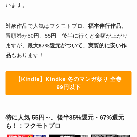
います。
対象作品で人気はフクモトプロ、
福本伸行作品。
冒頭巻が50円、55円。後半に行くと金額が上がり
ますが、
最大67%還元がついて、実質的に安い作
品
もあります！
【Kindle】Kindke 冬のマンガ祭り 全巻
99円以下
特に人気 55円～。後半35%還元・67%還元
も！：フクモトプロ