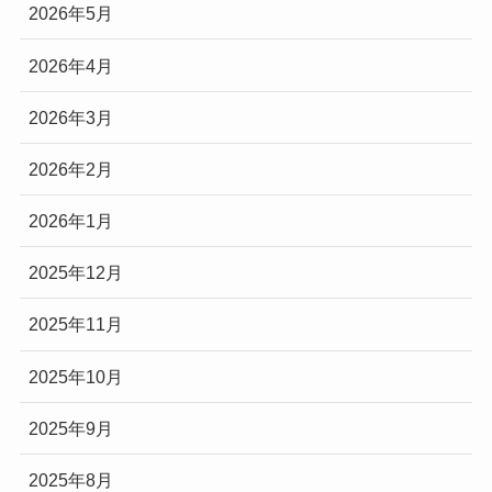
2026年5月
2026年4月
2026年3月
2026年2月
2026年1月
2025年12月
2025年11月
2025年10月
2025年9月
2025年8月