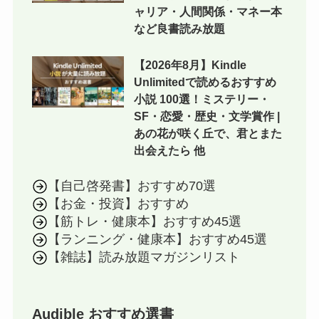
ャリア・人間関係・マネー本
など良書読み放題
【2026年8月】Kindle
Unlimitedで読めるおすすめ
小説 100選！ミステリー・
SF・恋愛・歴史・文学賞作 |
あの花が咲く丘で、君とまた
出会えたら 他
【自己啓発書】おすすめ70選
【お金・投資】おすすめ
【筋トレ・健康本】おすすめ45選
【ランニング・健康本】おすすめ45選
【雑誌】読み放題マガジンリスト
Audible おすすめ選書