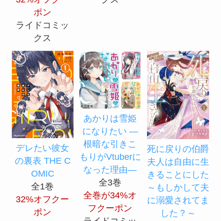
ポン
ライドコミッ
クス
あかりは雪姫
になりたい ―
根暗な引きこ
デレたい彼女
死に戻りの伯爵
もりがVtuberに
の裏表 THE C
夫人は自由に生
なった理由―
OMIC
きることにした
全3巻
全1巻
～もしかして夫
全巻が34%オ
32%オフクー
に溺愛されてま
フクーポン
ポン
した？～