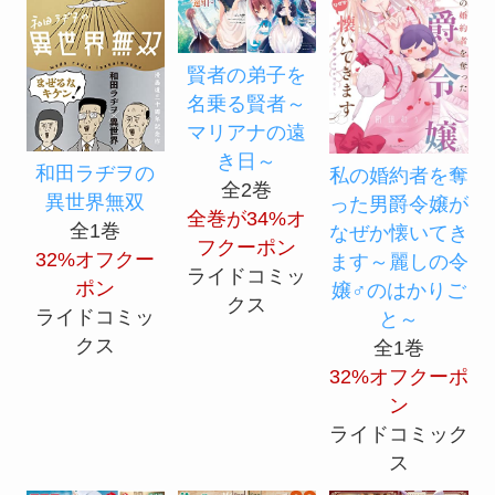
賢者の弟子を
名乗る賢者～
マリアナの遠
き日～
和田ラヂヲの
私の婚約者を奪
全2巻
異世界無双
った男爵令嬢が
全巻が34%オ
全1巻
なぜか懐いてき
フクーポン
32%オフクー
ます～麗しの令
ライドコミッ
ポン
嬢♂のはかりご
クス
ライドコミッ
と～
クス
全1巻
32%オフクーポ
ン
ライドコミック
ス