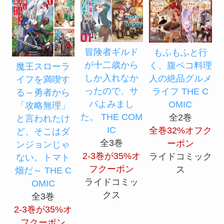
冒険者ギルド
もふもふと行
が十二歳から
く、腹ペコ料理
魔王スローラ
しか入れなか
人の絶品グルメ
イフを満喫す
ったので、サ
ライフ THE C
る～勇者から
バよみまし
OMIC
「攻略無理」
た。 THE COM
全2巻
と言われたけ
IC
全巻32%オフク
ど、そこはダ
全3巻
ーポン
ンジョンじゃ
2-3巻が35%オ
ライドコミック
ない。トマト
フクーポン
ス
畑だ～ THE C
ライドコミッ
OMIC
クス
全3巻
2-3巻が35%オ
フクーポン