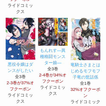
ライドコミッ
クス
もんれす―異
種格闘モンス
ター娘―
悪役令嬢はダ
竜騎士さまとは
全3巻
ンスがしたい
じめるモフモフ
2-4巻が34%オ
全3巻
子竜の世話係
フクーポン
2-3巻が37%オ
全1巻
ライドコミッ
フクーポン
32%オフクーポ
クス
ライドコミッ
ン
クス
ライドコミック