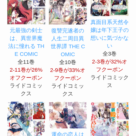
真面目系天然令
嬢は年下王子の
元最強の剣士
復讐完遂者の
想いに気づかな
は、異世界魔
人生二周目異
い
法に憧れる TH
世界譚 THE C
全3巻
E COMIC
OMIC
2-3巻が32%オ
全11巻
全10巻
フクーポン
2-11巻が26%
2-9巻が33%オ
ライドコミック
オフクーポン
フクーポン
ス
ライドコミッ
ライドコミッ
クス
クス
運命の恋人は