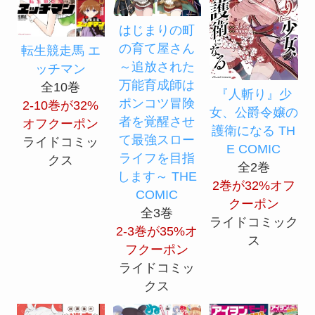
はじまりの町
の育て屋さん
転生競走馬 エ
～追放された
ッチマン
万能育成師は
全10巻
『人斬り』少
ポンコツ冒険
2-10巻が32%
女、公爵令嬢の
者を覚醒させ
オフクーポン
護衛になる TH
て最強スロー
ライドコミッ
E COMIC
ライフを目指
クス
全2巻
します～ THE
2巻が32%オフ
COMIC
クーポン
全3巻
ライドコミック
2-3巻が35%オ
ス
フクーポン
ライドコミッ
クス