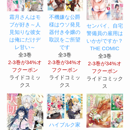
霜月さんはモ
不機嫌な公爵
ブが好き～人
様はウソ発見
センパイ、自宅
見知りな彼女
器付き令嬢の
警備員の雇用は
は俺にだけデ
取説をご所望
いかがですか？
レ甘い～
です
THE COMIC
全3巻
全3巻
全3巻
2-3巻が34%オ
2-3巻が34%オ
2-3巻が34%オ
フクーポン
フクーポン
フクーポン
ライドコミッ
ライドコミッ
ライドコミック
クス
クス
ス
ハイブルク家