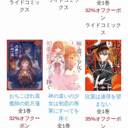
ライドコミッ
ライドコミッ
全1巻
クス
クス
32%オフクーポ
ン
ライドコミック
ス
おちこぼれ退
神の遣いの少
比翼は連理を望
魔師の処方箋
女は初恋の将
まない
全1巻
軍にすべてを
全1巻
32%オフクー
捧ぐ
35%オフクーポ
ポン
全1巻
ン