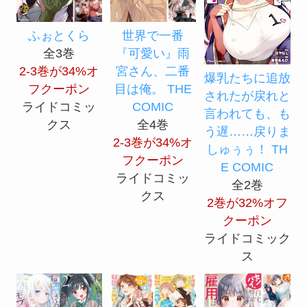
ふぉとくら
世界で一番
全3巻
『可愛い』雨
2-3巻が34%オ
宮さん、二番
爆乳たちに追放
フクーポン
目は俺。 THE
されたが戻れと
ライドコミッ
COMIC
言われても、も
クス
全4巻
う遅……戻りま
2-3巻が34%オ
しゅぅぅ！ TH
フクーポン
E COMIC
ライドコミッ
全2巻
クス
2巻が32%オフ
クーポン
ライドコミック
ス