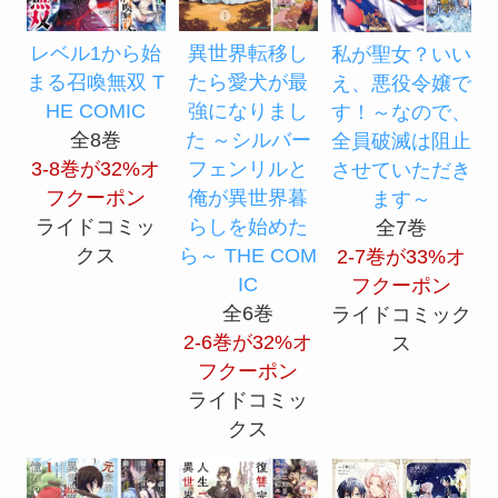
レベル1から始
異世界転移し
私が聖女？いい
まる召喚無双 T
たら愛犬が最
え、悪役令嬢で
HE COMIC
強になりまし
す！～なので、
全8巻
た ～シルバー
全員破滅は阻止
3-8巻が32%オ
フェンリルと
させていただき
フクーポン
俺が異世界暮
ます～
ライドコミッ
らしを始めた
全7巻
クス
ら～ THE COM
2-7巻が33%オ
IC
フクーポン
全6巻
ライドコミック
2-6巻が32%オ
ス
フクーポン
ライドコミッ
クス