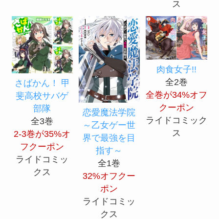
ス
肉食女子!!
全2巻
さばかん！ 甲
全巻が34%オフ
斐高校サバゲ
クーポン
部隊
恋愛魔法学院
ライドコミック
全3巻
～乙女ゲー世
ス
2-3巻が35%オ
界で最強を目
フクーポン
指す～
ライドコミッ
全1巻
クス
32%オフクー
ポン
ライドコミッ
クス