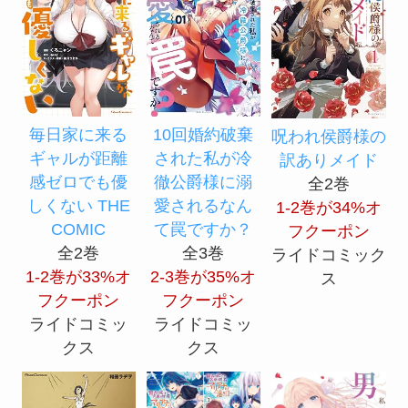
毎日家に来る
10回婚約破棄
呪われ侯爵様の
ギャルが距離
された私が冷
訳ありメイド
感ゼロでも優
徹公爵様に溺
全2巻
しくない THE
愛されるなん
1-2巻が34%オ
COMIC
て罠ですか？
フクーポン
全2巻
全3巻
ライドコミック
1-2巻が33%オ
2-3巻が35%オ
ス
フクーポン
フクーポン
ライドコミッ
ライドコミッ
クス
クス