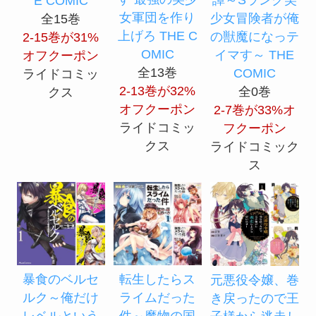
E COMIC
女軍団を作り
少女冒険者が俺
全15巻
上げろ THE C
の獣魔になっテ
2-15巻が31%
OMIC
イマす～ THE
オフクーポン
全13巻
COMIC
ライドコミッ
2-13巻が32%
全0巻
クス
オフクーポン
2-7巻が33%オ
ライドコミッ
フクーポン
クス
ライドコミック
ス
暴食のベルセ
転生したらス
元悪役令嬢、巻
ルク～俺だけ
ライムだった
き戻ったので王