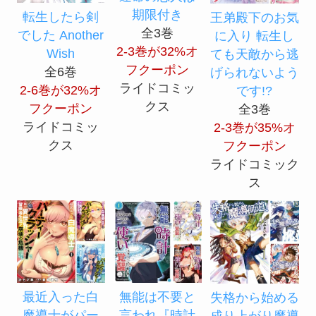
期限付き
転生したら剣
王弟殿下のお気
全3巻
でした Another
に入り 転生し
2-3巻が32%オ
Wish
ても天敵から逃
フクーポン
全6巻
げられないよう
ライドコミッ
2-6巻が32%オ
です!?
クス
フクーポン
全3巻
ライドコミッ
2-3巻が35%オ
クス
フクーポン
ライドコミック
ス
最近入った白
無能は不要と
失格から始める
魔導士がパー
言われ『時計