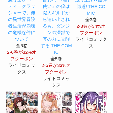
成り上がり魔導
ティークラッ
使い』の僕は
師道! THE CO
シャーで、俺
職人ギルドか
MIC
の異世界冒険
ら追い出され
全3巻
者生活が崩壊
るも、ダンジ
2-3巻が34%オ
の危機な件に
ョンの深部で
フクーポン
ついて
真の力に覚醒
ライドコミック
全6巻
する THE COM
ス
2-6巻が32%オ
IC
フクーポン
全5巻
ライドコミッ
2-5巻が33%オ
クス
フクーポン
ライドコミッ
クス