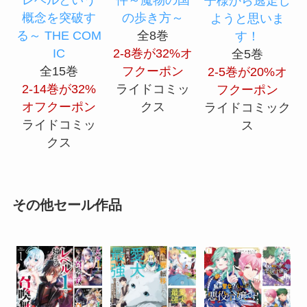
レベルという
件～魔物の国
子様から逃走し
概念を突破す
の歩き方～
ようと思いま
る～ THE COM
全8巻
す！
IC
2-8巻が32%オ
全5巻
全15巻
フクーポン
2-5巻が20%オ
2-14巻が32%
ライドコミッ
フクーポン
オフクーポン
クス
ライドコミック
ライドコミッ
ス
クス
その他セール作品