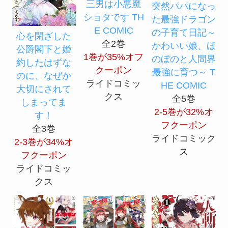
三男は小悪魔
突然パパになっ
ショタです TH
た最強ドラゴン
E COMIC
の子育て日記～
心を閉ざした
全2巻
かわいい娘、ほ
公爵閣下と婚
1巻が35%オフ
のぼのと人間界
約したはずな
クーポン
最強に育つ～ T
のに、なぜか
ライドコミッ
HE COMIC
大切にされて
クス
全5巻
しまってま
2-5巻が32%オ
す！
フクーポン
全3巻
ライドコミック
2-3巻が34%オ
ス
フクーポン
ライドコミッ
クス