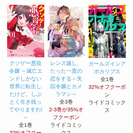
クソゲー悪役
レンズ越し、
ガールズインア
令嬢 ～滅亡エ
たった一度の
ポカリプス
ンドしかない
恋をする～失
全1巻
世界に転生し
踪令嬢とカメ
32%オフクーポ
たけど、しぶ
ラマン～
ン
とく生き残っ
全3巻
ライドコミック
てやりますわ!
2-3巻が35%オ
ス
～
フクーポン
全1巻
ライドコミッ
32%オフクー
クス