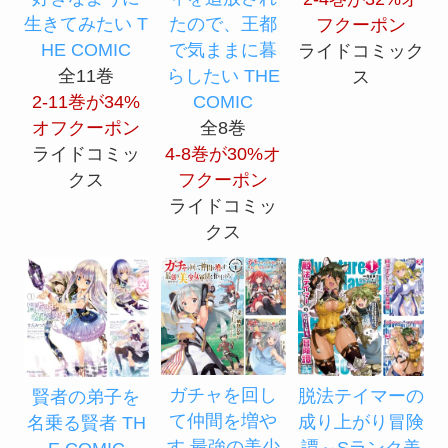
たので、王都
生きてみたい T
フクーポン
で気ままに暮
HE COMIC
ライドコミック
らしたい THE
全11巻
ス
COMIC
2-11巻が34%
全8巻
オフクーポン
4-8巻が30%オ
ライドコミッ
フクーポン
クス
ライドコミッ
クス
ガチャを回し
脱法テイマーの
賢者の弟子を
て仲間を増や
成り上がり冒険
名乗る賢者 TH
す 最強の美少
譚～Sランク美