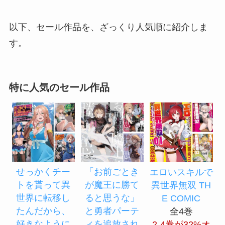
以下、セール作品を、ざっくり人気順に紹介しま
す。
特に人気のセール作品
「お前ごとき
せっかくチー
エロいスキルで
が魔王に勝て
トを貰って異
異世界無双 TH
ると思うな」
世界に転移し
E COMIC
と勇者パーテ
たんだから、
全4巻
ィを追放され
好きなように
2-4巻が32%オ