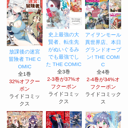
史上最強の大
アイヲンモール
賢者、転生先
異世界店、本日
がぬいぐるみ
グランドオープ
放課後の迷宮
でも最強でし
ン! THE COMI
冒険者 THE C
た THE COMIC
C
OMIC
全3巻
全4巻
全1巻
2-3巻が37%オ
2-4巻が34%オ
32%オフクー
フクーポン
フクーポン
ポン
ライドコミッ
ライドコミック
ライドコミッ
クス
ス
クス