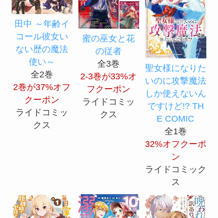
田中 ～年齢イ
コール彼女い
蜜の巫女と花
ない歴の魔法
の従者
使い～
全3巻
聖女様になりた
全2巻
2-3巻が33%オ
いのに攻撃魔法
2巻が37%オフ
フクーポン
しか使えないん
クーポン
ライドコミッ
ですけど!? TH
ライドコミッ
クス
E COMIC
クス
全1巻
32%オフクーポ
ン
ライドコミック
ス