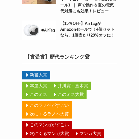
ール》｜ 声で操作＆夏の電気
代対策にも効果！レビュー
【15％OFF】AirTagが
Amazonセールで！4個セット
なら、1個当たり29%オフに！
【賞受賞】歴代ランキング🏆
新書大賞
本屋大賞
芥川賞・直木賞
このミス
このミス大賞
このラノベがすごい
次にくるラノベ大賞
このマンガがすごい
次にくるマンガ大賞
マンガ大賞