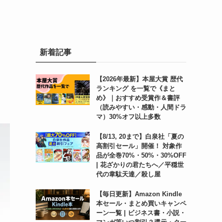
新着記事
【2026年最新】本屋大賞 歴代
ランキング を一覧で《まと
め》｜おすすめ受賞作＆書評
（読みやすい・感動・人間ドラ
マ）30%オフ以上多数
【8/13, 20まで】白泉社「夏の
高割引セール」開催！ 対象作
品が全巻70%・50%・30%OFF
| 花ざかりの君たちへ／平穏世
代の韋駄天達／殺し屋
【毎日更新】Amazon Kindle
本セール・まとめ買いキャンペ
ーン一覧 | ビジネス書・小説・