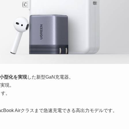
の小型化を実現
した新型GaN充電器。
に実現。
ます。
MacBook Airクラスまで急速充電できる高出力モデルです。