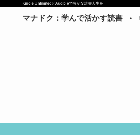
Kindle UnlimitedとAudibleで豊かな読書人生を
マナドク：学んで活かす読書