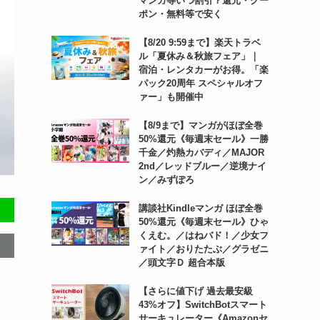
マンガ等いつ割引？還元・クー
ポン・無料等で安く
【8/20 9:59まで】楽天トラベ
ル「夏休み＆秋旅フェア」｜
宿泊・レンタカーがお得。「楽
パック20周年 スペシャルオフ
ァー」も開催中
【8/9まで】マンガがほぼ全巻
50%還元《毎週末セール》一勝
千金／灼熱カバディ／MAJOR
2nd／レッドブルー／逆境ナイ
ン／みずぽろ
講談社Kindleマンガ ほぼ全巻
50%還元《毎週末セール》ひゃ
くえむ。／はねバド！／少女フ
ァイト／おりたたぶ／グラゼニ
／頭文字Ｄ 超合本版
【さらに値下げ 過去最安級
43%オフ】SwitchBotスマート
サーキュレーター《Amazonセ