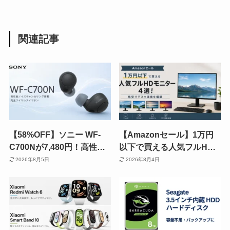
関連記事
【58%OFF】ソニー WF-
【Amazonセール】1万円
C700Nが7,480円！高性能
以下で買える人気フルHD
ノイズキャンセリング搭載
モニター 4機種（21.5～24
2026年8月5日
2026年8月4日
の人気ワイヤレスイヤホン
インチ）！格安でデスク環
が大幅値下げ《Amazonセ
境を構築
ール》