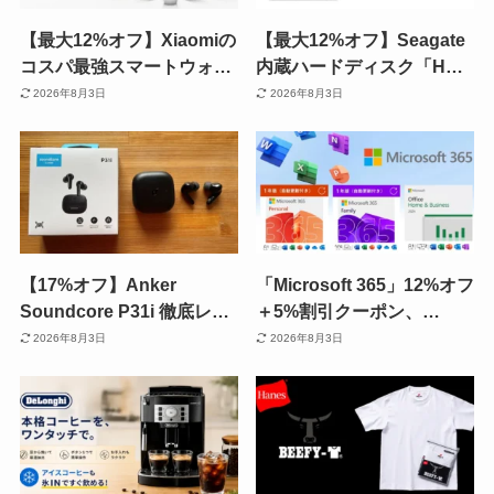
【最大12%オフ】Xiaomiの
【最大12%オフ】Seagate
コスパ最強スマートウォッ
内蔵ハードディスク「HDD
チ！Smart Band 10＆
8TB／24TB」がAmazonタ
2026年8月3日
2026年8月3日
Redmi Watch 6。運動・睡
イムセール
眠管理に！《Amazonタイ
ムセール》
【17%オフ】Anker
「Microsoft 365」12%オフ
Soundcore P31i 徹底レビ
＋5%割引クーポン、
ュー | ノイキャン・バッテ
「Windows11」18%オフ
2026年8月3日
2026年8月3日
リー・接続安定性、すべて
セール 《Amazonセール》
が安価モデルとは思えぬ高
| マイクロソフト365 手動
性能《Amazonセール》
更新方法も紹介