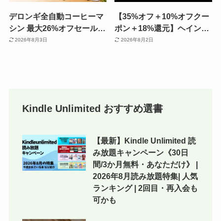
デロンギ全自動コーヒーマ
【35%オフ＋10%オフクー
シン 最大26%オフセール |
ポン＋18%還元】ヘインズ
エスプレッソマシンなら
定番ビーフィーTシャツ が
2026年8月3日
2026年8月2日
18,800円～｜濃いアイスコ
セール| 人気＆タフ＆高コ
ーヒーも氷INですぐ飲める
スパ《Amazonファッショ
《Amazonタイムセール》
ンタイムセール祭り》
Kindle Unlimited おすすめ選書
【最新】Kindle Unlimited 読
み放題キャンペーン《30日
間/3か月無料・あなただけ》 |
2026年8月読み放題特集| 人気
ランキング | 2回目・再入会も
可かも