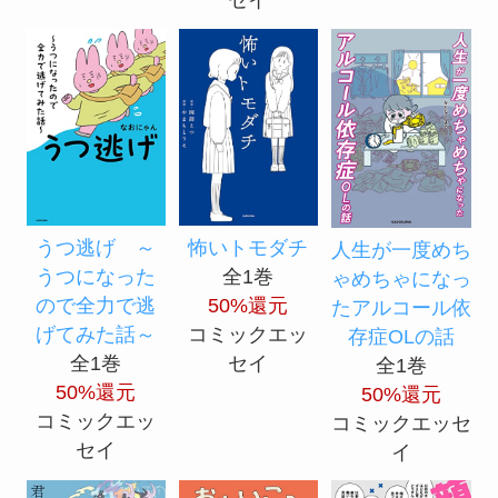
セイ
怖いトモダチ
うつ逃げ ～
人生が一度めち
全1巻
うつになった
ゃめちゃになっ
50%還元
ので全力で逃
たアルコール依
コミックエッ
げてみた話～
存症OLの話
セイ
全1巻
全1巻
50%還元
50%還元
コミックエッ
コミックエッセ
セイ
イ