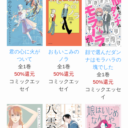
おもいこみの
君の心に火が
顔で選んだダン
ノラ
ついて
ナはモラハラの
全1巻
全1巻
塊でした
50%還元
50%還元
全1巻
コミックエッ
コミックエッ
50%還元
セイ
セイ
コミックエッセ
イ