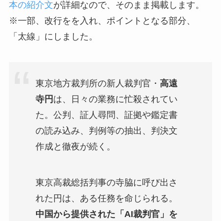
本の紹介文
が詳細なので、そのまま掲載します。
※一部、改行をを入れ、ポイントとなる部分、
「太線」にしました。
東京地方裁判所の新人裁判官・
高遠
寺円
は、日々の業務に忙殺されてい
た。公判、証人尋問、証拠や鑑定書
の読み込み、判例等の抽出、判決文
作成と徹夜が続く。
東京高裁総括判事の寺脇に呼び出さ
れた円は、ある任務を命じられる。
中国から提供された「AI裁判官」を