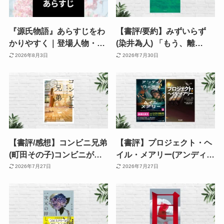
『源氏物語』あらすじをわ
【書評/要約】みずいらず
かりやすく｜登場人物・相
(染井為人) 「もう、離
関図で読む恋と波乱。不義
婚！」となる前に読みた
2026年8月3日
2026年7月30日
の子も登場!? 嫉妬・孤独・
い。8つの夫婦のすれ違い
老いまで ”ままならない人
と関係修繕を描く連作短編
生” を描く物語
小説
【書評/感想】コンビニ兄弟
【書評】プロジェクト・ヘ
(町田その子)コンビニがつ
イル・メアリー(アンディ・
なぐ、やさしいつながりの
ウィアー) | ネタバレありあ
2026年7月27日
2026年7月27日
物語。「人って悪くない」
らすじ・感想 | SF最高傑作
と思える余韻が残る連作小
と評される理由とは？
説