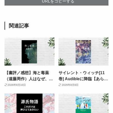
URLをコピーする
関連記事
【書評／感想】海と毒薬
サイレント・ウィッチ[11
（遠藤周作）人はなぜ、倫
巻] Audibleに降臨【あらす
理に反する罪を犯すのか
じ・読みどころ】七賢人を
2026年8月10日
2026年8月9日
——戦争が浮かび上がらせ
襲う謎の霧。事件の背景に
る人間の弱さ
ルイスにまつわる過去の因
縁