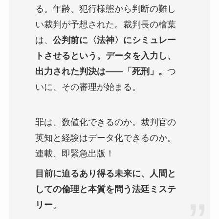
る。年齢、犯行様態から判断の難し
い裁判が予想された。裁判長の檜葉
は、
公判前に〈法神〉にシミュレー
トさせるという。データを入力し、
出力された判決は――「死刑」。
つ
いに、その審理が始まる。
罪は、数値化できるのか。裁判官の
英知と経験はデータ化できるのか。
連載、即緊急出版！
目前に迫るあり得る未来に、人間と
しての倫理と本質を問う法廷ミステ
リー
。