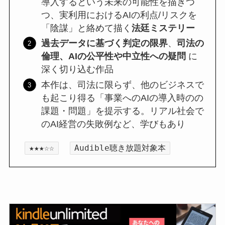
導入するという未来の可能性を描きつ
つ、実利用におけるAIの利点/リスクを
「陰謀」と絡めて描く
法廷ミステリー
過去データに基づく判定の限界
、
司法の
倫理、
AIの公平性や中立性への疑問
に
深く切り込む作品
本作は、司法に限らず、他のビジネスで
も起こり得る「事業へのAIの導入時のの
課題・問題」を提示する。リアル社会で
のAI経営の失敗例など、学びもあり
★★★☆☆
Audible聴き放題対象本