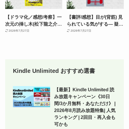
【ドラマ化／感想/考察】一
【書評/感想】目が(背筋) 見
次元の挿し木(松下龍之介)
られている気がする— 疑心
デビュー作とは思えぬ完成
暗鬼は闇より怖い。71ペー
2026年7月27日
2026年7月27日
度。読了後、タイトル・表
ジで心を侵食する現代ホラ
紙絵の深さに震えるミステ
ー
リー 《このミス 大賞作》
Kindle Unlimited おすすめ選書
【最新】Kindle Unlimited 読
み放題キャンペーン《30日
間/3か月無料・あなただけ》 |
2026年8月読み放題特集| 人気
ランキング | 2回目・再入会も
可かも