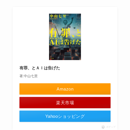
有罪、とＡＩは告げた
著:中山七里
Amazon
楽天市場
Yahooショッピング
ポチップ