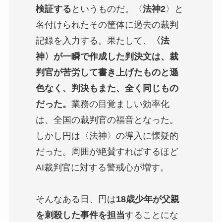
検証する
というものだ。〈
法神2
〉と
名付けられたその筐体に過去の裁判
記録を入力する。果たして、
〈法
神〉が一瞬で作成した判決文は、裁
判官が苦労して書き上げたものと遜
色なく、判決もまた、全く同じもの
だった。
業務の目覚ましい効率化
は、全国の裁判官の福音となった。
しかし円は〈法神〉の導入に懐疑的
だった。周囲が絶賛すればするほど
AI裁判官に対する警戒心が増す。
そんなある日、円は
18歳少年が父親
を刺殺した事件を担当
することにな