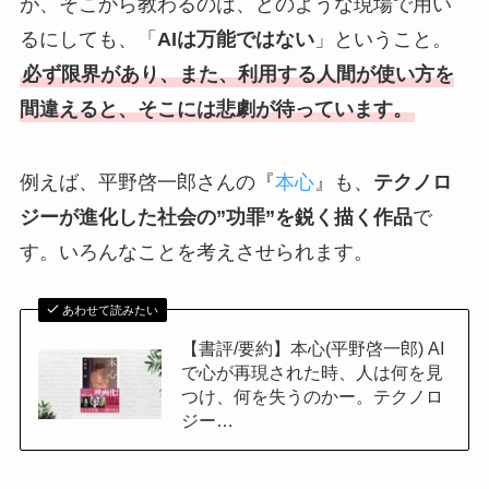
が、そこから教わるのは、どのような現場で用い
るにしても、「
AIは万能ではない
」ということ。
必ず限界があり、また、利用する人間が使い方を
間違えると、そこには悲劇が待っています。
例えば、平野啓一郎さんの『
本心
』も、
テクノロ
ジーが進化した社会の”功罪”を鋭く描く作品
で
す。いろんなことを考えさせられます。
あわせて読みたい
【書評/要約】本心(平野啓一郎) AI
で心が再現された時、人は何を見
つけ、何を失うのかー。テクノロ
ジー…