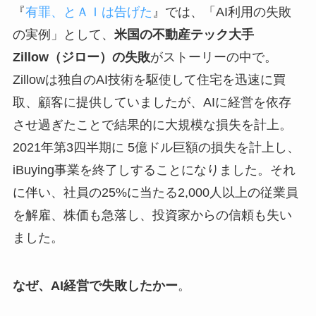
『
有罪、とＡＩは告げた
』では、「AI利用の失敗
の実例」として、
米国の不動産テック大手
Zillow（ジロー）の失敗
がストーリーの中で。
Zillowは独自のAI技術を駆使して住宅を迅速に買
取、顧客に提供していましたが、AIに経営を依存
させ過ぎたことで結果的に大規模な損失を計上。
2021年第3四半期に 5億ドル巨額の損失を計上し、
iBuying事業を終了しすることになりました。それ
に伴い、社員の25%に当たる2,000人以上の従業員
を解雇、株価も急落し、投資家からの信頼も失い
ました。
なぜ、AI経営で失敗したかー
。