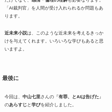
だけでなく、
感情・倫理の理解
も必要なります。
「AI裁判官」を人間が受け入れられるか問題もあ
ります。
近未来小説
は、このような近未来を考えるきっか
けを与えてくれます。いろいろな学びもあると思
いますよ。
最後に
今回は、
中山七里
さんの『
有罪、とAIは告げた
』
の
あらすじ
と
学び
を紹介しました。