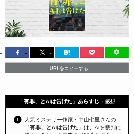
URLをコピーする
「
有罪、とAIは告げた
」
あらすじ
・感想
人気ミステリー作家・中山七里さんの
『
有罪、とAIは告げた
』は、AIを裁判に