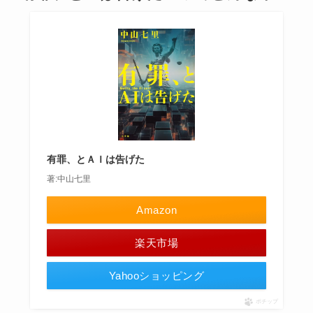
有罪、とＡＩは告げた
著:中山七里
Amazon
楽天市場
Yahooショッピング
ポチップ