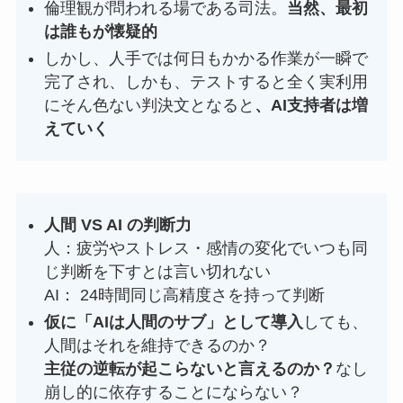
倫理観が問われる場である司法。
当然、最初
は誰もが懐疑的
しかし、人手では何日もかかる作業が一瞬で
完了され、しかも、テストすると全く実利用
にそん色ない判決文となると
、AI支持者は増
えていく
人間 VS AI の判断力
人：疲労やストレス・感情の変化でいつも同
じ判断を下すとは言い切れない
AI： 24時間同じ高精度さを持って判断
仮に「AIは人間のサブ」として導入
しても、
人間はそれを維持できるのか？
主従の逆転が起こらないと言えるのか？
なし
崩し的に依存することにならない？