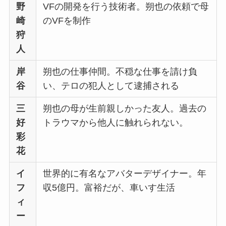
野
VFの開発を行う技術者。朔也の依頼で母
崎
のVFを制作
狩
人
岸
朔也の仕事仲間。不穏な仕事を請け負
谷
い、テロの犯人として逮捕される
三
朔也の母が生前親しかった友人。過去の
好
トラウマから他人に触れられない。
彩
花
イ
世界的に有名なアバターデザイナー。年
フ
収5億円。富裕だが、車いす生活
ィ
ー