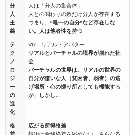
分
人は「分人の集合体」
人
人との関わりの数だけ分人が存在する
主
つまり、
“唯一の自分”など存在しな
義
い。人は他者性を持つ
テ
VR、リアル・アバター
ク
リアルとバーチャルの境界が崩れた社
ノ
会
ロ
バーチャルの世界は、リアルの世界の
ジ
自分が嫌いな人（貧困者、弱者）の逃
ー
げ場所・心の拠り所としても機能
する
の
が、しかし…
進
化
格
広がる所得格差
差
技術は金銭格差を縮めない。さらなる