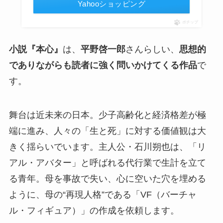
Yahooショッピング
ポチップ
小説『本心』
は、
平野啓一郎
さんらしい、
思想的
でありながらも読者に強く問いかけてくる作品
で
す。
舞台は近未来の日本。少子高齢化と経済格差が極
端に進み、人々の「生と死」に対する価値観は大
きく揺らいでいます。主人公・石川朔也は、「リ
アル・アバター」と呼ばれる代行業で生計を立て
る青年。母を事故で失い、心に空いた穴を埋める
ように、母の“再現人格”である「VF（バーチャ
ル・フィギュア）」の作成を依頼します。