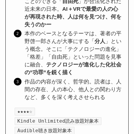
ことのできる「
自由死
」が合法化された
近未来の日本。
AI＋VRで最愛の人の心
が再現された時、人は何を見つけ、何を
失うのかー
本作のベースとなるテーマは、著者の平
野啓一郎さんが大事にする「
分人
」とい
う概念。そこに「テクノロジーの進化」
「格差」「自由死」といった問題を見事
に融合、
テクノロジーが進化した化社会
の”功罪”を鋭く描く
作品の内容が深く、哲学的。読者は、人
間の存在、人の本心、他人との関わり方
など、多くを深く考えさせられる
★★★★☆
Kindle Unlimited読み放題対象本
Audible聴き放題対象本