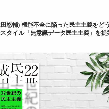
成田悠輔) 機能不全に陥った民主主義をど
治スタイル「無意識データ民主主義」を提