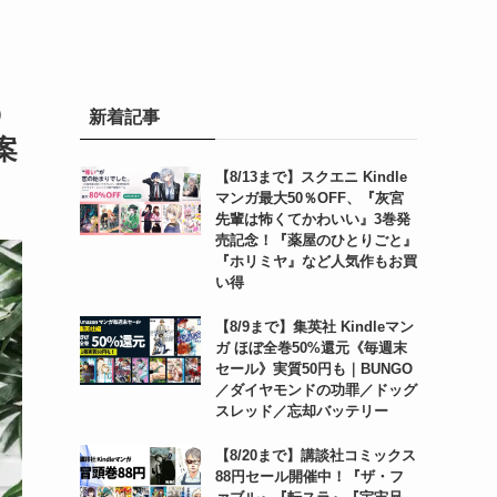
う
新着記事
案
【8/13まで】スクエニ Kindle
マンガ最大50％OFF、『灰宮
先輩は怖くてかわいい』3巻発
売記念！『薬屋のひとりごと』
『ホリミヤ』など人気作もお買
い得
【8/9まで】集英社 Kindleマン
ガ ほぼ全巻50%還元《毎週末
セール》実質50円も｜BUNGO
／ダイヤモンドの功罪／ドッグ
スレッド／忘却バッテリー
【8/20まで】講談社コミックス
88円セール開催中！『ザ・フ