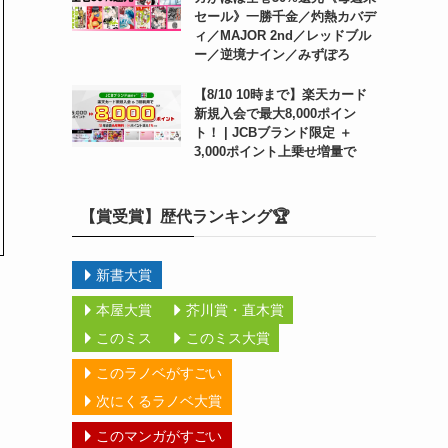
セール》一勝千金／灼熱カバデ
ィ／MAJOR 2nd／レッドブル
ー／逆境ナイン／みずぽろ
【8/10 10時まで】楽天カード
新規入会で最大8,000ポイン
ト！ | JCBブランド限定 ＋
3,000ポイント上乗せ増量で
【賞受賞】歴代ランキング🏆
新書大賞
本屋大賞
芥川賞・直木賞
このミス
このミス大賞
このラノベがすごい
次にくるラノベ大賞
このマンガがすごい