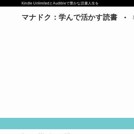
Kindle UnlimitedとAudibleで豊かな読書人生を
マナドク：学んで活かす読書