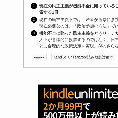
現在の民主主義が機能不全に陥っているこ
索する1冊
現在の民主主義下では「若者が選挙に参
現在必要なのは、「政治参加の方法」で
機能不全に陥った民主主義をどうリ・デ
人々が意識的に投票するのではなく、日
とに合理的な政策決定を実現。AIのさら
★★★★★
Kindle Unlimited読み放題対象本