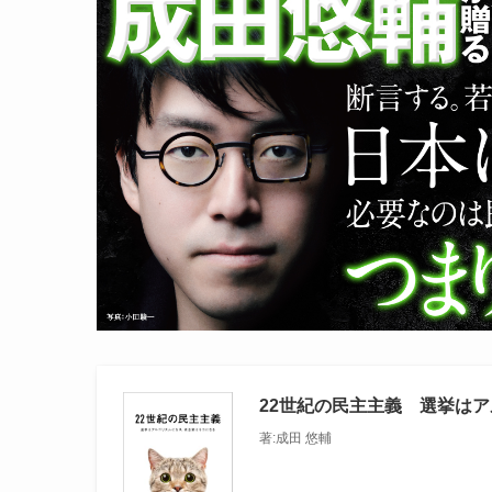
22世紀の民主主義 選挙はア
著:成田 悠輔