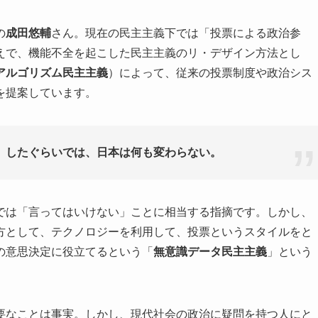
の
成田悠輔
さん。現在の民主主義下では「投票による政治参
えで、機能不全を起こした民主主義のリ・デザイン方法とし
アルゴリズム民主主義
）によって、従来の投票制度や政治シス
を提案しています。
」したぐらいでは、日本は何も変わらない。
では「言ってはいけない」ことに相当する指摘です。しかし、
方として、テクノロジーを利用して、投票というスタイルをと
の意思決定に役立てるという「
無意識データ民主主義
」という
要なことは事実。しかし、現代社会の政治に疑問を持つ人にと