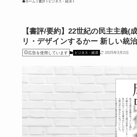
ホーム
書評
ビジネス・経済
【書評/要約】22世紀の民主主義(
リ・デザインするかー 新しい統
広告を使用しています
2025年3月2日
ビジネス・経済