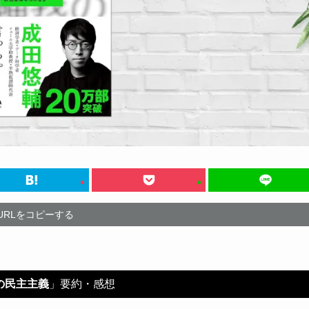
URLをコピーする
の民主主義
」要約・感想