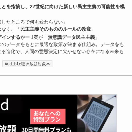
とを指摘し、22世紀に向けた新しい民主主義の可能性を模
加したところで何も変わらない」
はなく、「
民主主義そのもののルールの改変
」
ザインするかー
1案が「
無意識データ民主主義
」
常のデータをもとに最適な政策が決まる仕組み。データをも
なる進化で、人間の意思決定に欠かせない存在になる未来も
Audible聴き放題対象本