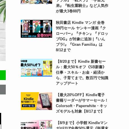
ァブル』『転スラ』『宇宙兄
弟』『転生重騎士』など人気作
が最大3巻88円
秋田書店 Kindle マンガ 全巻
99円セール ヤンキー漫画『ク
ローバー』『チキン』『ドロッ
プOG』が対象に追加 |『いん
ブラ!』『Gran Familia』は
8/12まで
【8/20まで】Kindle 新書セー
ル：最大50％オフ《SB新書》
仕事・スキル・お金・経済か
ら、子育てまで。数百円で知識
アップデート
【最大20%OFF】Kindle電子
書籍リーダーがサマーセール！
Colorsoft・Paperwhite・キッ
ズモデルも対象【8/17まで】
【8/9まで】小学館 Kindleマン
ガがほぼ全巻50%還元《毎週末