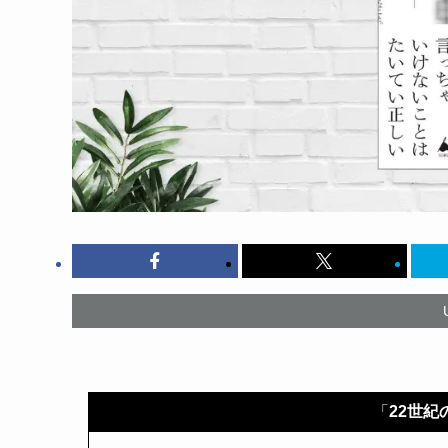
「
22世紀