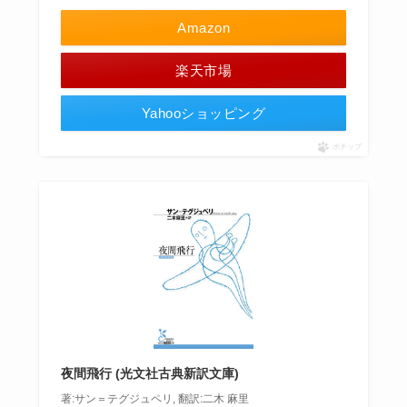
Amazon
楽天市場
Yahooショッピング
ポチップ
夜間飛行 (光文社古典新訳文庫)
著:サン＝テグジュペリ, 翻訳:二木 麻里