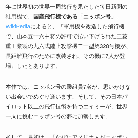
年に世界初の世界一周旅行を果たした毎日新聞の
社用機で、
国産飛行機である「ニッポン号」
。
WikiPedia
によると、『軍用機を改造した飛行機
で、山本五十六中将の許可で払い下げられた三菱
重工業製の九六式陸上攻撃機二一型第328号機が、
長距離飛行のために改装され、その機に7人が登
場』したとあります。
本作では、ニッポン号の乗組員7名が、思いがけな
い出会いでめぐり逢います。そして、その日本パ
イロット以上の飛行技術を持つエイミーが、世界
一周に挑むニッポン号の夢に加勢します。
そして、最初は、「なぜにアメリカ人がニッポン