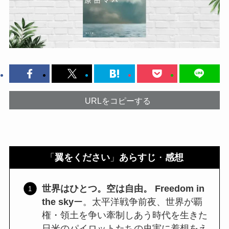
URLをコピーする
「
翼をください
」
あらすじ
・
感想
世界はひとつ。空は自由。 Freedom in
the sky
ー。太平洋戦争前夜、世界が覇
権・領土を争い牽制しあう時代を生きた
日米のパイロットたちの史実に着想をえ