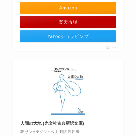
Amazon
楽天市場
Yahooショッピング
ポチップ
人間の大地 (光文社古典新訳文庫)
著:サン＝テグジュペリ, 翻訳:渋谷 豊