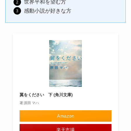
世界平和を望む方
感動小説が好きな方
翼をください 下 (角川文庫)
著:原田 マハ
Amazon
楽天市場