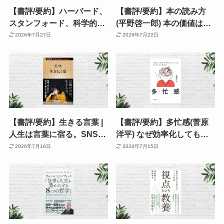
【書評/要約】ハーバード、
【書評/要約】本の読み方
スタンフォード、科学的に
(平野啓一郎) 本の価値は読
証明された時間をムダにし
み方で変わる！読書の質を
2026年7月27日
2026年7月22日
ない人の習慣 | 先延ばし・
一段引き上げてくれるスロ
時間がない！を仕組化で攻
ー・リーディングの名著
略。時間術本
【書評/要約】生きる言葉 |
【書評/要約】多忙感(菅原
人生は言葉に宿る。SNS・
洋平) なぜ効率化しても忙
AI時代だからこそ読みた
しいのか？脳科学が解き明
2026年7月16日
2026年7月15日
い、俵万智が語る「言葉の
かす忙しさの正体
力」《本屋大賞2026 上位
入賞作》