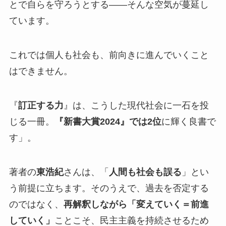
とで自らを守ろうとする――そんな空気が蔓延し
ています。
これでは個人も社会も、前向きに進んでいくこと
はできません。
『
訂正する力
』は、こうした現代社会に一石を投
じる一冊。
『新書大賞2024』では2位
に輝く良書で
す」。
著者の
東浩紀
さんは、「
人間も社会も誤る
」とい
う前提に立ちます。そのうえで、過去を否定する
のではなく、
再解釈しながら「変えていく＝前進
していく」
ことこそ、民主主義を持続させるため