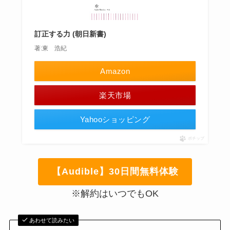
訂正する力 (朝日新書)
著:東 浩紀
Amazon
楽天市場
Yahooショッピング
ポチップ
【Audible】30日間無料体験
※解約はいつでもOK
あわせて読みたい