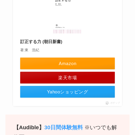
訂正する力 (朝日新書)
著:東 浩紀
Amazon
楽天市場
Yahooショッピング
ポチップ
【Audible】
30日間体験無料
※いつでも解