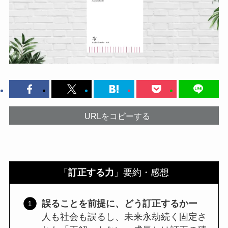
URLをコピーする
「
訂正する力
」要約・感想
誤ることを前提に、どう訂正するかー
人も社会も誤るし、未来永劫続く固定さ