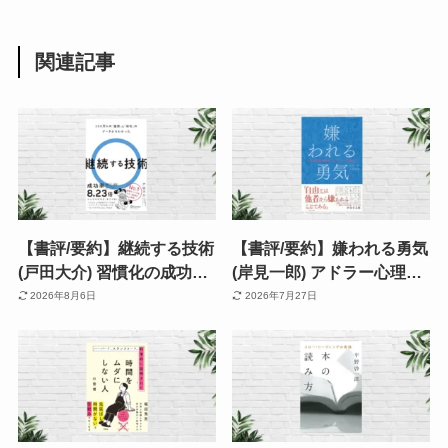
関連記事
【書評/要約】継続する技術
【書評/要約】嫌われる勇気
(戸田大介) 習慣化の成功率
(岸見一郎) アドラー心理学
が8.23倍に跳ね上がる！
で「他人の評価」から自由
2026年8月6日
2026年7月27日
200万人のデータが導いた
になる。対話が圧倒的に刺
三原則とは
さる ※Audible再降臨