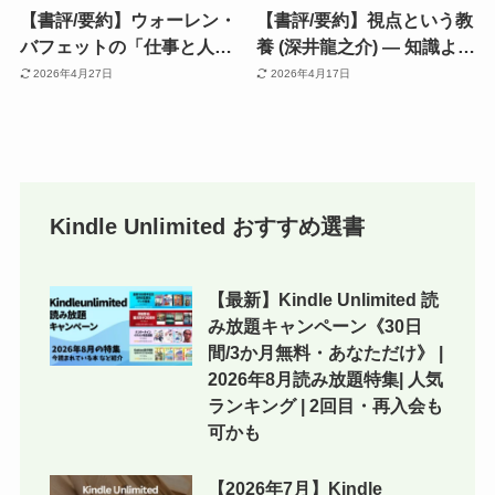
【書評/要約】ウォーレン・
【書評/要約】視点という教
バフェットの「仕事と人生
養 (深井龍之介) — 知識より
を豊かにする8つの哲学」
も「視点」。7つの学問で
2026年4月27日
2026年4月17日
(桑原晃弥) 賢人から学ぶ
世界の見方が変わる《超良
“普遍の成功法則”
書》
Kindle Unlimited おすすめ選書
【最新】Kindle Unlimited 読
み放題キャンペーン《30日
間/3か月無料・あなただけ》 |
2026年8月読み放題特集| 人気
ランキング | 2回目・再入会も
可かも
【2026年7月】Kindle