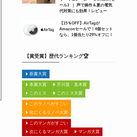
ール》｜ 声で操作＆夏の電気
代対策にも効果！レビュー
【15％OFF】AirTagが
Amazonセールで！4個セット
なら、1個当たり29%オフに！
【賞受賞】歴代ランキング🏆
新書大賞
本屋大賞
芥川賞・直木賞
このミス
このミス大賞
このラノベがすごい
次にくるラノベ大賞
このマンガがすごい
次にくるマンガ大賞
マンガ大賞