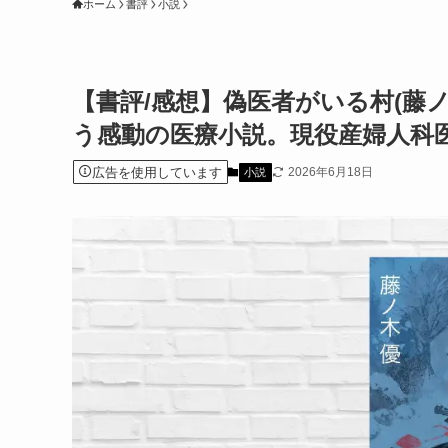
ホーム
書評
小説
【書評/感想】偽医者がいる村(藤
う感動の医療小説。現役産婦人科
広告を使用しています
2026年6月18日
小説