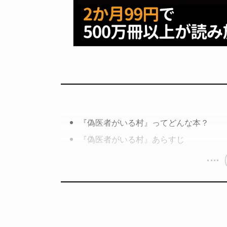
『偽医者がいる村』ってどんな本？
『偽医者がいる村』あらすじ