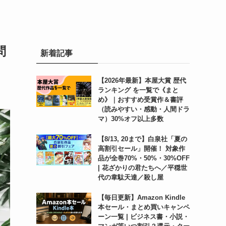
問
新着記事
【2026年最新】本屋大賞 歴代
ランキング を一覧で《まと
め》｜おすすめ受賞作＆書評
（読みやすい・感動・人間ドラ
マ）30%オフ以上多数
【8/13, 20まで】白泉社「夏の
高割引セール」開催！ 対象作
品が全巻70%・50%・30%OFF
| 花ざかりの君たちへ／平穏世
代の韋駄天達／殺し屋
【毎日更新】Amazon Kindle
本セール・まとめ買いキャンペ
ーン一覧 | ビジネス書・小説・