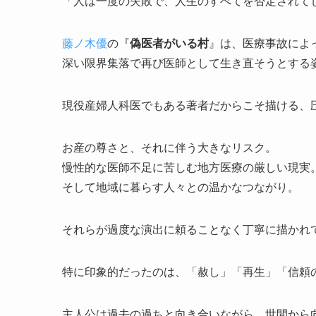
「人は一度の失敗で、人生のすべてを否定されて
藤ノ木優
の『
偽医者がいる村
』は、医療事故によ
深い限界集落で再び医師として生き直そうとする
現役産婦人科医でもある著者だからこそ描ける、
お産の尊さと、それに伴う大きなリスク。
慢性的な医師不足に苦しむ地方医療の厳しい現実
そして地域に暮らす人々との温かなつながり。
それらが過度な演出に頼ることなく丁寧に描かれ
特に印象的だったのは、「赦し」「再生」「信頼
主人公は過去の過ちと向き合いながら、世間から