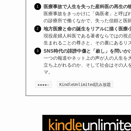
医療事故で人生を失った産科医の再生の
医療事故をきっかけに「偽医者」と呼ば
の診療所で働くなかで、失った信頼と医
地方医療と命の誕生をリアルに描く医療
現役産婦人科医である著者ならではの視
生まれることの尊さと、その裏にあるリ
SNS時代の誹謗中傷と「赦し」を問いか
一つの報道やネット上の声が人の人生を
立ち上がれるのか、そして社会はその人
マ。
★★★★☆
KindleUnlimited読み放題