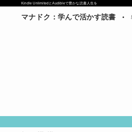
Kindle UnlimitedとAudibleで豊かな読書人生を
マナドク：学んで活かす読書