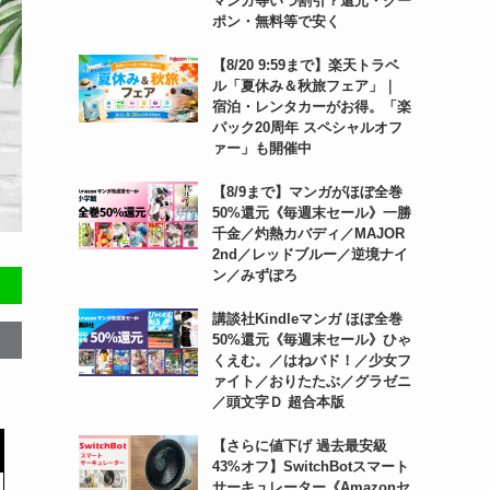
マンガ等いつ割引？還元・クー
ポン・無料等で安く
【8/20 9:59まで】楽天トラベ
ル「夏休み＆秋旅フェア」｜
宿泊・レンタカーがお得。「楽
パック20周年 スペシャルオフ
ァー」も開催中
【8/9まで】マンガがほぼ全巻
50%還元《毎週末セール》一勝
千金／灼熱カバディ／MAJOR
2nd／レッドブルー／逆境ナイ
ン／みずぽろ
講談社Kindleマンガ ほぼ全巻
50%還元《毎週末セール》ひゃ
くえむ。／はねバド！／少女フ
ァイト／おりたたぶ／グラゼニ
／頭文字Ｄ 超合本版
【さらに値下げ 過去最安級
43%オフ】SwitchBotスマート
サーキュレーター《Amazonセ