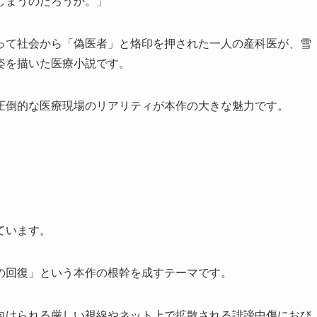
しまうのだろうか。」
って社会から「偽医者」と烙印を押された一人の産科医が、雪
姿を描いた医療小説です。
圧倒的な医療現場のリアリティが本作の大きな魅力です。
。
ています。
の回復」という本作の根幹を成すテーマです。
向けられる厳しい視線やネット上で拡散される誹謗中傷におび