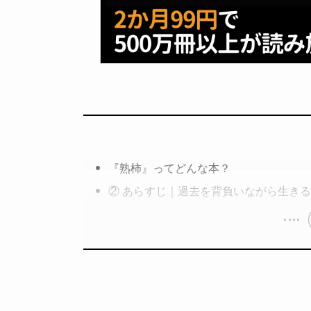
『熟柿』ってどんな本？
② あらすじ｜過去を背負いながら生き