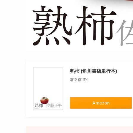
熟柿 (角川書店単行本)
著:佐藤 正午
Amazon