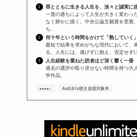
罪とともに生きる人生を、淡々と誠実に
一度の過ちによって人生が大きく変わっ
なく静かに描く。中央公論文藝賞を受賞、
ち。
何十年という時間をかけて「熟していく
最短で結果を求めがちな現代において、
る。人生には、逃げずに抱え、否定せず
人生経験を重ねた読者ほど深く響く一冊
過去の選択や取り戻せない時間を持つ大
学作品。
★★★★☆
Audible聴き放題対象本