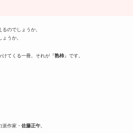
可
えるのでしょうか。
しょうか。
かけてくる一冊。それが『
熟柿
』です。
力派作家・
佐藤正午
。