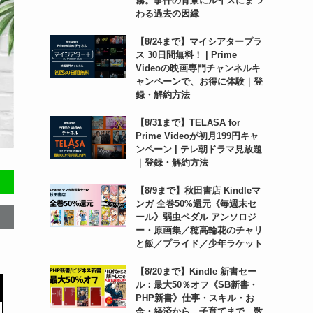
霧。事件の背景にルイスにまつ
わる過去の因縁
【8/24まで】マイシアタープラ
ス 30日間無料！ | Prime
Videoの映画専門チャンネルキ
ャンペーンで、お得に体験｜登
録・解約方法
【8/31まで】TELASA for
Prime Videoが初月199円キャ
ンペーン | テレ朝ドラマ見放題
｜登録・解約方法
【8/9まで】秋田書店 Kindleマ
ンガ 全巻50%還元《毎週末セ
ール》弱虫ペダル アンソロジ
ー・原画集／穂高輪花のチャリ
と飯／プライド／少年ラケット
【8/20まで】Kindle 新書セー
ル：最大50％オフ《SB新書・
PHP新書》仕事・スキル・お
金・経済から、子育てまで。数