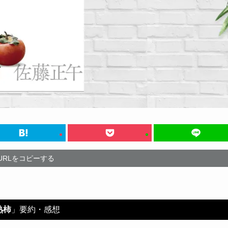
URLをコピーする
熟柿
」要約・感想