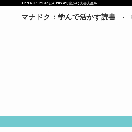
Kindle UnlimitedとAudibleで豊かな読書人生を
マナドク：学んで活かす読書