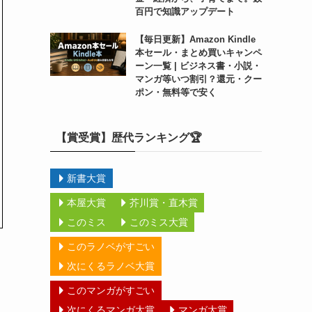
百円で知識アップデート
【毎日更新】Amazon Kindle
本セール・まとめ買いキャンペ
ーン一覧 | ビジネス書・小説・
マンガ等いつ割引？還元・クー
ポン・無料等で安く
【賞受賞】歴代ランキング🏆
新書大賞
本屋大賞
芥川賞・直木賞
このミス
このミス大賞
このラノベがすごい
次にくるラノベ大賞
このマンガがすごい
次にくるマンガ大賞
マンガ大賞