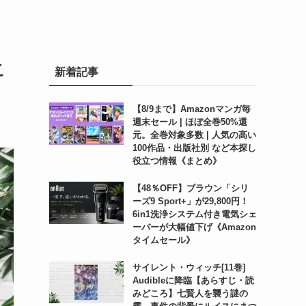
こ
新着記事
【8/9まで】Amazonマンガ毎
週末セール | ほぼ全巻50%還
元。全巻対象多数 | 人気の高い
100作品・出版社別 など本探し
役立つ情報《まとめ》
【48％OFF】ブラウン「シリ
ーズ9 Sport+」が29,800円！
6in1洗浄システム付き電気シェ
ーバーが大幅値下げ《Amazon
タイムセール》
サイレント・ウィッチ[11巻]
Audibleに降臨【あらすじ・読
みどころ】七賢人を襲う謎の