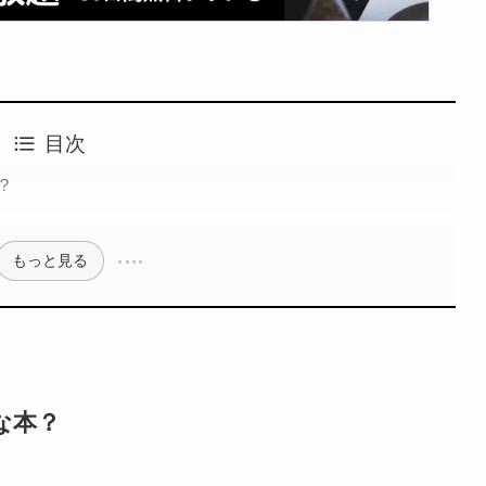
目次
？
もっと見る
な本？