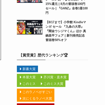
15%還元 | 8月の冒頭巻100円
セール | 『GANZ』全巻1冊100
円
【8/17まで】小学館 Kindleマ
ンガ セール 『九条の大罪』
『闇金ウシジマくん』ほか 真
鍋昌平フェア | 新刊発売記念
冒頭巻50%オフ
【賞受賞】歴代ランキング🏆
新書大賞
本屋大賞
芥川賞・直木賞
このミス
このミス大賞
このラノベがすごい
次にくるラノベ大賞