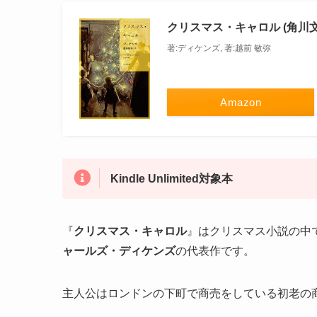
クリスマス・キャロル (角川文
著:ディケンズ, 著:越前 敏弥
Amazon
Kindle Unlimited対象本
『
クリスマス・キャロル
』はクリスマス小説の中で
ャールズ・ディケンズ
の代表作です。
主人公はロンドンの下町で商売をしている初老の