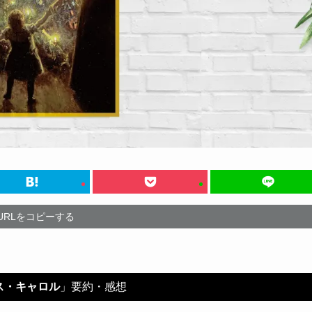
URLをコピーする
ス・キャロル
」要約・感想