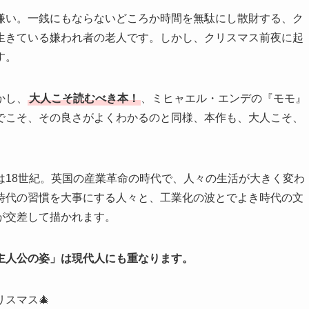
嫌い。一銭にもならないどころか時間を無駄にし散財する、ク
生きている嫌われ者の老人です。しかし、クリスマス前夜に起
す。
かし、
大人こそ読むべき本！
、ミヒャエル・エンデの『モモ』
でこそ、その良さがよくわかるのと同様、本作も、大人こそ、
は18世紀。英国の産業革命の時代で、人々の生活が大きく変わ
時代の習慣を大事にする人々と、工業化の波とでよき時代の文
が交差して描かれます。
主人公の姿」は現代人にも重なります。
スマス🎄