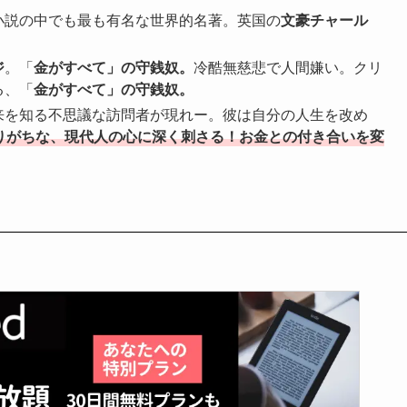
小説の中でも最も有名な世界的名著。英国の
文豪チャール
ジ
。「
金がすべて」の守銭奴。
冷酷無慈悲で人間嫌い。クリ
る、「
金がすべて」の守銭奴。
来を知る不思議な訪問者が現れー。彼は自分の人生を改め
りがちな、現代人の心に深く刺さる！お金との付き合いを変