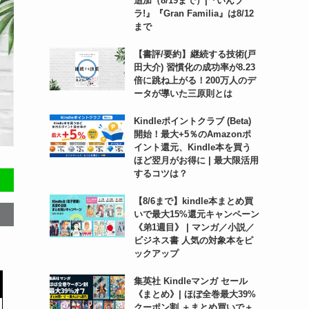
追加（8/19まで）|『いんブ
ラ!』『Gran Familia』は8/12
まで
【書評/要約】継続する技術(戸
田大介) 習慣化の成功率が8.23
倍に跳ね上がる！200万人のデ
ータが導いた三原則とは
Kindleポイントクラブ (Beta)
開始！最大+5％のAmazonポ
イント還元、Kindle本を買う
ほど翌月がお得に | 最大限活用
するコツは？
【8/6まで】kindle本まとめ買
いで最大15%還元キャンペーン
《弟1週目》 | マンガ／小説／
ビジネス書 人気の対象本をピ
ックアップ
集英社 Kindleマンガ セール
《まとめ》| ほぼ全巻最大39%
クーポン割 ＋まとめ買いで＋