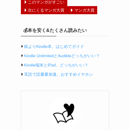
このマンガがすごい
次にくるマンガ大賞
マンガ大賞
💰本を安く&たくさん読みたい
紙よりKindle本。はじめてガイド
Kindle UnlimitedとAudibleどっちがいい？
Kindle端末とiPad、どっちがいい？
耳読で読書量加速。おすすめイヤホン