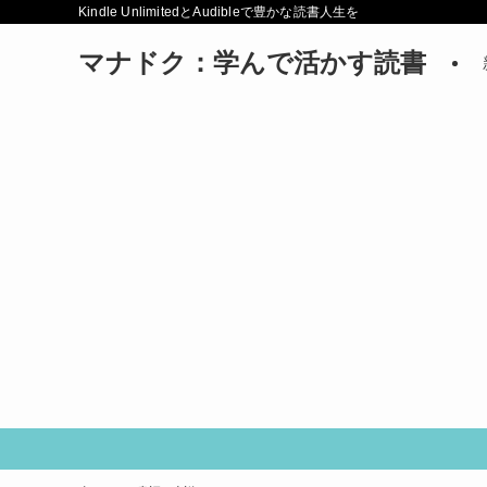
Kindle UnlimitedとAudibleで豊かな読書人生を
マナドク：学んで活かす読書