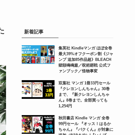
た
新着記事
集英社 Kindleマンガ ほぼ全巻
最大39%オフクーポン割《ジャ
ンプ 追加85作品超》BLEACH
獄頤鳴鳴篇／呪術廻戦 公式フ
ァンブック／怪物事変
双葉社 マンガ 1冊33円セール
『クレヨンしんちゃん』30巻
まで、『新クレヨンしんちゃ
ん』8巻まで。全部買っても
1,254円
秋田書店 Kindle マンガ 全巻
99円セール 『オッス！はるか
ちゃん』『バクくん』が対象に