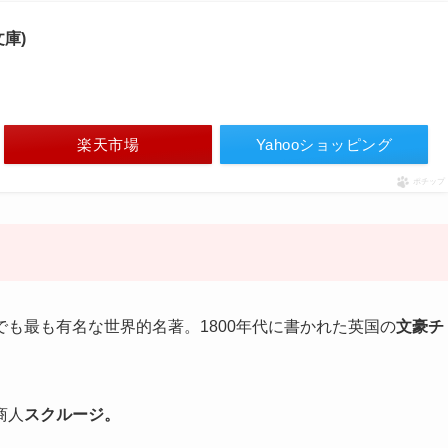
庫)
楽天市場
Yahooショッピング
ポチップ
も最も有名な世界的名著。1800年代に書かれた英国の
文豪チ
商人
スクルージ。