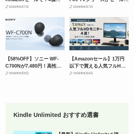
ットなら、1個当たり29%
テレビが一気に動画見放題
2026年8月7日
2026年8月7日
オフに！
に。夏休みの動画見放題に
《Amazon サマーセール：
8/17まで》
【58%OFF】ソニー WF-
【Amazonセール】1万円
C700Nが7,480円！高性能
以下で買える人気フルHD
ノイズキャンセリング搭載
モニター 4機種（21.5～24
2026年8月5日
2026年8月4日
の人気ワイヤレスイヤホン
インチ）！格安でデスク環
が大幅値下げ《Amazonセ
境を構築
ール》
Kindle Unlimited おすすめ選書