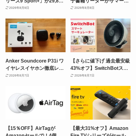
リーズ9 Sport+」が29,800
子書籍リーダーがサマーセ
円！6in1洗浄システム付き
ール！Colorsoft・
2026年8月9日
2026年8月8日
電気シェーバーが大幅値下
Paperwhite・キッズモデル
げ《Amazonタイムセー
も対象【8/17まで】
ル》
Anker Soundcore P31i ワ
【さらに値下げ 過去最安級
イヤレスイヤホン徹底レビ
43%オフ】SwitchBotスマ
ュー | ノイキャン・バッテ
ートサーキュレーター
2026年8月7日
2026年8月7日
リー・接続安定性、すべて
《Amazonセール》｜ 声で
が安価モデルとは思えぬ高
操作＆夏の電気代対策にも
性能
効果！レビュー
【15％OFF】AirTagが
【最大31%オフ】Amazon
Amazonセールで！4個セ
Fire TVシリーズがセール！