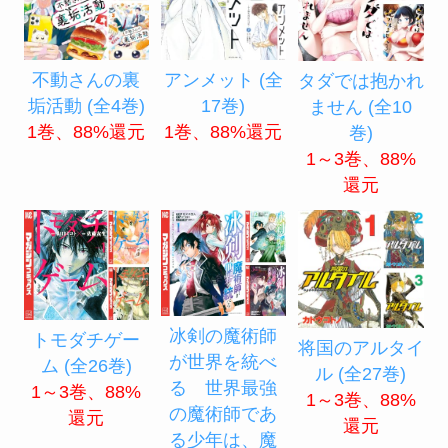
不動さんの裏
アンメット (全
タダでは抱かれ
垢活動 (全4巻)
17巻)
ません (全10
1巻、88%還元
1巻、88%還元
巻)
1～3巻、88%
還元
冰剣の魔術師
トモダチゲー
将国のアルタイ
が世界を統べ
ム (全26巻)
ル (全27巻)
る 世界最強
1～3巻、88%
1～3巻、88%
の魔術師であ
還元
還元
る少年は、魔