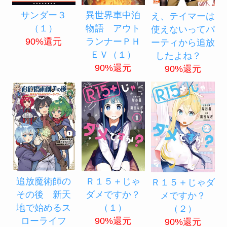
サンダー３
異世界車中泊
え、テイマーは
（１）
物語 アウト
使えないってパ
90%還元
ランナーＰＨ
ーティから追放
ＥＶ（１）
したよね？
90%還元
90%還元
追放魔術師の
Ｒ１５＋じゃ
Ｒ１５＋じゃダ
その後 新天
ダメですか？
メですか？
地で始めるス
（１）
（２）
ローライフ
90%還元
90%還元