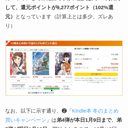
して、還元ポイントが9,277ポイント（102%還
元）
となっています（計算上とは多少、ズレあ
り）
なお、以下に示す通り、❷「
Kindle本 冬のまとめ
買いキャンペーン
」は
弟4弾が本日1月9日まで
。
弟