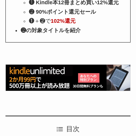
❶ Kindle本12冊まとめ買い12%還元
❷ 90%ポイント還元セール
❶＋❷で
102%還元
❷の対象タイトルを紹介
目次