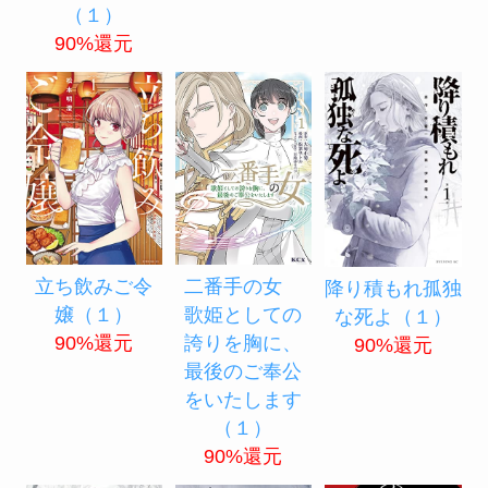
（１）
90%還元
立ち飲みご令
二番手の女
降り積もれ孤独
嬢（１）
歌姫としての
な死よ（１）
90%還元
誇りを胸に、
90%還元
最後のご奉公
をいたします
（１）
90%還元