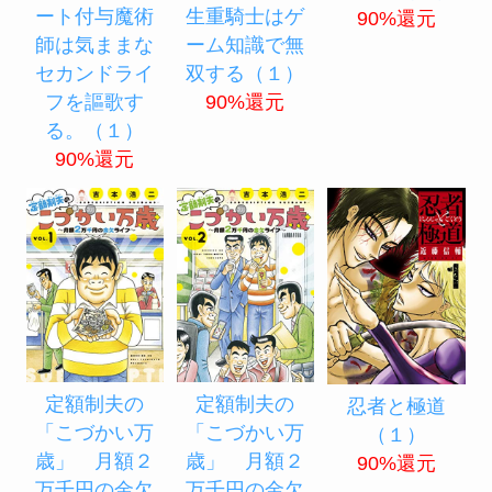
ート付与魔術
生重騎士はゲ
90%還元
師は気ままな
ーム知識で無
セカンドライ
双する（１）
フを謳歌す
90%還元
る。（１）
90%還元
定額制夫の
定額制夫の
忍者と極道
「こづかい万
「こづかい万
（１）
歳」 月額２
歳」 月額２
90%還元
万千円の金欠
万千円の金欠