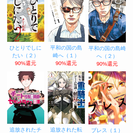
ひとりでしに
平和の国の島
平和の国の島崎
たい（２）
崎へ（１）
へ（２）
90%還元
90%還元
90%還元
追放されたチ
追放された転
ブレス（１）