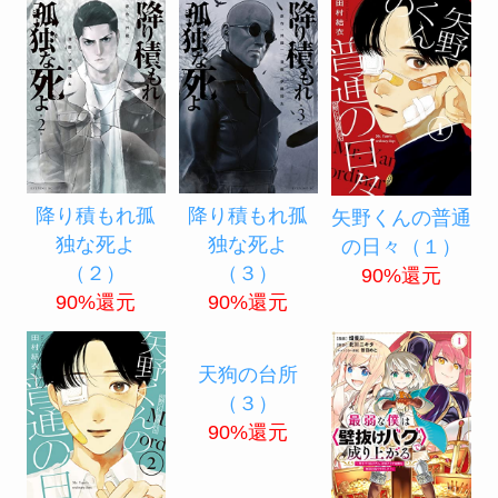
降り積もれ孤
降り積もれ孤
矢野くんの普通
独な死よ
独な死よ
の日々（１）
（２）
（３）
90%還元
90%還元
90%還元