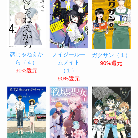
恋じゃねえか
ノイジールー
ガクサン（１）
ら（４）
ムメイト
90%還元
90%還元
（１）
90%還元