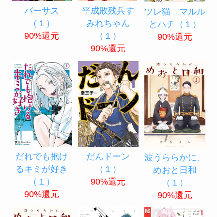
バーサス
平成敗残兵す
ツレ猫 マルル
（１）
みれちゃん
とハチ（１）
90%還元
（１）
90%還元
90%還元
だれでも抱け
だんドーン
波うららかに、
るキミが好き
（１）
めおと日和
（１）
90%還元
（１）
90%還元
90%還元