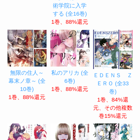
術学院に入学
する (全16巻)
1巻、88%還元
無限の住人～
私のアリカ (全
ＥＤＥＮＳ Ｚ
幕末ノ章～ (全
6巻)
ＥＲＯ (全33
10巻)
1巻、88%還元
巻)
1巻、88%還元
1巻、84%還
元、その他複数
巻15%還元