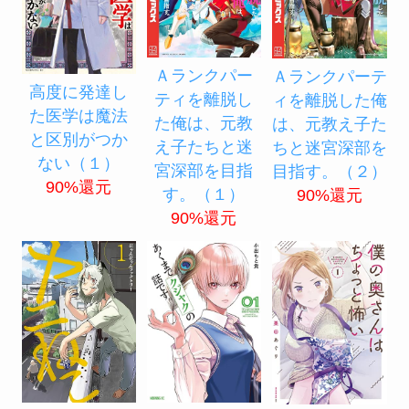
Ａランクパー
Ａランクパーテ
高度に発達し
ティを離脱し
ィを離脱した俺
た医学は魔法
た俺は、元教
は、元教え子た
と区別がつか
え子たちと迷
ちと迷宮深部を
ない（１）
宮深部を目指
目指す。（２）
90%還元
す。（１）
90%還元
90%還元