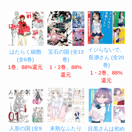
イジらないで、
はたらく細胞
宝石の国 (全13
長瀞さん (全20
(全6巻)
巻)
巻)
1巻、88%還元
1・2巻、88%
1・2巻、88%
還元
還元
人形の国 (全9
未熟なふたり
目黒さんは初め