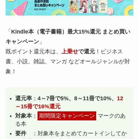
「
Kindle本（電子書籍）最大15%還元 まとめ買い
キャンペーン
」
既ポイント還元本は、
上乗せ
で還元
！ビジネス
書、小説、雑誌、マンガ などオールジャンルが対
象！
還元率
：
4～7冊で5%、8～11冊で10%、
12
～15冊で16%還元
対象本
：
期間限定キャンペーン
マークのあ
る本
要件
：対象本をまとめてカートインしてか