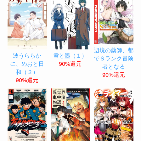
辺境の薬師、都
波うららか
雪と墨（１）
でＳランク冒険
に、めおと日
90%還元
者となる
和（２）
90%還元
90%還元