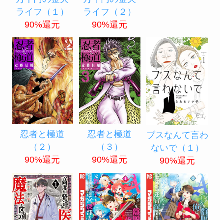
ライフ（１）
ライフ（２）
90%還元
90%還元
忍者と極道
忍者と極道
ブスなんて言わ
（２）
（３）
ないで（１）
90%還元
90%還元
90%還元