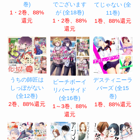
巻)
でございます
てじゃない (全
1・2巻、88%
が (全18巻)
11巻)
還元
1・2巻、88%
1巻、88%還元
還元
うちの師匠は
デスティニーラ
ピーチボーイ
しっぽがない
バーズ (全15
リバーサイド
(全12巻)
巻)
(全16巻)
2巻、88%還元
1巻、88%還元
1～3巻、88%
還元