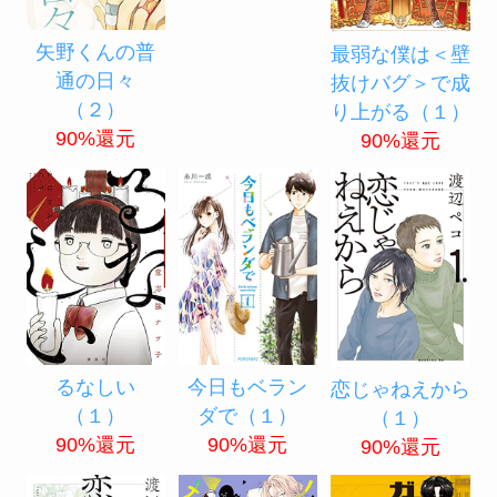
矢野くんの普
天狗の台所
最弱な僕は＜壁
通の日々
（３）
抜けバグ＞で成
（２）
90%還元
り上がる（１）
90%還元
90%還元
るなしい
今日もベラン
恋じゃねえから
（１）
ダで（１）
（１）
90%還元
90%還元
90%還元