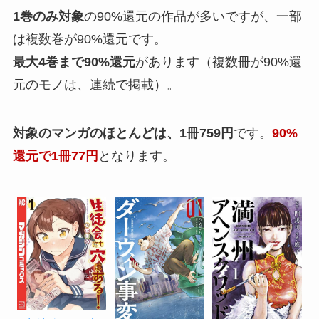
1巻のみ対象
の90%還元の作品が多いですが、一部
は複数巻が90%還元です。
最大4巻まで90%還元
があります（複数冊が90%還
元のモノは、連続で掲載）。
対象のマンガのほとんどは、1冊759円
です。
90%
還元で1冊77円
となります。