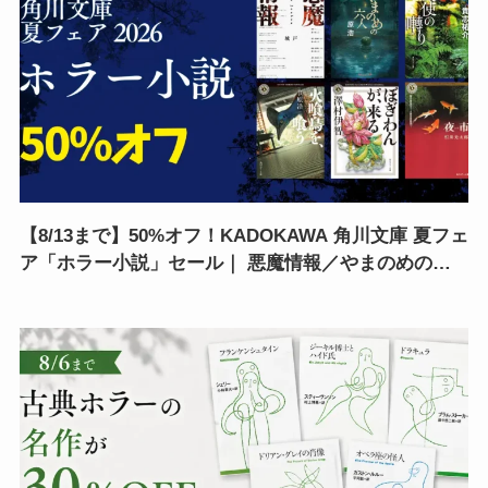
【8/13まで】50%オフ！KADOKAWA 角川文庫 夏フェ
ア「ホラー小説」セール｜ 悪魔情報／やまのめの六
人／夜市／猟奇犯罪捜査班・藤堂比奈子