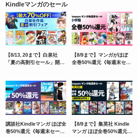
Kindleマンガのセール
【8/13, 20まで】白泉社
【8/9まで】マンガがほぼ
「夏の高割引セール」開
全巻50%還元《毎週末セー
催！ 対象作品が全巻70%・
ル》一勝千金／灼熱カバデ
50%・30%OFF | 花ざかり
ィ／MAJOR 2nd／レッド
の君たちへ／平穏世代の韋
ブルー／逆境ナイン／みず
駄天達／殺し屋
ぽろ
講談社Kindleマンガ ほぼ全
【8/9まで】集英社 Kindle
巻50%還元《毎週末セー
マンガ ほぼ全巻50%還元