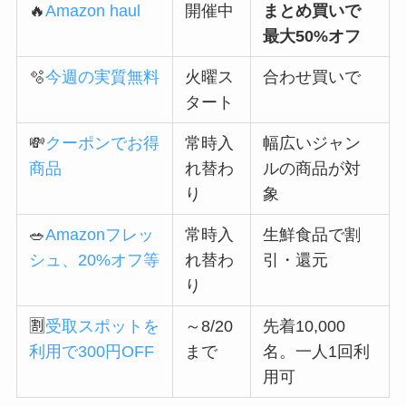
🔥
Amazon haul
開催中
まとめ買いで
最大50%オフ
🫧
今週の実質無料
火曜ス
合わせ買いで
タート
💸
クーポンでお得
常時入
幅広いジャン
商品
れ替わ
ルの商品が対
り
象
🥗
Amazonフレッ
常時入
生鮮食品で割
シュ、20%オフ等
れ替わ
引・還元
り
🈹
受取スポットを
～8/20
先着10,000
利用で300円OFF
まで
名。一人1回利
用可