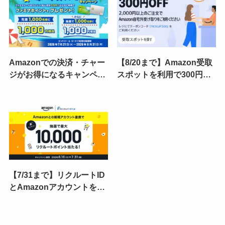
楽天などでも使える）
Amazonでの決済・チャー
【8/20まで】Amazon受取
ジがお得になるキャンペー
スポットを利用で300円
ン《まとめ》 | ファミペイ
OFF！2,000円以上の買い
チャージで最大600円相当
物がお得になるクーポンコ
還元／ファミマカードで先
ード配布中《先着10,000
着1000円相当還元 他
名》
【7/31まで】リクルートID
とAmazonアカウントを連
携するだけで最大10,000ポ
イントが当たるチャンス