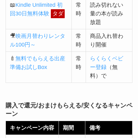
📖
Kindle Unlimited 初
常
読み切れない
回30日無料体験
タダ
時
量の本が読み
放題
🎥
映画月替わりレンタ
常
商品入れ替わ
ル100円～
時
り開催
🍼
無料でもらえる出産
常
らくらくベビ
準備お試しBox
時
ー登録
（無
料）で
購入で
還元
/おまけもらえる
/
安くなる
キャンペ
ーン
キャンペーン内容
期間
備考