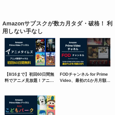
Amazonサブスクが数カ月タダ・破格！ 利
用しない手なし
【8/16まで】初回60日間無
FODチャンネル for Prime
料でアニメ見放題！アニメ
Video、最初の1か月月額
タイムズ（Prime Video）
1,320→100円キャンペーン
キャンペーン｜夏休みは講
（9/2まで）。フジテレビ
談社・集英社・小学館の人
の最新&名作 見放題！利用
気アニメ三昧♪
方法・解約方法