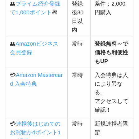
👥
プライム紹介登録
登録
条件：2,000
で1,000ポイント
🎁
後30
円購入
日以
内
👥
Amazonビジネス
常時
登録無料～で
会員登録
価格も利便性
もUP
💳
Amazon Mastercar
常時
入会特典は人
d 入会特典
により異な
る。
アクセスして
確認！
💳
連携後はじめての
常時
新規連携者限
お買物がdポイント1
定