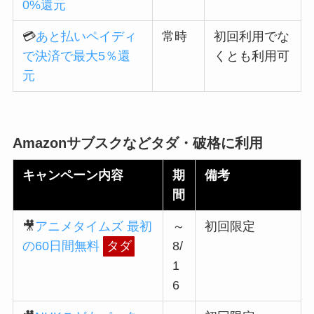
0%還元
💳
あと払いペイディ
常時
初回利用でな
で決済で最大5％還
くとも利用可
元
Amazonサブスクなどタダ・破格に利用
キャンペーン内容
期
備考
間
🎥
アニメタイムズ 最初
～
初回限定
の60日間無料
タダ
8/
1
6