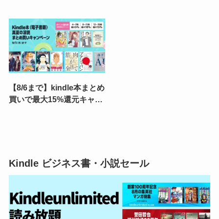
はるかちゃん』『バクく
Amazonポイント還元、
ん』が対象に追加（8/19ま
Kindle本を買うほど翌月が
で）|『いんブラ!』『Gran
お得に | 最大限活用するコ
Familia』は8/12まで
ツは？
【8/6まで】kindle本まとめ
買いで最大15%還元キャン
ペーン《弟1週目》 | マンガ
／小説／ビジネス書 人気の
対象本をピックアップ
Kindle ビジネス書・小説セール