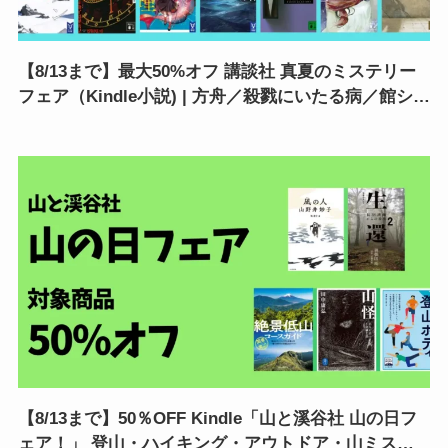
【8/13まで】最大50%オフ 講談社 真夏のミステリー
フェア（Kindle小説) | 方舟／殺戮にいたる病／館シリ
ーズ／ハサミ男／罪の声／虚構推理
【8/13まで】50％OFF Kindle「山と溪谷社 山の日フ
ェア！」 登山・ハイキング・アウトドア・山ミステ