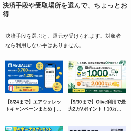
決済手段や受取場所を選んで、ちょっとお
得
決済手段を選ぶと、還元が受けられます。対象者
なら利用しない手はありません。
【8/24まで】エアウォレッ
【9/30まで】Olive利用で最
トキャンペーンまとめ｜新
大2万Vポイント！10万円
規は最大3,700円・既存も
ごとに1,000ポイント還元
最大1,200円！5回に1回
キャンペーン。リボ払いで
100%還元も（Amazon・
特典2倍！