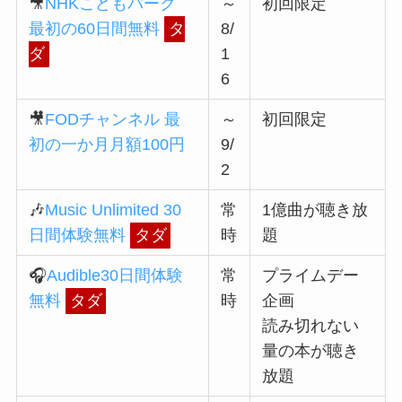
🎥
NHKこどもパーク
～
初回限定
最初の60日間無料
タ
8/
ダ
1
6
🎥
FODチャンネル 最
～
初回限定
初の一か月月額100円
9/
2
🎶
Music Unlimited 30
常
1億曲が聴き放
日間体験無料
タダ
時
題
🎧
Audible30日間体験
常
プライムデー
無料
タダ
時
企画
読み切れない
量の本が聴き
放題