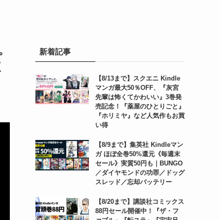
。
新着記事
使
【8/13まで】スクエニ Kindle
マンガ最大50％OFF、『灰宮
先輩は怖くてかわいい』3巻発
売記念！『薬屋のひとりごと』
『ホリミヤ』など人気作もお買
い得
【8/9まで】集英社 Kindleマン
ガ ほぼ全巻50%還元《毎週末
セール》実質50円も｜BUNGO
／ダイヤモンドの功罪／ドッグ
スレッド／忘却バッテリー
【8/20まで】講談社コミックス
88円セール開催中！『ザ・フ