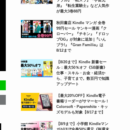
ァブル』『転スラ』『宇宙兄
弟』『転生重騎士』など人気作
が最大3巻88円
秋田書店 Kindle マンガ 全巻
99円セール ヤンキー漫画『ク
ローバー』『チキン』『ドロッ
プOG』が対象に追加 |『いん
ブラ!』『Gran Familia』は
8/12まで
【8/20まで】Kindle 新書セー
ル：最大50％オフ《SB新書》
仕事・スキル・お金・経済か
ら、子育てまで。数百円で知識
アップデート
【最大20%OFF】Kindle電子
書籍リーダーがサマーセール！
Colorsoft・Paperwhite・キッ
ズモデルも対象【8/17まで】
【8/9まで】小学館 Kindleマン
ガがほぼ全巻50%還元《毎週末