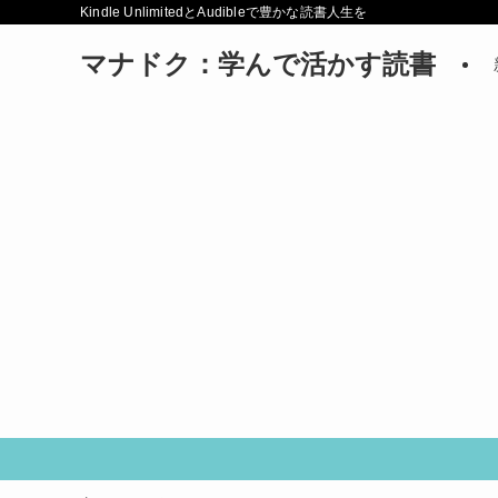
Kindle UnlimitedとAudibleで豊かな読書人生を
マナドク：学んで活かす読書