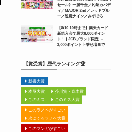
セール》一勝千金／灼熱カバデ
ィ／MAJOR 2nd／レッドブル
ー／逆境ナイン／みずぽろ
【8/10 10時まで】楽天カード
新規入会で最大8,000ポイン
ト！ | JCBブランド限定 ＋
3,000ポイント上乗せ増量で
【賞受賞】歴代ランキング🏆
新書大賞
本屋大賞
芥川賞・直木賞
このミス
このミス大賞
このラノベがすごい
次にくるラノベ大賞
このマンガがすごい