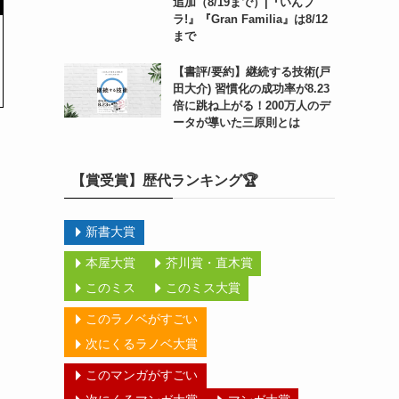
追加（8/19まで）|『いんブ
ラ!』『Gran Familia』は8/12
まで
【書評/要約】継続する技術(戸
田大介) 習慣化の成功率が8.23
倍に跳ね上がる！200万人のデ
ータが導いた三原則とは
【賞受賞】歴代ランキング🏆
新書大賞
本屋大賞
芥川賞・直木賞
このミス
このミス大賞
このラノベがすごい
次にくるラノベ大賞
このマンガがすごい