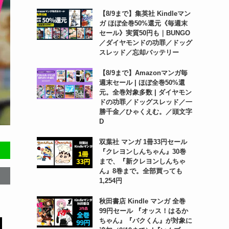
【8/9まで】集英社 Kindleマン
ガ ほぼ全巻50%還元《毎週末
セール》実質50円も｜BUNGO
／ダイヤモンドの功罪／ドッグ
スレッド／忘却バッテリー
【8/9まで】Amazonマンガ毎
週末セール | ほぼ全巻50%還
元。全巻対象多数 | ダイヤモン
ドの功罪／ドッグスレッド／一
勝千金／ひゃくえむ。／頭文字
D
双葉社 マンガ 1冊33円セール
『クレヨンしんちゃん』30巻
まで、『新クレヨンしんちゃ
ん』8巻まで。全部買っても
1,254円
秋田書店 Kindle マンガ 全巻
99円セール 『オッス！はるか
ちゃん』『バクくん』が対象に