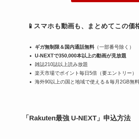
通常契約の場合（税込）：3,278円＋2,189円 → 合
パック料金だと（税込）：4,268円/月 ※家族割適
👇
スタート記念特別価格では：2,880円（税抜）／3,
この特別価格は
【2026年1月31日まで】の期間限
【Rakuten最強 U-
📱スマホも動画も、まとめてこの価
ギガ無制限＆国内通話無料
（一部番号除く）
U-NEXTで350,000本以上の動画が見放題
雑誌210誌以上読み放題