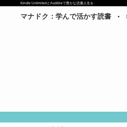
Kindle UnlimitedとAudibleで豊かな読書人生を
マナドク：学んで活かす読書