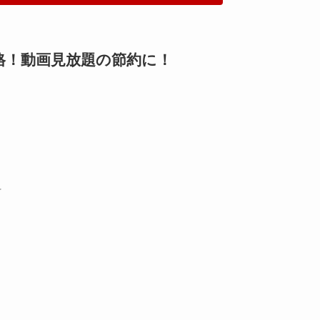
計5,467円／月
用時
168円（税込）
定
です。
NEXT】スタート記念特別価格キャンペーン
格！動画見放題の節約に！