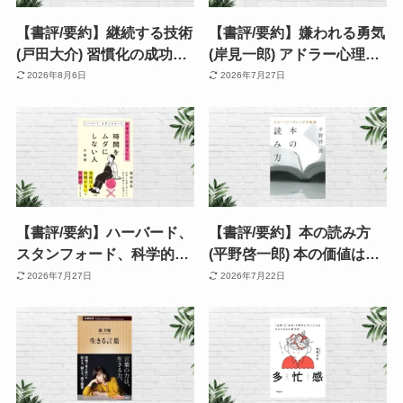
【書評/要約】継続する技術
【書評/要約】嫌われる勇気
(戸田大介) 習慣化の成功率
(岸見一郎) アドラー心理学
が8.23倍に跳ね上がる！
で「他人の評価」から自由
2026年8月6日
2026年7月27日
200万人のデータが導いた
になる。対話が圧倒的に刺
三原則とは
さる ※Audible再降臨
【書評/要約】ハーバード、
【書評/要約】本の読み方
スタンフォード、科学的に
(平野啓一郎) 本の価値は読
証明された時間をムダにし
み方で変わる！読書の質を
2026年7月27日
2026年7月22日
ない人の習慣 | 先延ばし・
一段引き上げてくれるスロ
時間がない！を仕組化で攻
ー・リーディングの名著
略。時間術本