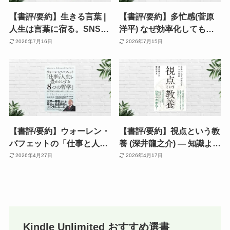
【書評/要約】生きる言葉 |
【書評/要約】多忙感(菅原
人生は言葉に宿る。SNS・
洋平) なぜ効率化しても忙
AI時代だからこそ読みた
しいのか？脳科学が解き明
2026年7月16日
2026年7月15日
い、俵万智が語る「言葉の
かす忙しさの正体
力」《本屋大賞2026 上位
入賞作》
【書評/要約】ウォーレン・
【書評/要約】視点という教
バフェットの「仕事と人生
養 (深井龍之介) — 知識より
を豊かにする8つの哲学」
も「視点」。7つの学問で
2026年4月27日
2026年4月17日
(桑原晃弥) 賢人から学ぶ
世界の見方が変わる《超良
“普遍の成功法則”
書》
Kindle Unlimited おすすめ選書