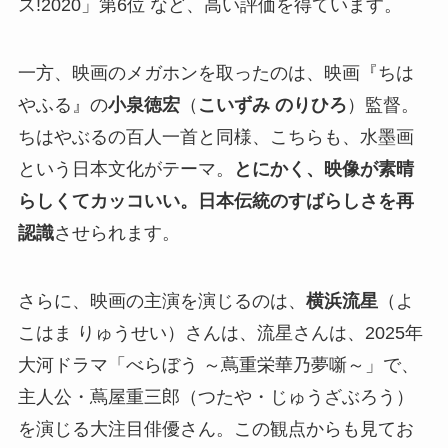
ス!2020」第6位 など、高い評価を得ています。
一方、映画のメガホンを取ったのは、映画『ちは
やふる』の
小泉徳宏
（
こいずみ のりひろ
）監督。
ちはやぶるの百人一首と同様、こちらも、水墨画
という日本文化がテーマ。
とにかく、映像が素晴
らしくてカッコいい。日本伝統のすばらしさを再
認識
させられます。
さらに、映画の主演を演じるのは、
横浜流星
（よ
こはま りゅうせい）さんは、流星さんは、2025年
大河ドラマ「べらぼう ～蔦重栄華乃夢噺～」で、
主人公・蔦屋重三郎（つたや・じゅうざぶろう）
を演じる大注目俳優さん。この観点からも見てお