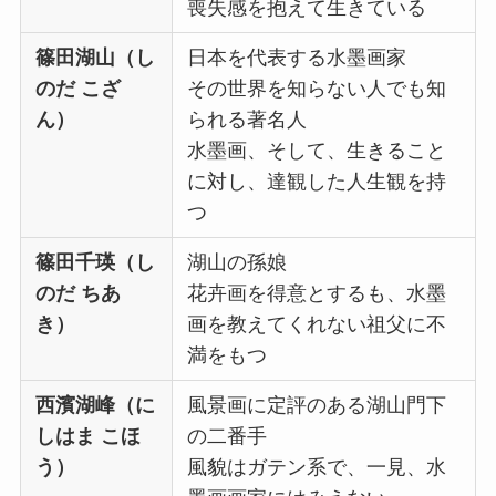
喪失感を抱えて生きている
篠田湖山（し
日本を代表する水墨画家
のだ こざ
その世界を知らない人でも知
ん）
られる著名人
水墨画、そして、生きること
に対し、達観した人生観を持
つ
篠田千瑛（し
湖山の孫娘
のだ ちあ
花卉画を得意とするも、水墨
き）
画を教えてくれない祖父に不
満をもつ
西濱湖峰（に
風景画に定評のある湖山門下
しはま こほ
の二番手
う）
風貌はガテン系で、一見、水