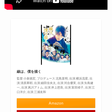
線は、僕を描く
監督:小泉徳宏, プロデュース:北島直明, 出演:横浜流星, 出
演:清原果耶, 出演:細田佳央太, 出演:河合優実, 出演:矢島健
一, 出演:夙川アトム, 出演:井上想良, 出演:富田靖子, 出演:江
口洋介, 出演:三浦友和
Amazon