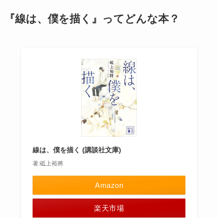
『線は、僕を描く』ってどんな本？
線は、僕を描く (講談社文庫)
著:砥上裕將
Amazon
楽天市場