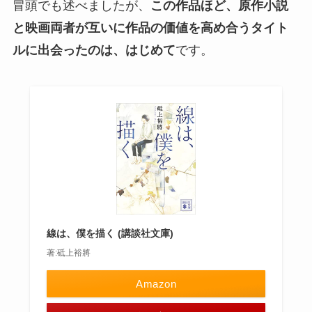
冒頭でも述べましたが、
この作品ほど、原作小説
と映画両者が互いに作品の価値を高め合うタイト
ルに出会ったのは、はじめて
です。
線は、僕を描く (講談社文庫)
著:砥上裕將
Amazon