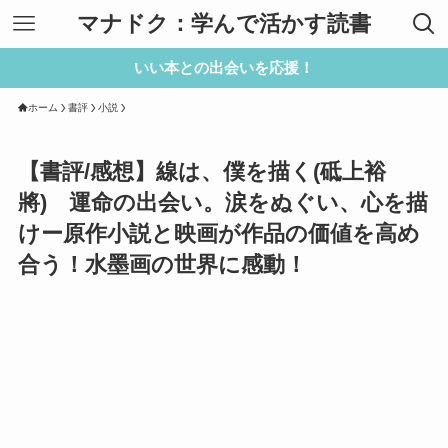
マナドク：学んで活かす読書
いい本との出会いを応援！
ホーム
書評
小説
【書評/感想】線は、僕を描く(砥上裕
將) 運命の出会い。涙をぬぐい、心を描
けー原作小説と映画が作品の価値を高め
合う！水墨画の世界に感動！