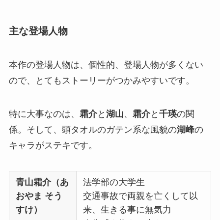
主な登場人物
本作の登場人物は、個性的、登場人物が多くない
ので、とてもストーリーがつかみやすいです。
特に大事なのは、
霜介
と
湖山
、
霜介
と
千瑛
の関
係。そして、頭タオルのガテン系な風貌の
湖峰
の
キャラがステキです。
青山霜介（あ
法学部の大学生
おやま そう
交通事故で両親を亡くして以
すけ）
来、生きる事に無気力