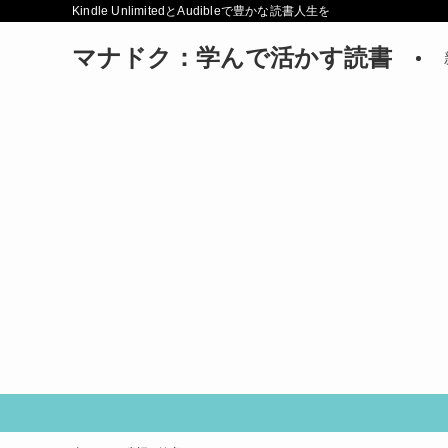
Kindle UnlimitedとAudibleで豊かな読書人生を
マナドク：学んで活かす読書