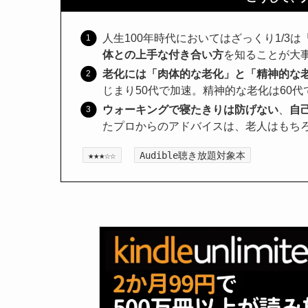
人生100年時代においてはざっくり1/3
体との上手な付き合い方
を知ることが大
老化には「肉体的な老化」と「精神的な
じまり50代で加速。精神的な老化は60
ウォーキングで寝たきりは防げない
、
自
たプロからのアドバイスは、老人はもち
★★★☆☆
Audible聴き放題対象本