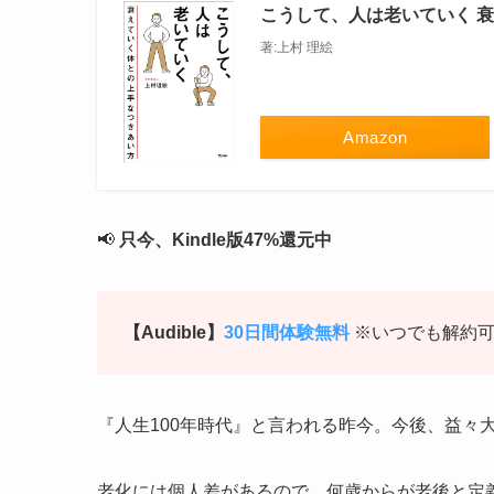
こうして、人は老いていく 
著:上村 理絵
Amazon
📢
只今、Kindle版47%還元中
【Audible】
30日間体験無料
※いつでも解約
『人生100年時代』と言われる昨今。今後、益々
老化には個人差があるので、何歳からが老後と定義