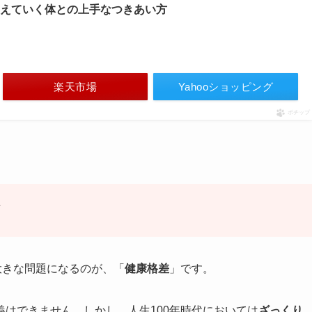
衰えていく体との上手なつきあい方
楽天市場
Yahooショッピング
ポチップ
可
大きな問題になるのが、「
健康格差
」です。
はできません。しかし、人生100年時代においては
ざっくり