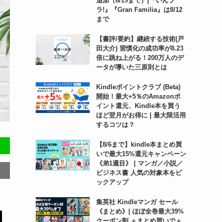
追加（8/19まで）|『いんブ
ラ!』『Gran Familia』は8/12
まで
【書評/要約】継続する技術(戸
田大介) 習慣化の成功率が8.23
倍に跳ね上がる！200万人のデ
ータが導いた三原則とは
Kindleポイントクラブ (Beta)
開始！最大+5％のAmazonポ
イント還元、Kindle本を買う
ほど翌月がお得に | 最大限活用
するコツは？
【8/6まで】kindle本まとめ買
いで最大15%還元キャンペーン
《弟1週目》 | マンガ／小説／
ビジネス書 人気の対象本をピ
ックアップ
集英社 Kindleマンガ セール
《まとめ》| ほぼ全巻最大39%
クーポン割 ＋まとめ買いで＋