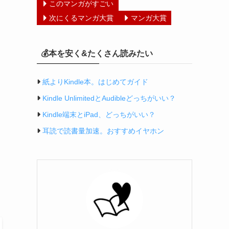
このマンガがすごい
次にくるマンガ大賞
マンガ大賞
💰本を安く&たくさん読みたい
紙よりKindle本。はじめてガイド
Kindle UnlimitedとAudibleどっちがいい？
Kindle端末とiPad、どっちがいい？
耳読で読書量加速。おすすめイヤホン