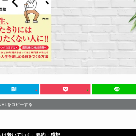
URLをコピーする
人は老いていく
」
要約
・
感想