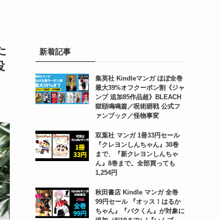
た
新着記事
役
集英社 Kindleマンガ ほぼ全巻
最大39%オフクーポン割《ジャ
ンプ 追加85作品超》BLEACH
獄頤鳴鳴篇／呪術廻戦 公式フ
ァンブック／怪物事変
双葉社 マンガ 1冊33円セール
『クレヨンしんちゃん』30巻
まで、『新クレヨンしんちゃ
ん』8巻まで。全部買っても
1,254円
秋田書店 Kindle マンガ 全巻
99円セール 『オッス！はるか
ちゃん』『バクくん』が対象に