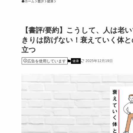
ホーム
書評
健康
【書評/要約】こうして、人は老い
きりは防げない！衰えていく体と
立つ
広告を使用しています
2025年12月19日
健康