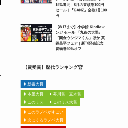
15%還元 | 8月の冒頭巻100円
セール | 『GANZ』全巻1冊100
円
【8/17まで】小学館 Kindleマ
ンガ セール 『九条の大罪』
『闇金ウシジマくん』ほか 真
鍋昌平フェア | 新刊発売記念
冒頭巻50%オフ
【賞受賞】歴代ランキング🏆
新書大賞
本屋大賞
芥川賞・直木賞
このミス
このミス大賞
このラノベがすごい
次にくるラノベ大賞