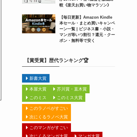
較《楽天お買い物マラソン》
【毎日更新】Amazon Kindle
本セール・まとめ買いキャンペ
ーン一覧 | ビジネス書・小説・
マンガ等いつ割引？還元・クー
ポン・無料等で安く
【賞受賞】歴代ランキング🏆
新書大賞
本屋大賞
芥川賞・直木賞
このミス
このミス大賞
このラノベがすごい
次にくるラノベ大賞
このマンガがすごい
次にくるマンガ大賞
マンガ大賞