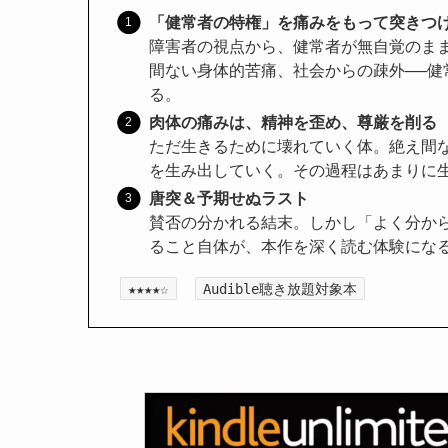
「健常者の特権」を痛みをもって突きつ
障害者の視点から、健常者が無自覚のま
間ない身体的苦痛、社会からの疎外──
る。
肉体の痛みは、精神を歪め、尊厳を削る
ただ生きるために壊れていく体。絶え間
を生み出していく。その過程はあまりに
唐突＆予期せぬラスト
賛否の分かれる結末。しかし「よく分か
ること自体が、本作を深く読む体験にな
★★★★☆
Audible聴き放題対象本