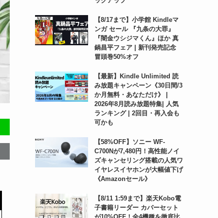
ックアップ
【8/17まで】小学館 Kindleマ
ンガ セール 『九条の大罪』
『闇金ウシジマくん』ほか 真
鍋昌平フェア | 新刊発売記念
冒頭巻50%オフ
【最新】Kindle Unlimited 読
み放題キャンペーン《30日間/3
か月無料・あなただけ》 |
2026年8月読み放題特集| 人気
ランキング | 2回目・再入会も
可かも
【58%OFF】ソニー WF-
C700Nが7,480円！高性能ノイ
ズキャンセリング搭載の人気ワ
イヤレスイヤホンが大幅値下げ
《Amazonセール》
【8/11 1:59まで】楽天Kobo電
子書籍リーダー カバーセット
が10%OFF！全4機種を徹底比