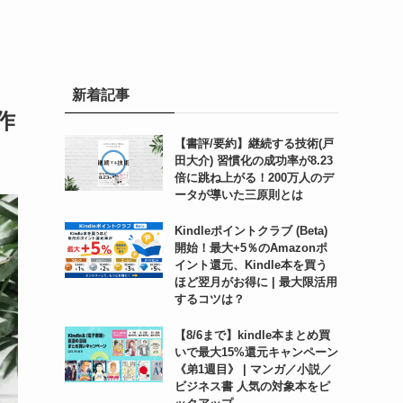
新着記事
作
【書評/要約】継続する技術(戸
田大介) 習慣化の成功率が8.23
倍に跳ね上がる！200万人のデ
ータが導いた三原則とは
Kindleポイントクラブ (Beta)
開始！最大+5％のAmazonポ
イント還元、Kindle本を買う
ほど翌月がお得に | 最大限活用
するコツは？
【8/6まで】kindle本まとめ買
いで最大15%還元キャンペーン
《弟1週目》 | マンガ／小説／
ビジネス書 人気の対象本をピ