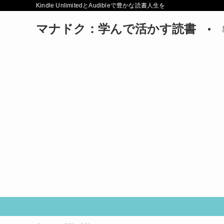
Kindle UnlimitedとAudibleで豊かな読書人生を
マナドク：学んで活かす読書