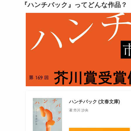
『ハンチバック』ってどんな作品？
ハンチバック (文春文庫)
著:市川 沙央