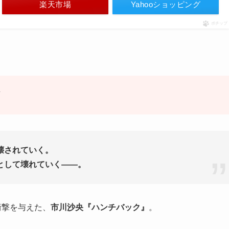
楽天市場
Yahooショッピング
ポチップ
可
壊されていく。
として壊れていく——。
衝撃を与えた、
市川沙央『ハンチバック』
。