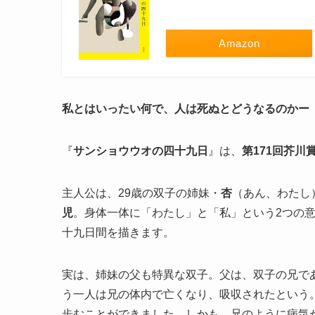
Amazon
私とはいったい何で、人は死ぬとどうなるのかー
『
サンショウウオの四十九日
』は、
第171回芥川
主人公は、29歳の双子の姉妹・
杏
（あん、わたし
児
。身体一体に「わたし」と「私」という2つの
十九日間を描きます。
実は、姉妹の父も特異な双子。父は、双子の兄で
う一人は兄の体内で亡くなり、吸収されたという
歩むことができました。しかも、兄のように病気