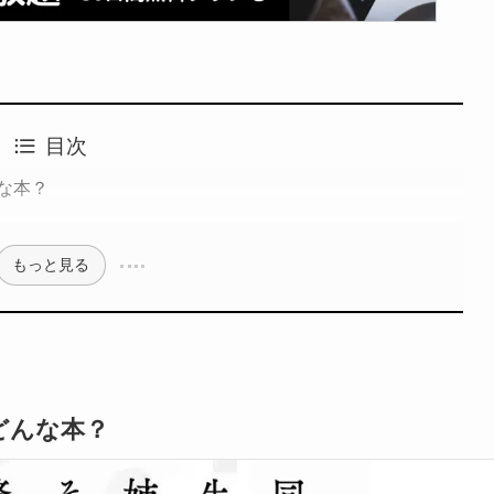
目次
な本？
もっと見る
どんな本？