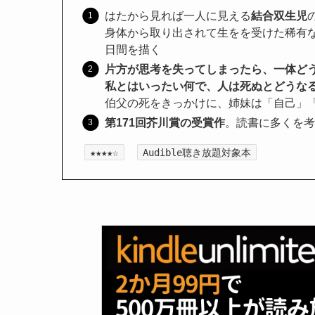
はたから見れば一人に見える
結合双生児
身体から取り出されて生をを受けた稀有な
日間を描く
片方が思考を失ってしまったら、一体ど
私とはいったい何で、人は死ぬとどうな
伯父の死をきっかけに、姉妹は「自己」
第171回芥川賞の受賞作
。読書に多くを考
★★★★☆
Audible聴き放題対象本