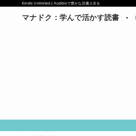
Kindle UnlimitedとAudibleで豊かな読書人生を
マナドク：学んで活かす読書