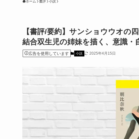
ホーム
書評
小説
【書評/要約】サンショウウオの四十
結合双生児の姉妹を描く、意識・
広告を使用しています
2025年4月15日
小説