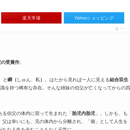
楽天市場
Yahooショッピング
ポチップ
賞の受賞作
。
）と
瞬（
しゅん、私
）
。はたから見れば一人に見える
結合双生
意識を持つ稀有な存在。そんな姉妹の伯父が亡くなってからの
ある伯父の体内に宿って生まれた「
胎児内胎児
」。しかも、も
。父は幸いにも、兄の体内から分離され、「個」として人生を
がちな人生を歩むこともなく元気に…