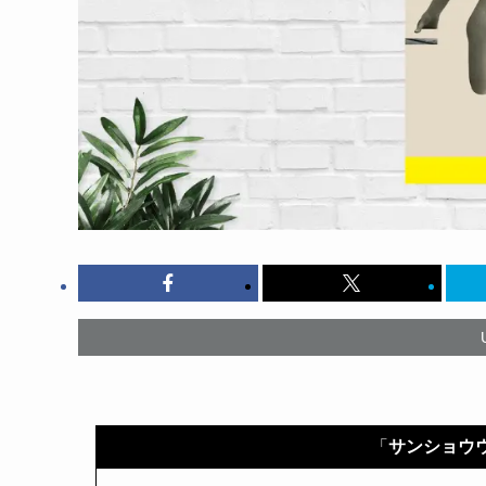
「
サンショウ