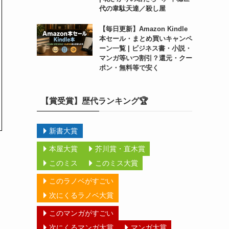
代の韋駄天達／殺し屋
【毎日更新】Amazon Kindle
本セール・まとめ買いキャンペ
ーン一覧 | ビジネス書・小説・
マンガ等いつ割引？還元・クー
ポン・無料等で安く
【賞受賞】歴代ランキング🏆
新書大賞
本屋大賞
芥川賞・直木賞
このミス
このミス大賞
このラノベがすごい
次にくるラノベ大賞
このマンガがすごい
次にくるマンガ大賞
マンガ大賞