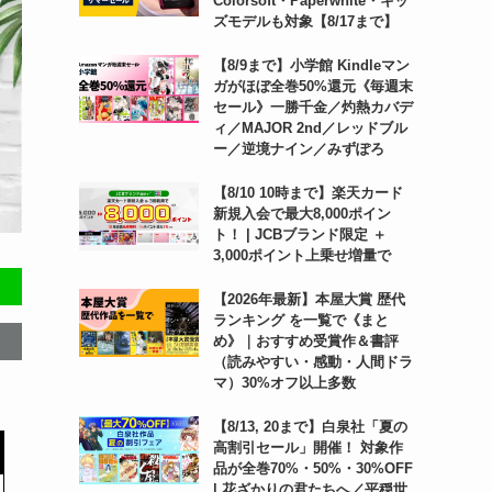
Colorsoft・Paperwhite・キッ
ズモデルも対象【8/17まで】
【8/9まで】小学館 Kindleマン
ガがほぼ全巻50%還元《毎週末
セール》一勝千金／灼熱カバデ
ィ／MAJOR 2nd／レッドブル
ー／逆境ナイン／みずぽろ
【8/10 10時まで】楽天カード
新規入会で最大8,000ポイン
ト！ | JCBブランド限定 ＋
3,000ポイント上乗せ増量で
【2026年最新】本屋大賞 歴代
ランキング を一覧で《まと
め》｜おすすめ受賞作＆書評
（読みやすい・感動・人間ドラ
マ）30%オフ以上多数
【8/13, 20まで】白泉社「夏の
高割引セール」開催！ 対象作
品が全巻70%・50%・30%OFF
| 花ざかりの君たちへ／平穏世